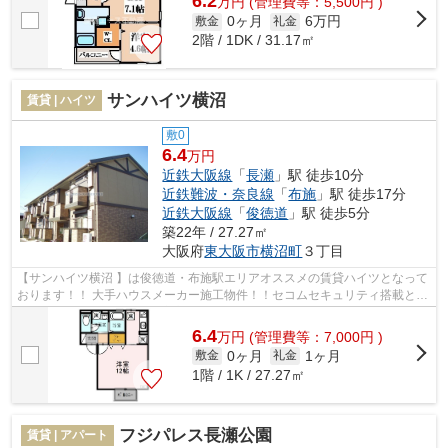
6.2
万
円
(管理費等：5,500円 )
0ヶ月
6万円
敷金
礼金
2階 / 1DK / 31.17㎡
サンハイツ横沼
賃貸 | ハイツ
敷0
6.4
万円
近鉄大阪線
「
長瀬
」駅 徒歩10分
近鉄難波・奈良線
「
布施
」駅 徒歩17分
近鉄大阪線
「
俊徳道
」駅 徒歩5分
築22年 / 27.27㎡
大阪府
東大阪市
横沼町
３丁目
【サンハイツ横沼 】は俊徳道・布施駅エリアオススメの賃貸ハイツとなって
おります！！ 大手ハウスメーカー施工物件！！セコムセキュリティ搭載とな
っておりますので防犯性も安心して...
6.4
万
円
(管理費等：7,000円 )
0ヶ月
1ヶ月
敷金
礼金
1階 / 1K / 27.27㎡
フジパレス長瀬公園
賃貸 | アパート