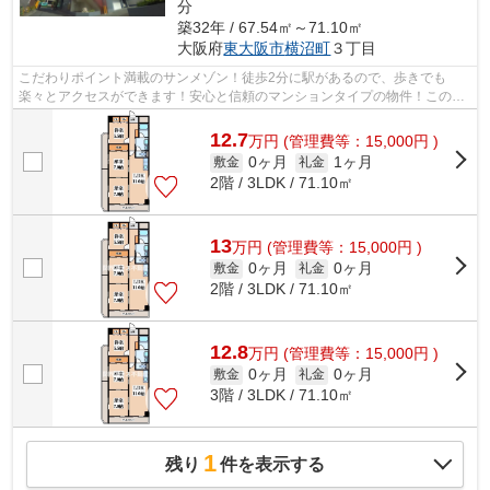
分
築32年 / 67.54㎡～71.10㎡
大阪府
東大阪市
横沼町
３丁目
こだわりポイント満載のサンメゾン！徒歩2分に駅があるので、歩きでも
楽々とアクセスができます！安心と信頼のマンションタイプの物件！このエ
レベーター付き物件は、幅広い方に好評を...
12.7
万
円
(管理費等：15,000円 )
0ヶ月
1ヶ月
敷金
礼金
2階 / 3LDK / 71.10㎡
13
万
円
(管理費等：15,000円 )
0ヶ月
0ヶ月
敷金
礼金
2階 / 3LDK / 71.10㎡
12.8
万
円
(管理費等：15,000円 )
0ヶ月
0ヶ月
敷金
礼金
3階 / 3LDK / 71.10㎡
1
残り
件を表示する