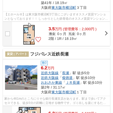
築41年 / 18.19㎡
大阪府
東大阪市
横沼町
３丁目
【エホールⅢ】は東大阪市横沼町3丁目にございますオススメ賃貸マンショ
ンとなっております！！ しっかりとした鉄骨造のオススメ賃貸マンション！
敷金礼金ゼロゼロとなっております！...
3.5
万
円
(管理費等：2,000円 )
0ヶ月
0ヶ月
敷金
礼金
2階 / 1R / 18.19㎡
フジパレス近鉄長瀬
賃貸 | アパート
敷0
6.2
万円
近鉄大阪線
「
長瀬
」駅 徒歩5分
近鉄大阪線
「
俊徳道
」駅 徒歩10分
おおさか東線
「
ＪＲ長瀬
」駅 徒歩10分
築2年 / 31.17㎡
大阪府
東大阪市
横沼町
１丁目
家から461mのところにりそな銀行長瀬支店があります。駅まで歩いてアク
セスできる、徒歩5分の距離に立地する物件です。ゴミ出しを楽にするため
に、遠くまで行かずに済むゴミ置き場を共...