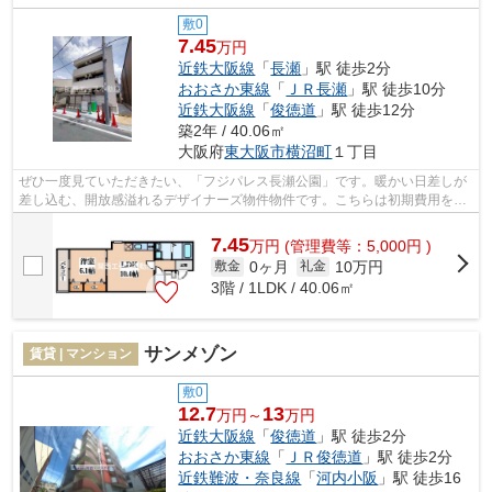
敷0
7.45
万円
近鉄大阪線
「
長瀬
」駅 徒歩2分
おおさか東線
「
ＪＲ長瀬
」駅 徒歩10分
近鉄大阪線
「
俊徳道
」駅 徒歩12分
築2年 / 40.06㎡
大阪府
東大阪市
横沼町
１丁目
ぜひ一度見ていただきたい、「フジパレス長瀬公園」です。暖かい日差しが
差し込む、開放感溢れるデザイナーズ物件物件です。こちらは初期費用をカ
ードでお支払いいただけるアパートで...
7.45
万
円
(管理費等：5,000円 )
0ヶ月
10万円
敷金
礼金
3階 / 1LDK / 40.06㎡
サンメゾン
賃貸 | マンション
敷0
12.7
13
万円～
万円
近鉄大阪線
「
俊徳道
」駅 徒歩2分
おおさか東線
「
ＪＲ俊徳道
」駅 徒歩2分
近鉄難波・奈良線
「
河内小阪
」駅 徒歩16