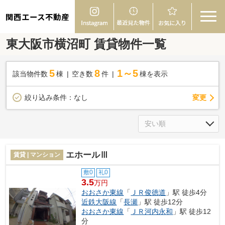
関西エース不動産
東大阪市横沼町 賃貸物件一覧
5
8
1～5
該当物件数
棟
空き数
件
棟を表示
変更
絞り込み条件：
なし
エホールⅢ
賃貸 | マンション
敷0
礼0
3.5
万円
おおさか東線
「
ＪＲ俊徳道
」駅 徒歩4分
近鉄大阪線
「
長瀬
」駅 徒歩12分
おおさか東線
「
ＪＲ河内永和
」駅 徒歩12
分