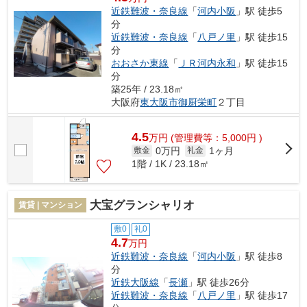
近鉄難波・奈良線
「
河内小阪
」駅 徒歩5
分
近鉄難波・奈良線
「
八戸ノ里
」駅 徒歩15
分
おおさか東線
「
ＪＲ河内永和
」駅 徒歩15
分
築25年 / 23.18㎡
大阪府
東大阪市
御厨栄町
２丁目
4.5
万
円
(管理費等：5,000円 )
0万円
1ヶ月
敷金
礼金
1階 / 1K / 23.18㎡
大宝グランシャリオ
賃貸 | マンション
敷0
礼0
4.7
万円
近鉄難波・奈良線
「
河内小阪
」駅 徒歩8
分
近鉄大阪線
「
長瀬
」駅 徒歩26分
近鉄難波・奈良線
「
八戸ノ里
」駅 徒歩17