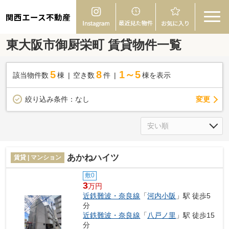
関西エース不動産
東大阪市御厨栄町 賃貸物件一覧
5
8
1～5
該当物件数
棟
空き数
件
棟を表示
変更
絞り込み条件：
なし
あかねハイツ
賃貸 | マンション
敷0
3
万円
近鉄難波・奈良線
「
河内小阪
」駅 徒歩5
分
近鉄難波・奈良線
「
八戸ノ里
」駅 徒歩15
分