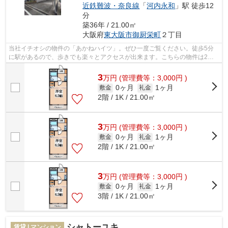
近鉄難波・奈良線
「
河内永和
」駅 徒歩12
分
築36年 / 21.00㎡
大阪府
東大阪市
御厨栄町
２丁目
当社イチオシの物件の「あかねハイツ」。ぜひ一度ご覧ください。徒歩5分
に駅があるので、歩きでも楽々とアクセスが出来ます。こちらの物件は2駅
が利用圏内にあり便利です。初期費用カ...
3
万
円
(管理費等：3,000円 )
0ヶ月
1ヶ月
敷金
礼金
2階 / 1K / 21.00㎡
3
万
円
(管理費等：3,000円 )
0ヶ月
1ヶ月
敷金
礼金
2階 / 1K / 21.00㎡
3
万
円
(管理費等：3,000円 )
0ヶ月
1ヶ月
敷金
礼金
3階 / 1K / 21.00㎡
シャトーユキ
賃貸 | マンション