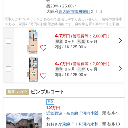
分
築29年 / 25.00㎡
大阪府
東大阪市
御厨栄町
２丁目
間取りが1Kでキッチンがあるので生活しやすく楽しい暮らし。納得の価格帯
である、家賃4.2万円のお部屋は経済的です。自転車を置く事の出来る駐輪場
も完備しています。皆様の生活環境に...
4.7
万
円
(管理費等：2,000円 )
0ヶ月
0ヶ月
敷金
礼金
2階 / 1K / 25.00㎡
4.7
万
円
(管理費等：2,000円 )
0ヶ月
0ヶ月
敷金
礼金
3階 / 1K / 25.00㎡
ピンブルコート
賃貸 | ハイツ
敷0
12
万円
近鉄難波・奈良線
「
河内小阪
」駅 徒歩4
分
おおさか東線
「
ＪＲ河内永和
」駅 徒歩13