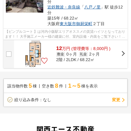
分
近鉄難波・奈良線
「
八戸ノ里
」駅 徒歩12
分
築15年 / 68.22㎡
大阪府
東大阪市
御厨栄町
２丁目
【ピンブルコート 】は河内小阪駅エリアオススメの賃貸ハイツとなっており
ます！！ 大手施工メーカー様の建築に付、室内設備・内装をご覧下さい！新
婚さん・カップルさんにオススメの...
12
万
円
(管理費等：8,000円 )
0ヶ月
2ヶ月
敷金
礼金
2階 / 2LDK / 68.22㎡
5
8
1～5
該当物件数
棟
空き数
件
棟を表示
変更
絞り込み条件：
なし
関西エース不動産