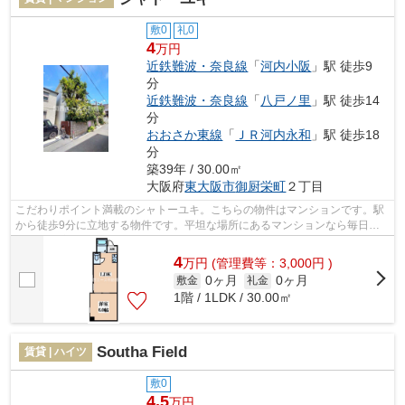
敷0
礼0
4
万円
近鉄難波・奈良線
「
河内小阪
」駅 徒歩9
分
近鉄難波・奈良線
「
八戸ノ里
」駅 徒歩14
分
おおさか東線
「
ＪＲ河内永和
」駅 徒歩18
分
築39年 / 30.00㎡
大阪府
東大阪市
御厨栄町
２丁目
こだわりポイント満載のシャトーユキ。こちらの物件はマンションです。駅
から徒歩9分に立地する物件です。平坦な場所にあるマンションなら毎日の
移動も快適です。当社のお勧めの物件は...
4
万
円
(管理費等：3,000円 )
0ヶ月
0ヶ月
敷金
礼金
1階 / 1LDK / 30.00㎡
Southa Field
賃貸 | ハイツ
敷0
4.5
万円