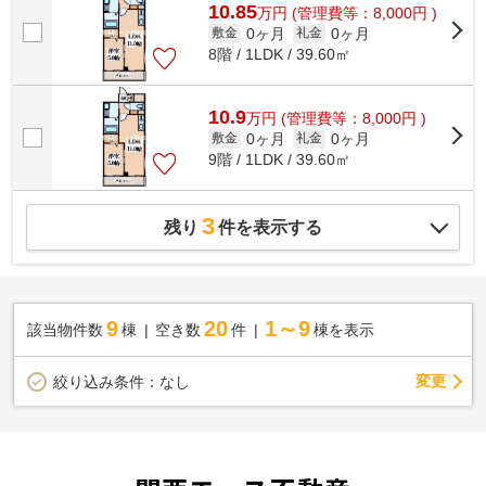
10.85
万
円
(管理費等：8,000円 )
0ヶ月
0ヶ月
敷金
礼金
8階 / 1LDK / 39.60㎡
10.9
万
円
(管理費等：8,000円 )
0ヶ月
0ヶ月
敷金
礼金
9階 / 1LDK / 39.60㎡
3
残り
件を表示する
9
20
1～9
該当物件数
棟
空き数
件
棟を表示
変更
絞り込み条件：
なし