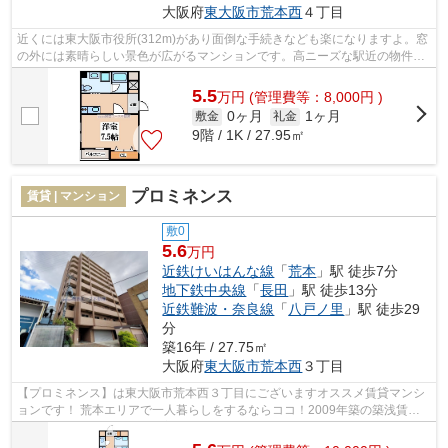
大阪府
東大阪市
荒本西
４丁目
近くには東大阪市役所(312m)があり面倒な手続きなども楽になりますよ。窓
の外には素晴らしい景色が広がるマンションです。高ニーズな駅近の物件と
なっており、徒歩5分に立地しています...
5.5
万
円
(管理費等：8,000円 )
0ヶ月
1ヶ月
敷金
礼金
9階 / 1K / 27.95㎡
プロミネンス
賃貸 | マンション
敷0
5.6
万円
近鉄けいはんな線
「
荒本
」駅 徒歩7分
地下鉄中央線
「
長田
」駅 徒歩13分
近鉄難波・奈良線
「
八戸ノ里
」駅 徒歩29
分
築16年 / 27.75㎡
大阪府
東大阪市
荒本西
３丁目
【プロミネンス】は東大阪市荒本西３丁目にございますオススメ賃貸マンシ
ョンです！ 荒本エリアで一人暮らしをするならココ！2009年築の築浅賃貸
マンションです！もちろん室内設備も...