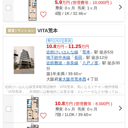
5.9
万
円
(管理費等：10,000円 )
0ヶ月
1ヶ月
敷金
礼金
4階 / 1K / 32.46㎡
VITA荒本
賃貸 | マンション
敷0
礼0
新築
10.8
11.25
万円～
万円
近鉄けいはんな線
「
荒本
」駅 徒歩5分
地下鉄中央線
「
長田
」駅 徒歩12分
近鉄難波・奈良線
「
八戸ノ里
」駅 徒歩30
分
築1年未満 / 39.60㎡
大阪府
東大阪市
荒本西
４丁目
近鉄けいはんな線荒本駅周辺物件：VITA荒本。気になるイチオシ物件情報：
「VITA荒本」。共用部には敷地内ごみ置き場・エレベータなどが揃ってお
り、とても充実しています。造りとデザ...
10.8
万
円
(管理費等：8,000円 )
0ヶ月
0ヶ月
敷金
礼金
7階 / 1LDK / 39.60㎡