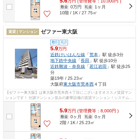
5.6
万
円
(管理費等：10,000円 )
0万円
1ヶ月
敷金
礼金
10階 / 1K / 27.75㎡
ゼファー東大阪
賃貸 | マンション
敷0
礼0
5.9
万円
近鉄けいはんな線
「
荒本
」駅 徒歩3分
地下鉄中央線
「
長田
」駅 徒歩10分
近鉄難波・奈良線
「
若江岩田
」駅 徒歩25
分
築19年 / 25.23㎡
大阪府
東大阪市
荒本西
４丁目
【ゼファー東大阪】は東大阪市荒本西４丁目にございますオススメ賃貸マン
ションです！ 分譲マンション並みの豪華設備の賃貸マンション！システムキ
ッチンや浴室暖房乾燥機、ウォシュ...
5.9
万
円
(管理費等：8,000円 )
0ヶ月
0ヶ月
敷金
礼金
2階 / 1K / 25.23㎡