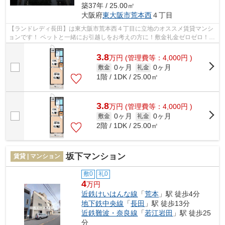
築37年 / 25.00㎡
大阪府
東大阪市
荒本西
４丁目
【ランドレディ長田】は東大阪市荒本西４丁目に立地のオススメ賃貸マンシ
ョンです！ ペットと一緒にお引越しをお考えの方に！敷金礼金ゼロゼロ！家
賃も３万円台とお安め設定のオスス...
3.8
万
円
(管理費等：4,000円 )
0ヶ月
0ヶ月
敷金
礼金
1階 / 1DK / 25.00㎡
3.8
万
円
(管理費等：4,000円 )
0ヶ月
0ヶ月
敷金
礼金
2階 / 1DK / 25.00㎡
坂下マンション
賃貸 | マンション
敷0
礼0
4
万円
近鉄けいはんな線
「
荒本
」駅 徒歩4分
地下鉄中央線
「
長田
」駅 徒歩13分
近鉄難波・奈良線
「
若江岩田
」駅 徒歩25
分