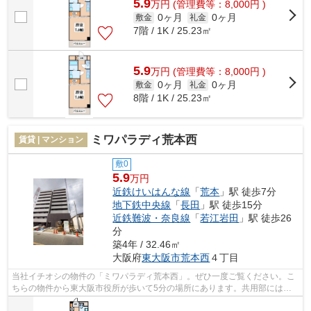
5.9
万
円
(管理費等：8,000円 )
0ヶ月
0ヶ月
敷金
礼金
7階 / 1K / 25.23㎡
5.9
万
円
(管理費等：8,000円 )
0ヶ月
0ヶ月
敷金
礼金
8階 / 1K / 25.23㎡
ミワパラディ荒本西
賃貸 | マンション
敷0
5.9
万円
近鉄けいはんな線
「
荒本
」駅 徒歩7分
地下鉄中央線
「
長田
」駅 徒歩15分
近鉄難波・奈良線
「
若江岩田
」駅 徒歩26
分
築4年 / 32.46㎡
大阪府
東大阪市
荒本西
４丁目
当社イチオシの物件の「ミワパラディ荒本西」。ぜひ一度ご覧ください。こ
ちらの物件から東大阪市役所が歩いて5分の場所にあります。共用部には敷
地内ごみ置き場・エレベータなどが備わ...