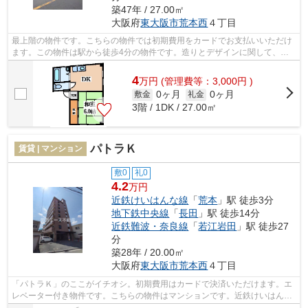
築47年 / 27.00㎡
大阪府
東大阪市
荒本西
４丁目
最上階の物件です。こちらの物件では初期費用をカードでお支払いいただけ
ます。この物件は駅から徒歩4分の物件です。造りとデザインに関して、自
信をもって情報を提供できるマンション...
4
万
円
(管理費等：3,000円 )
0ヶ月
0ヶ月
敷金
礼金
3階 / 1DK / 27.00㎡
パトラＫ
賃貸 | マンション
敷0
礼0
4.2
万円
近鉄けいはんな線
「
荒本
」駅 徒歩3分
地下鉄中央線
「
長田
」駅 徒歩14分
近鉄難波・奈良線
「
若江岩田
」駅 徒歩27
分
築28年 / 20.00㎡
大阪府
東大阪市
荒本西
４丁目
「パトラＫ」のここがイチオシ。初期費用はカードで決済いただけます。エ
レベーター付き物件です。こちらの物件はマンションです。近鉄けいはんな
線荒本をよくご利用されるなら、072-9...