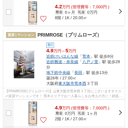
4.2
万
円
(管理費等：7,000円 )
0ヶ月
0万円
敷金
礼金
8階 / 1K / 20.00㎡
PRIMROSE（プリムローズ）
賃貸 | マンション
敷0
4.9
5
万円～
万円
近鉄けいはんな線
「
荒本
」駅 徒歩8分
近鉄難波・奈良線
「
八戸ノ里
」駅 徒歩28
分
地下鉄中央線
「
長田
」駅 徒歩13分
築26年 / 27.00㎡
大阪府
東大阪市
荒本西
３丁目
【PRIMROSE(プリムローズ)】は東大阪市荒本西３丁目にございますオスス
メ賃貸マンションです！ 荒本エリアでお一人暮らしをお考えの方に！鉄筋コ
ンクリート造のしっかりとした賃貸マ...
4.9
万
円
(管理費等：7,000円 )
0万円
1ヶ月
敷金
礼金
2階 / 1K / 27.00㎡