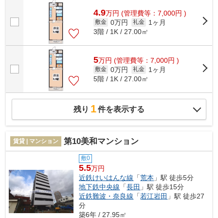
4.9
万
円
(管理費等：7,000円 )
0万円
1ヶ月
敷金
礼金
3階 / 1K / 27.00㎡
5
万
円
(管理費等：7,000円 )
0万円
1ヶ月
敷金
礼金
5階 / 1K / 27.00㎡
1
残り
件を表示する
第10美和マンション
賃貸 | マンション
敷0
5.5
万円
近鉄けいはんな線
「
荒本
」駅 徒歩5分
地下鉄中央線
「
長田
」駅 徒歩15分
近鉄難波・奈良線
「
若江岩田
」駅 徒歩27
分
築6年 / 27.95㎡