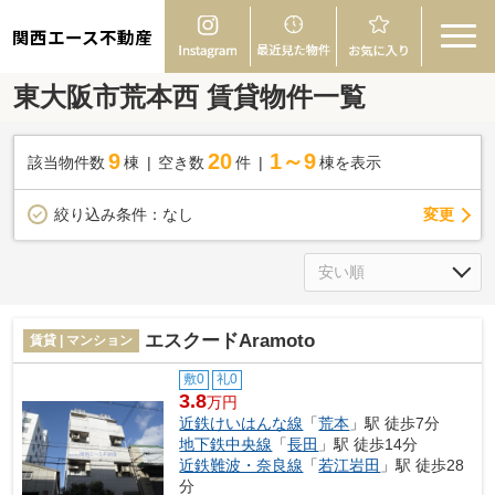
関西エース不動産
東大阪市荒本西 賃貸物件一覧
9
20
1～9
該当物件数
棟
空き数
件
棟を表示
変更
絞り込み条件：
なし
エスクードAramoto
賃貸 | マンション
敷0
礼0
3.8
万円
近鉄けいはんな線
「
荒本
」駅 徒歩7分
地下鉄中央線
「
長田
」駅 徒歩14分
近鉄難波・奈良線
「
若江岩田
」駅 徒歩28
分