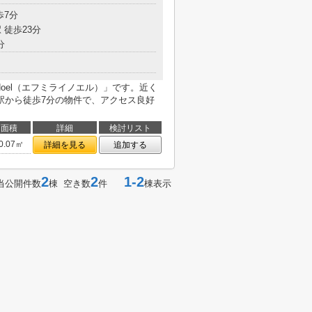
歩7分
 徒歩23分
分
 Noel（エフミライノエル）」です。近く
駅から徒歩7分の物件で、アクセス良好
面積
詳細
検討リスト
0.07㎡
詳細を見る
追加する
2
2
1-2
当公開件数
棟 空き数
件
棟表示