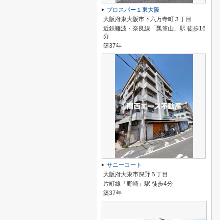
プロスパー１東大阪
大阪府東大阪市下六万寺町３丁目
近鉄難波・奈良線「瓢箪山」駅 徒歩16
分
築37年
サニーコート
大阪府大東市深野５丁目
片町線「野崎」駅 徒歩4分
築37年