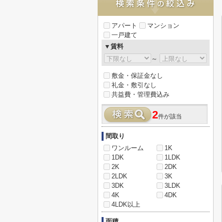
アパート
マンション
一戸建て
▼賃料
～
敷金・保証金なし
礼金・敷引なし
共益費・管理費込み
2
件が該当
間取り
ワンルーム
1K
1DK
1LDK
2K
2DK
2LDK
3K
3DK
3LDK
4K
4DK
4LDK以上
面積