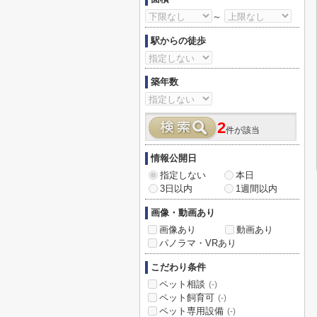
～
駅からの徒歩
築年数
2
件が該当
情報公開日
指定しない
本日
3日以内
1週間以内
画像・動画あり
画像あり
動画あり
パノラマ・VRあり
こだわり条件
ペット相談
(-)
ペット飼育可
(-)
ペット専用設備
(-)