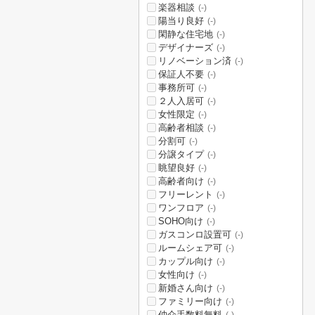
楽器相談
(-)
陽当り良好
(-)
閑静な住宅地
(-)
デザイナーズ
(-)
リノベーション済
(-)
保証人不要
(-)
事務所可
(-)
２人入居可
(-)
女性限定
(-)
高齢者相談
(-)
分割可
(-)
分譲タイプ
(-)
眺望良好
(-)
高齢者向け
(-)
フリーレント
(-)
ワンフロア
(-)
SOHO向け
(-)
ガスコンロ設置可
(-)
ルームシェア可
(-)
カップル向け
(-)
女性向け
(-)
新婚さん向け
(-)
ファミリー向け
(-)
仲介手数料無料