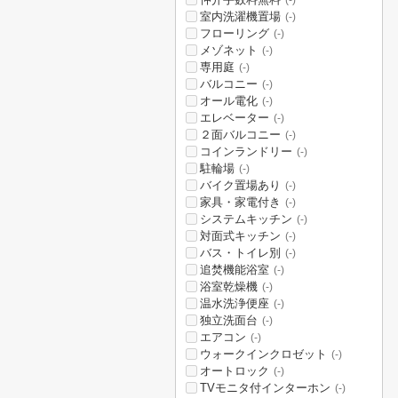
(-)
室内洗濯機置場
(-)
フローリング
(-)
メゾネット
(-)
専用庭
(-)
バルコニー
(-)
オール電化
(-)
エレベーター
(-)
２面バルコニー
(-)
コインランドリー
(-)
駐輪場
(-)
バイク置場あり
(-)
家具・家電付き
(-)
システムキッチン
(-)
対面式キッチン
(-)
バス・トイレ別
(-)
追焚機能浴室
(-)
浴室乾燥機
(-)
温水洗浄便座
(-)
独立洗面台
(-)
エアコン
(-)
ウォークインクロゼット
(-)
オートロック
(-)
TVモニタ付インターホン
(-)