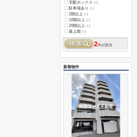
宅配ボックス
(-)
駐車場あり
(-)
2階以上
(-)
10階以上
(-)
20階以上
(-)
最上階
(-)
2
件が該当
新着物件