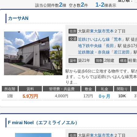
並び順：
2
2
1-2
該当公開件数
棟 空き数
件
棟表示
カーサAN
大阪府
東大阪市
荒本
２丁目
住所
交通
近鉄けいはんな線
「
荒本
」駅 徒
地下鉄中央線
「
長田
」駅 徒歩17
近鉄難波・奈良線
「
若江岩田
」駅
築21年
2階建
軽量
築年
階数
構造
駅から徒歩6分に立地する物件です。駅
ます。こちらでは近鉄けいはんな線荒本
りま...
所在階
賃料
管理費・共益費
敷金
礼金
間取り
5.9
万円
0ヶ月
1階
4,000円
1万円
1DK
3
F mirai Noel（エフミライノエル）
大阪府
東大阪市
荒本
２丁目
住所