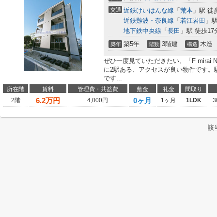
交通
近鉄けいはんな線
「
荒本
」駅 徒
近鉄難波・奈良線
「
若江岩田
」駅
地下鉄中央線
「
長田
」駅 徒歩17
築5年
3階建
木造
築年
階数
構造
ぜひ一度見ていただきたい、「F mirai
に2駅ある、アクセスが良い物件です。
です...
所在階
賃料
管理費・共益費
敷金
礼金
間取り
6.2
万円
0ヶ月
2階
4,000円
1ヶ月
1LDK
3
該