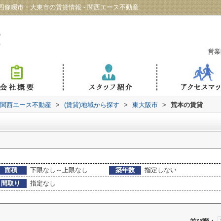
條畷市・大東市の賃貸情報 - 関西エース不動産
営業
 関西エース不動産
>
(賃貸)地域から探す
>
東大阪市
>
荒本の賃貸
面積
下限なし～上限なし
築年数
指定しない
間取り
指定なし