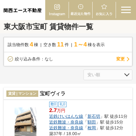
関西エース不動産
東大阪市宝町 賃貸物件一覧
4
11
1～4
該当物件数
棟
空き数
件
棟を表示
変更
絞り込み条件：
なし
宝町ヴィラ
賃貸 | マンション
敷0
礼0
2.7
万円
近鉄けいはんな線
「
新石切
」駅 徒歩11分
近鉄難波・奈良線
「
額田
」駅 徒歩15分
近鉄難波・奈良線
「
枚岡
」駅 徒歩12分
築37年 / 18.00㎡