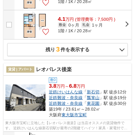
1階 / 1K / 20.28㎡
4.1
万
円
(管理費等：7,500円 )
0ヶ月
1ヶ月
敷金
礼金
1階 / 1K / 20.28㎡
3
残り
件を表示する
レオパレス後楽
賃貸 | アパート
敷0
3.8
6.8
万円～
万円
近鉄けいはんな線
「
新石切
」駅 徒歩12分
近鉄難波・奈良線
「
瓢箪山
」駅 徒歩19分
近鉄難波・奈良線
「
東花園
」駅 徒歩30分
築19年 / 23.61㎡～28.02㎡
大阪府
東大阪市
宝町
東大阪市宝町に立地した【レオパレス後楽】は当店オススメの賃貸物件で
す。 近鉄けいはんな線新石切駅が最寄の2階建てハイツ！家具・家電付です
ぐに生活ができる嬉しい物件です。お風...