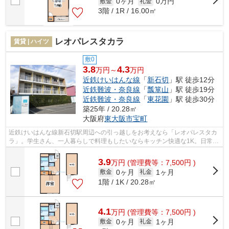
0ヶ月
0万円
敷金
礼金
3階 / 1R / 16.00㎡
レオパレスタカラ
賃貸 | ハイツ
敷0
3.8
4.3
万円～
万円
近鉄けいはんな線
「
新石切
」駅 徒歩12分
近鉄難波・奈良線
「
瓢箪山
」駅 徒歩19分
近鉄難波・奈良線
「
東花園
」駅 徒歩30分
築25年 / 20.28㎡
大阪府
東大阪市
宝町
近鉄けいはんな線新石切駅周辺への引っ越しをお考えなら「レオパレスタカ
ラ」。学生さん、一人暮らしで料理もしたいならキッチン快適な1K。日常生
活に欠かすことの出来ない、給湯設備...
3.9
万
円
(管理費等：7,500円 )
0ヶ月
1ヶ月
敷金
礼金
1階 / 1K / 20.28㎡
4.1
万
円
(管理費等：7,500円 )
0ヶ月
1ヶ月
敷金
礼金