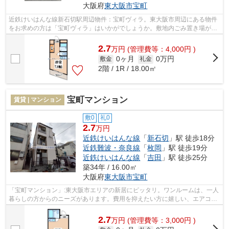
大阪府
東大阪市
宝町
近鉄けいはんな線新石切駅周辺物件：宝町ヴィラ。東大阪市周辺にある物件
をお求めの方は「宝町ヴィラ」はいかがでしょうか。敷地内ごみ置き場があ
るため気軽にごみ捨てを行うことがで...
2.7
万
円
(管理費等：4,000円 )
0ヶ月
0万円
敷金
礼金
2階 / 1R / 18.00㎡
宝町マンション
賃貸 | マンション
敷0
礼0
2.7
万円
近鉄けいはんな線
「
新石切
」駅 徒歩18分
近鉄難波・奈良線
「
枚岡
」駅 徒歩19分
近鉄けいはんな線
「
吉田
」駅 徒歩25分
築34年 / 16.00㎡
大阪府
東大阪市
宝町
「宝町マンション」:東大阪市エリアの新居にピッタリ。ワンルームは、一人
暮らしの方からのニーズがあります。費用を抑えたい方に嬉しい、エアコン
完備の物件となっています。信頼と安...
2.7
万
円
(管理費等：3,000円 )