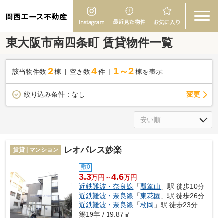
関西エース不動産
東大阪市南四条町 賃貸物件一覧
2
4
1～2
該当物件数
棟
空き数
件
棟を表示
変更
絞り込み条件：
なし
レオパレス妙楽
賃貸 | マンション
敷0
3.3
4.6
万円～
万円
近鉄難波・奈良線
「
瓢箪山
」駅 徒歩10分
近鉄難波・奈良線
「
東花園
」駅 徒歩26分
近鉄難波・奈良線
「
枚岡
」駅 徒歩23分
築19年 / 19.87㎡