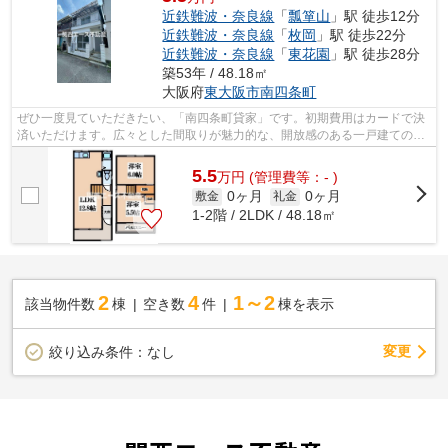
近鉄難波・奈良線
「
瓢箪山
」駅 徒歩12分
近鉄難波・奈良線
「
枚岡
」駅 徒歩22分
近鉄難波・奈良線
「
東花園
」駅 徒歩28分
築53年 / 48.18㎡
大阪府
東大阪市
南四条町
ぜひ一度見ていただきたい、「南四条町貸家」です。初期費用はカードで決
済いただけます。広々とした間取りが魅力的な、開放感のある一戸建ての物
件です。2駅利用できる場所にあり、ア...
5.5
万
円
(管理費等：- )
0ヶ月
0ヶ月
敷金
礼金
1-2階 / 2LDK / 48.18㎡
2
4
1～2
該当物件数
棟
空き数
件
棟を表示
変更
絞り込み条件：
なし