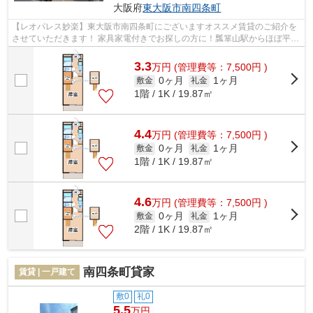
大阪府
東大阪市
南四条町
【レオパレス妙楽】東大阪市南四条町にございますオススメ賃貸のご紹介を
させていただきます！ 家具家電付きでお探しの方に！瓢箪山駅からほぼ平坦
地でアクセス可能のオススメ賃貸で...
3.3
万
円
(管理費等：7,500円 )
0ヶ月
1ヶ月
敷金
礼金
1階 / 1K / 19.87㎡
4.4
万
円
(管理費等：7,500円 )
0ヶ月
1ヶ月
敷金
礼金
1階 / 1K / 19.87㎡
4.6
万
円
(管理費等：7,500円 )
0ヶ月
1ヶ月
敷金
礼金
2階 / 1K / 19.87㎡
南四条町貸家
賃貸 | 一戸建て
敷0
礼0
5.5
万円