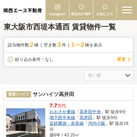
関西エース不動産
東大阪市西堤本通西 賃貸物件一覧
2
3
1～2
該当物件数
棟
空き数
件
棟を表示
変更
絞り込み条件：
なし
サンハイツ高井田
賃貸 | ハイツ
7.7
万円
おおさか東線
「
高井田中央
」駅 徒歩9分
地下鉄中央線
「
高井田
」駅 徒歩9分
近鉄難波・奈良線
「
河内小阪
」駅 徒歩18
分
築6年 / 43.20㎡