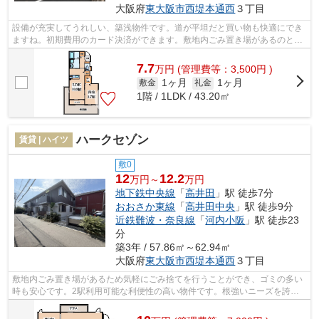
大阪府
東大阪市
西堤本通西
３丁目
設備が充実してうれしい、築浅物件です。道が平坦だと買い物も快適にでき
ますね。初期費用のカード決済ができます。敷地内ごみ置き場があるのとな
いのでは、利便性が全く違います。東...
7.7
万
円
(管理費等：3,500円 )
1ヶ月
1ヶ月
敷金
礼金
1階 / 1LDK / 43.20㎡
ハークセゾン
賃貸 | ハイツ
敷0
12
12.2
万円～
万円
地下鉄中央線
「
高井田
」駅 徒歩7分
おおさか東線
「
高井田中央
」駅 徒歩9分
近鉄難波・奈良線
「
河内小阪
」駅 徒歩23
分
築3年 / 57.86㎡～62.94㎡
大阪府
東大阪市
西堤本通西
３丁目
敷地内ごみ置き場があるため気軽にごみ捨てを行うことができ、ゴミの多い
時も安心です。2駅利用可能な利便性の高い物件です。根強いニーズを誇る
駅近の物件となり、徒歩7分に駅があり...