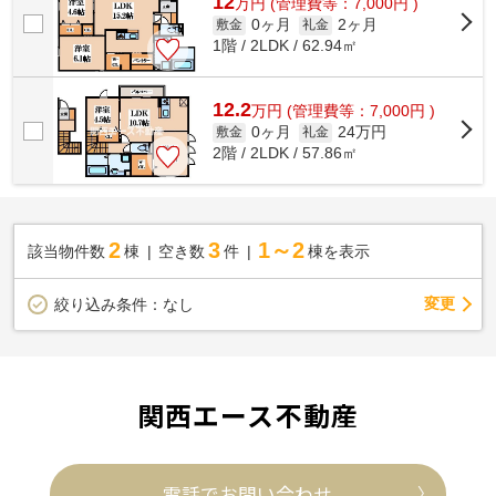
12
万
円
(管理費等：7,000円 )
0ヶ月
2ヶ月
敷金
礼金
1階 / 2LDK / 62.94㎡
12.2
万
円
(管理費等：7,000円 )
0ヶ月
24万円
敷金
礼金
2階 / 2LDK / 57.86㎡
2
3
1～2
該当物件数
棟
空き数
件
棟を表示
変更
絞り込み条件：
なし
関西エース不動産
電話でお問い合わせ