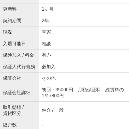
更新料
1ヶ月
契約期間
2年
現況
空家
入居可能日
相談
保険加入 / 料金
有 / -
保証人代行義務
必加入
保証会社
その他
初回：35000円 月額保証料：総賃料の
保証会社詳細
1％+800円
取引態様 /
仲介 / 一般
賃貸区分
総戸数
-