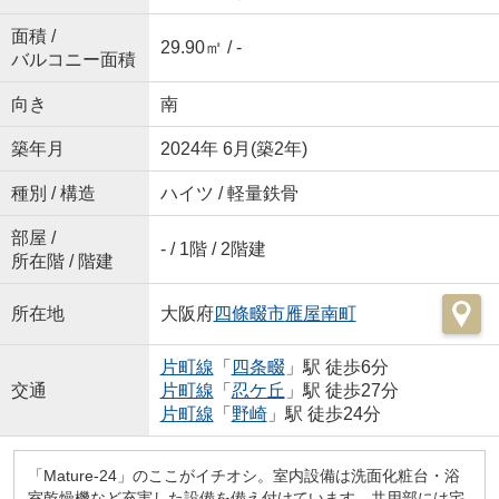
面積 /
29.90㎡ / -
バルコニー面積
向き
南
築年月
2024年 6月(築2年)
種別 / 構造
ハイツ / 軽量鉄骨
部屋 /
- / 1階 / 2階建
所在階 / 階建
所在地
大阪府
四條畷市
雁屋南町
片町線
「
四条畷
」駅 徒歩6分
交通
片町線
「
忍ケ丘
」駅 徒歩27分
片町線
「
野崎
」駅 徒歩24分
「Mature-24」のここがイチオシ。室内設備は洗面化粧台・浴
室乾燥機など充実した設備を備え付けています。共用部には宅