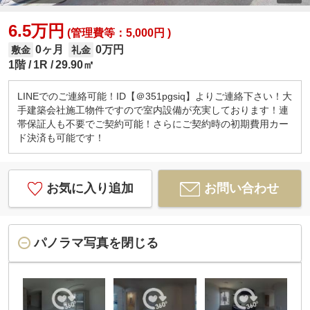
6.5万円
(管理費等：5,000円 )
0ヶ月
0万円
敷金
礼金
1階
1R
29.90㎡
LINEでのご連絡可能！ID【＠351pgsiq】よりご連絡下さい！大
手建築会社施工物件ですので室内設備が充実しております！連
帯保証人も不要でご契約可能！さらにご契約時の初期費用カー
ド決済も可能です！
お気に入り追加
お問い合わせ
パノラマ写真を閉じる