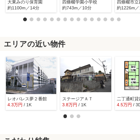
大東みのり保育園
四條畷学園小学校
約1100m／14分
約743m／10分
約1226m／
エリアの近い物件
レオパレス夢２番館
ステージアＡＴ
二丁通町貸
4.3
万
円
/ 1K
3.8
万
円
/ 1K
4.5
万
円
/ 3