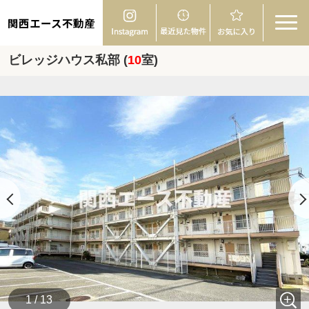
関西エース不動産
ビレッジハウス私部 (
10
室)
1 / 13