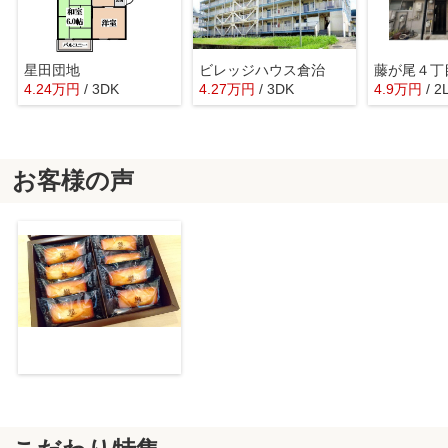
星田団地
ビレッジハウス倉治
藤が尾４丁
4.24
万
円
/ 3DK
4.27
万
円
/ 3DK
4.9
万
円
/ 2
お客様の声