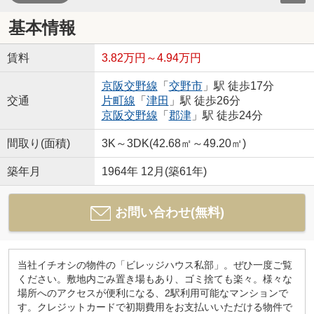
基本情報
賃料
3.82万円～4.94万円
京阪交野線
「
交野市
」駅 徒歩17分
交通
片町線
「
津田
」駅 徒歩26分
京阪交野線
「
郡津
」駅 徒歩24分
間取り(面積)
3K～3DK(42.68㎡～49.20㎡)
築年月
1964年 12月(築61年)
お問い合わせ(無料)
当社イチオシの物件の「ビレッジハウス私部」。ぜひ一度ご覧
ください。敷地内ごみ置き場もあり、ゴミ捨ても楽々。様々な
場所へのアクセスが便利になる、2駅利用可能なマンションで
す。クレジットカードで初期費用をお支払いいただける物件で