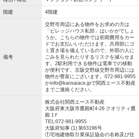
階建
4階建
交野市周辺にある物件をお求めの方は
「ビレッジハウス私部」はいかがでしょ
うか。こちらの物件では初期費用をカー
ドでお支払いいただけます。共用部にゴ
ミ置き場を備えているので、外部の人に
備考
ごみを見られたりするリスクを減らせま
す。2駅利用できる物件は電車での移動
が便利です。京阪交野線交野市周辺には
物件が豊富にございます。072-981-9955
かinfo@kansaiace.jpで関西エース不動産
までご連絡ください。
株式会社関西エース不動産
大阪府東大阪市鷹殿町4-26 クオリティ鷹
殿 1Ｆ
TEL:072-981-9955
大阪府知事 (1) 第63196号
①宅地建物取引業保証協会の名称及び住