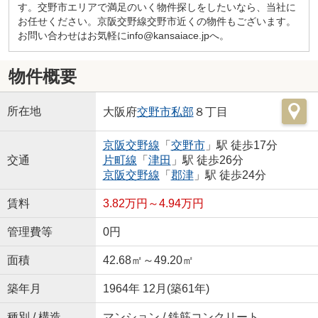
す。交野市エリアで満足のいく物件探しをしたいなら、当社に
お任せください。京阪交野線交野市近くの物件もございます。
お問い合わせはお気軽にinfo@kansaiace.jpへ。
物件概要
所在地
大阪府
交野市
私部
８丁目
京阪交野線
「
交野市
」駅 徒歩17分
交通
片町線
「
津田
」駅 徒歩26分
京阪交野線
「
郡津
」駅 徒歩24分
賃料
3.82万円～4.94万円
管理費等
0円
面積
42.68㎡～49.20㎡
築年月
1964年 12月(築61年)
種別 / 構造
マンション / 鉄筋コンクリート