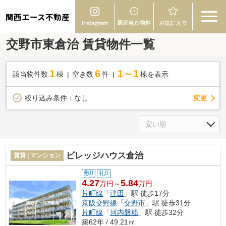
関西エース不動産
交野市東倉治 賃貸物件一覧
1
6
1～1
該当物件数
棟
空き数
件
棟を表示
変更
絞り込み条件：
なし
ビレッジハウス倉治
賃貸 | マンション
敷0
礼0
4.27
5.84
万円～
万円
片町線
「
津田
」駅 徒歩17分
京阪交野線
「
交野市
」駅 徒歩31分
片町線
「
河内磐船
」駅 徒歩32分
築62年 / 49.21㎡