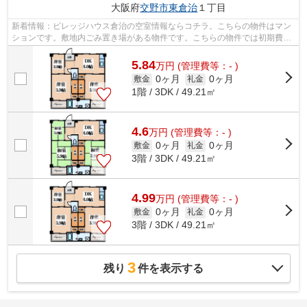
大阪府
交野市
東倉治
１丁目
新着情報：ビレッジハウス倉治の空室情報ならコチラ。こちらの物件はマン
ションです。敷地内ごみ置き場がある物件です。こちらの物件では初期費用
をカードでお支払いいただけます。丁...
5.84
万
円
(管理費等：- )
0ヶ月
0ヶ月
敷金
礼金
1階 / 3DK / 49.21㎡
4.6
万
円
(管理費等：- )
0ヶ月
0ヶ月
敷金
礼金
3階 / 3DK / 49.21㎡
4.99
万
円
(管理費等：- )
0ヶ月
0ヶ月
敷金
礼金
3階 / 3DK / 49.21㎡
3
残り
件を表示する