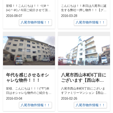
ツが誕生！！
皆様！！こんにちは！！ヾ(＠＾
こんにちは！！本日は八尾市に誕
(∞)＾＠)ノ今回ご紹介させて頂き
生する弊社一押し物件！！【グリ
ます物件は珍しく八尾市の物件紹
ーンコートⅡ番館】のご紹介で
2016-08-07
2016-03-28
介させ...
す！！3月3...
八尾市物件情報！！
八尾市物件情報！！
年代を感じさせるオシ
八尾市西山本町6丁目に
ャレな物件！！！
ございます【西山本コ
ーポラスⅡ】のご紹介
皆様、こんにちは！！！(^∇^)本
八尾市西山本町6丁目にございま
です！！
日はオシャレな物件のご紹介をし
すファミリーマンション【西山本
たいと思います！！普段ご紹介さ
コーポラスⅡ】のご紹介です！！
2016-03-04
2016-02-26
せてい...
近鉄大阪線...
八尾市物件情報！！
八尾市物件情報！！