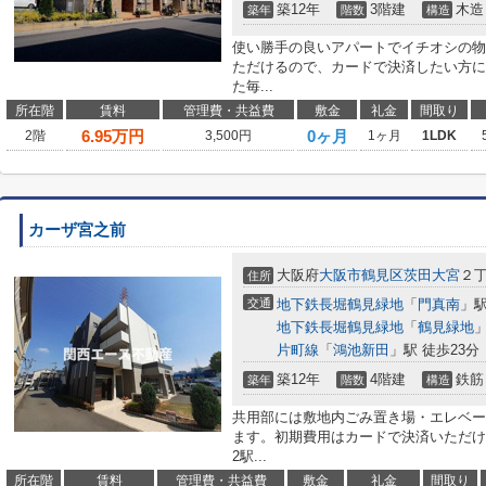
築12年
3階建
木造
築年
階数
構造
使い勝手の良いアパートでイチオシの物
ただけるので、カードで決済したい方に
た毎...
所在階
賃料
管理費・共益費
敷金
礼金
間取り
6.95
万円
0ヶ月
2階
3,500円
1ヶ月
1LDK
カーザ宮之前
大阪府
大阪市鶴見区
茨田大宮
２
住所
交通
地下鉄長堀鶴見緑地
「
門真南
」駅
地下鉄長堀鶴見緑地
「
鶴見緑地
」
片町線
「
鴻池新田
」駅 徒歩23分
築12年
4階建
鉄筋
築年
階数
構造
共用部には敷地内ごみ置き場・エレベー
ます。初期費用はカードで決済いただけ
2駅...
所在階
賃料
管理費・共益費
敷金
礼金
間取り