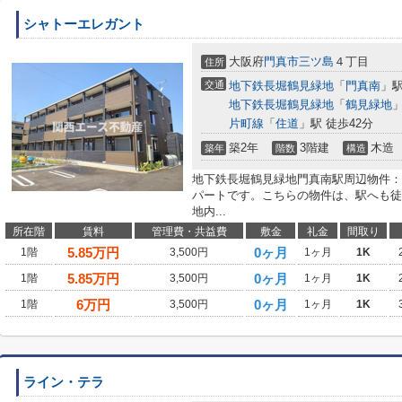
シャトーエレガント
大阪府
門真市
三ツ島
４丁目
住所
交通
地下鉄長堀鶴見緑地
「
門真南
」駅
地下鉄長堀鶴見緑地
「
鶴見緑地
」
片町線
「
住道
」駅 徒歩42分
築2年
3階建
木造
築年
階数
構造
地下鉄長堀鶴見緑地門真南駅周辺物件：
パートです。こちらの物件は、駅へも徒
地内...
所在階
賃料
管理費・共益費
敷金
礼金
間取り
5.85
万円
0ヶ月
1階
3,500円
1ヶ月
1K
5.85
万円
0ヶ月
1階
3,500円
1ヶ月
1K
6
万円
0ヶ月
1階
3,500円
1ヶ月
1K
ライン・テラ