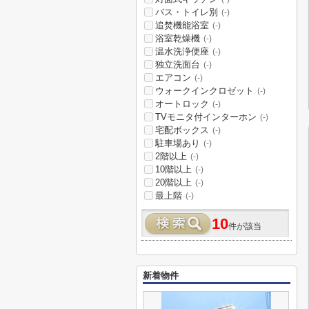
バス・トイレ別
(-)
追焚機能浴室
(-)
浴室乾燥機
(-)
温水洗浄便座
(-)
独立洗面台
(-)
エアコン
(-)
ウォークインクロゼット
(-)
オートロック
(-)
TVモニタ付インターホン
(-)
宅配ボックス
(-)
駐車場あり
(-)
2階以上
(-)
10階以上
(-)
20階以上
(-)
最上階
(-)
10
件が該当
新着物件