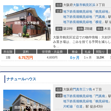
大阪府
大阪市鶴見区
浜
３丁目
住所
交通
地下鉄長堀鶴見緑地
「
鶴見緑地
」
地下鉄長堀鶴見緑地
「
門真南
」駅
地下鉄長堀鶴見緑地
「
横堤
」駅 
築18年
2階建
木造
築年
階数
構造
大阪市鶴見区近辺での物件情報：大好評
み置き場は、ごみを捨てる手間を減らし
を...
所在階
賃料
管理費・共益費
敷金
礼金
間取り
6.75
万円
0ヶ月
1階
4,600円
1ヶ月
1LDK
ナチュールハウス
大阪府
門真市
三ツ島
４丁目
住所
交通
地下鉄長堀鶴見緑地
「
門真南
」駅
地下鉄長堀鶴見緑地
「
鶴見緑地
」
片町線
「
住道
」駅 徒歩43分