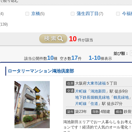
で絞り込む
京橋
蒲生四丁目
今福
(4)
(5)
(7)
(139)
10
件が該当
並び順：
10
17
1-10
該当公開件数
棟 空き数
件
棟表示
ロータリーマンション鴻池倶楽部
大阪府
大東市
諸福
５丁目
住所
交通
片町線
「
鴻池新田
」駅 徒歩9分
地下鉄長堀鶴見緑地
「
鶴見緑地
」
片町線
「
住道
」駅 徒歩27分
築23年
4階建
鉄骨
築年
階数
構造
鴻池新田エリアでお一人暮らしをお考え
ョンです！経済的で人気のオール電化！