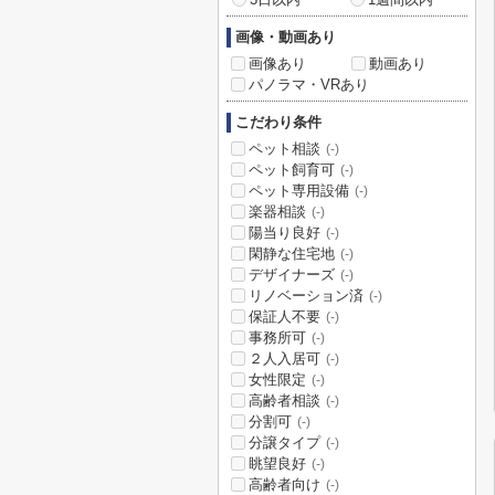
画像・動画あり
画像あり
動画あり
パノラマ・VRあり
こだわり条件
ペット相談
(-)
ペット飼育可
(-)
ペット専用設備
(-)
楽器相談
(-)
陽当り良好
(-)
閑静な住宅地
(-)
デザイナーズ
(-)
リノベーション済
(-)
保証人不要
(-)
事務所可
(-)
２人入居可
(-)
女性限定
(-)
高齢者相談
(-)
分割可
(-)
分譲タイプ
(-)
眺望良好
(-)
高齢者向け
(-)