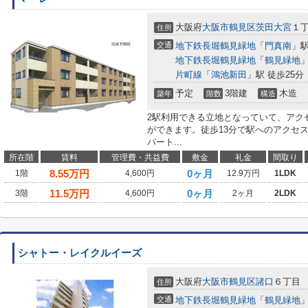
大阪府
大阪市鶴見区
茨田大宮
１
住所
交通
地下鉄長堀鶴見緑地
「
門真南
」駅
地下鉄長堀鶴見緑地
「
鶴見緑地
」
片町線
「
鴻池新田
」駅 徒歩25分
予定
3階建
木造
築年
階数
構造
2駅利用できる立地となっていて、アク
ができます。徒歩13分で駅へのアクセ
パート...
所在階
賃料
管理費・共益費
敷金
礼金
間取り
8.55
万円
0ヶ月
1階
4,600円
12.9万円
1LDK
11.5
万円
0ヶ月
3階
4,600円
2ヶ月
2LDK
シャトー・レイクルイーズ
大阪府
大阪市鶴見区
諸口
６丁目
住所
交通
地下鉄長堀鶴見緑地
「
鶴見緑地
」