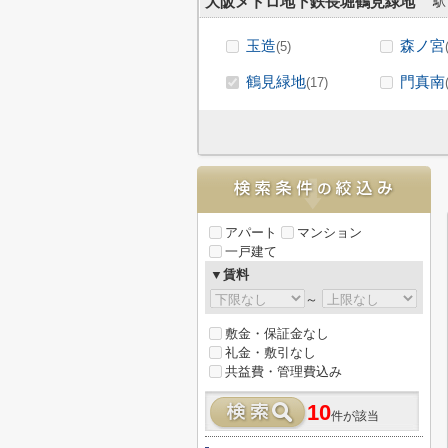
大阪メトロ地下鉄長堀鶴見緑地
駅
玉造
森ノ宮
(5)
鶴見緑地
門真南
(17)
アパート
マンション
一戸建て
▼賃料
～
敷金・保証金なし
礼金・敷引なし
共益費・管理費込み
10
件が該当