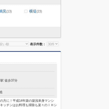
鶴見
横堤
(13)
(23)
表示件数：
駅 徒歩37分
造
の方に！平成14年築の築浅単身マンシ
キッチンはお料理も掃除も楽々のＩＨシ