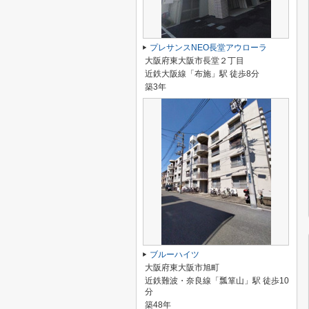
プレサンスNEO長堂アウローラ
大阪府東大阪市長堂２丁目
近鉄大阪線「布施」駅 徒歩8分
築3年
ブルーハイツ
大阪府東大阪市旭町
近鉄難波・奈良線「瓢箪山」駅 徒歩10
分
築48年