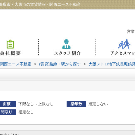
畷市・大東市の賃貸情報 - 関西エース不動産
営業
 関西エース不動産
>
(賃貸)路線・駅から探す
>
大阪メトロ地下鉄長堀鶴
面積
下限なし～上限なし
築年数
指定しない
間取り
指定なし