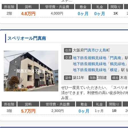
ステ...
所在階
賃料
管理費・共益費
敷金
礼金
間取り
4.8
万円
0ヶ月
0ヶ月
2階
4,000円
1K
スペリオール門真南
大阪府
門真市
ひえ島町
住所
交通
地下鉄長堀鶴見緑地
「
門真南
」駅
地下鉄長堀鶴見緑地
「
鶴見緑地
」
地下鉄長堀鶴見緑地
「
横堤
」駅 
築11年
3階建
木造
築年
階数
構造
ぜひ一度見ていただきたい、「スペリオ
済ができます。利便性の高い徒歩9分の
み置...
所在階
賃料
管理費・共益費
敷金
礼金
間取り
5.7
万円
0ヶ月
3階
2,300円
1ヶ月
1R
2