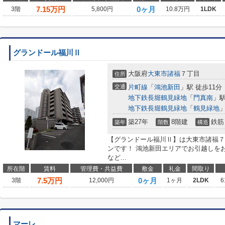
7.15
万円
0ヶ月
3階
5,800円
10.8万円
1LDK
グランドール福川Ⅱ
大阪府
大東市
諸福
７丁目
住所
交通
片町線
「
鴻池新田
」駅 徒歩11分
地下鉄長堀鶴見緑地
「
門真南
」駅
地下鉄長堀鶴見緑地
「
鶴見緑地
」
築27年
8階建
鉄筋
築年
階数
構造
【グランドール福川Ⅱ】は大東市諸福７
ンです！ 鴻池新田エリアでお引越しを
など...
所在階
賃料
管理費・共益費
敷金
礼金
間取り
7.5
万円
0ヶ月
3階
12,000円
1ヶ月
2LDK
6
マーレ