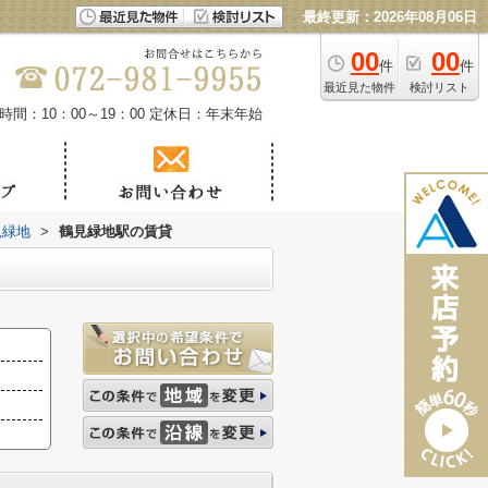
最終更新：2026年08月06日
00
00
件
件
最近見た物件
検討リスト
時間：10：00～19：00
定休日：年末年始
見緑地
>
鶴見緑地駅の賃貸