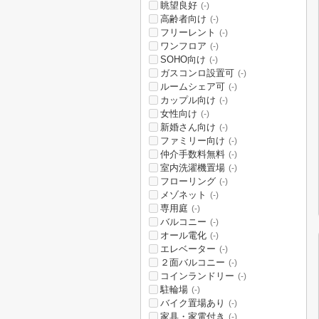
眺望良好
(-)
高齢者向け
(-)
フリーレント
(-)
ワンフロア
(-)
SOHO向け
(-)
ガスコンロ設置可
(-)
ルームシェア可
(-)
カップル向け
(-)
女性向け
(-)
新婚さん向け
(-)
ファミリー向け
(-)
仲介手数料無料
(-)
室内洗濯機置場
(-)
フローリング
(-)
メゾネット
(-)
専用庭
(-)
バルコニー
(-)
オール電化
(-)
エレベーター
(-)
２面バルコニー
(-)
コインランドリー
(-)
駐輪場
(-)
バイク置場あり
(-)
家具・家電付き
(-)