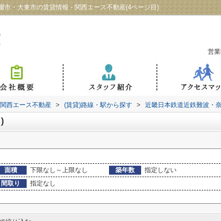
・大東市の賃貸情報 - 関西エース不動産(4ページ目)
営業
 関西エース不動産
>
(賃貸)路線・駅から探す
>
近畿日本鉄道近鉄難波・
)
面積
下限なし～上限なし
築年数
指定しない
間取り
指定なし