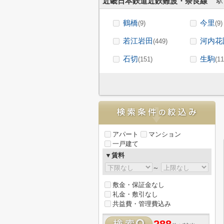
近畿日本鉄道近鉄難波・奈良線
駅
鶴橋
今里
(9)
(9)
若江岩田
河内花
(449)
石切
生駒
(151)
(11
アパート
マンション
一戸建て
▼賃料
～
敷金・保証金なし
礼金・敷引なし
共益費・管理費込み