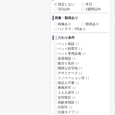
指定しない
本日
3日以内
1週間以内
画像・動画あり
画像あり
動画あり
パノラマ・VRあり
こだわり条件
ペット相談
(-)
ペット飼育可
(-)
ペット専用設備
(-)
楽器相談
(-)
陽当り良好
(-)
閑静な住宅地
(-)
デザイナーズ
(-)
リノベーション済
(-)
保証人不要
(-)
事務所可
(-)
２人入居可
(-)
女性限定
(-)
高齢者相談
(-)
分割可
(-)
分譲タイプ
(-)