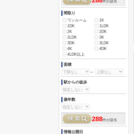
288
件が該当
間取り
ワンルーム
1K
1DK
1LDK
2K
2DK
2LDK
3K
3DK
3LDK
4K
4DK
4LDK以上
面積
～
駅からの徒歩
築年数
288
件が該当
情報公開日