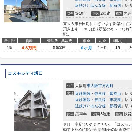
近鉄けいはんな線
「
新石切
」駅 
築10年
2階建
木造
築年
階数
構造
東大阪市神田町にございます新築ハイツ
頂きます！ やっぱり新築のキレイなお
駅...
所在階
賃料
管理費・共益費
敷金
礼金
間取り
4.8
万円
0ヶ月
1階
5,500円
1ヶ月
1R
3
コスモシティ坂口
大阪府
東大阪市
河内町
住所
交通
近鉄難波・奈良線
「
瓢箪山
」駅 
近鉄難波・奈良線
「
東花園
」駅 
近鉄けいはんな線
「
新石切
」駅 
築38年
3階建
鉄骨
築年
階数
構造
ぜひ一度見ていただきたい、「コスモシ
動するために駅から徒歩9分の駅近物件