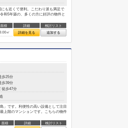
東花園にも近くて便利。こだわり派も満足で
令和5年築の、多くの方に好評の物件と
面積
詳細
検討リスト
8.00㎡
詳細を見る
追加する
徒歩25分
徒歩39分
 徒歩47分
造
島」です。利便性の高い設備として注目
最上階のマンションです。こちらの物件
面積
詳細
検討リスト