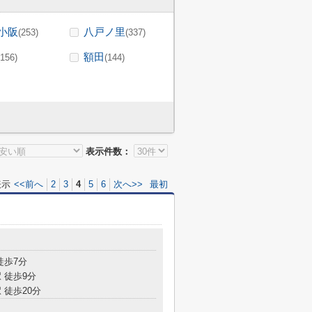
小阪
八戸ノ里
(253)
(337)
額田
(156)
(144)
表示件数：
表示
<<前へ
2
3
4
5
6
次へ>>
最初
徒歩7分
 徒歩9分
 徒歩20分