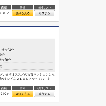
面積
詳細
検討リスト
38.00㎡
詳細を見る
追加する
 徒歩23分
9分
徒歩29分
造
ございますオススメの賃貸マンションとな
済のキレイな２ＬＤＫとなっておりま
面積
詳細
検討リスト
42.00㎡
詳細を見る
追加する