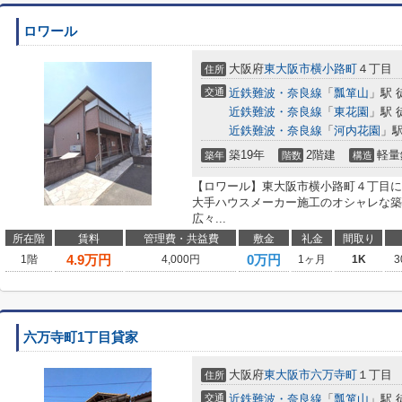
ロワール
大阪府
東大阪市
横小路町
４丁目
住所
交通
近鉄難波・奈良線
「
瓢箪山
」駅 
近鉄難波・奈良線
「
東花園
」駅 
近鉄難波・奈良線
「
河内花園
」駅
築19年
2階建
軽量
築年
階数
構造
【ロワール】東大阪市横小路町４丁目に
大手ハウスメーカー施工のオシャレな築浅
広々...
所在階
賃料
管理費・共益費
敷金
礼金
間取り
4.9
万円
0万円
1階
4,000円
1ヶ月
1K
3
六万寺町1丁目貸家
大阪府
東大阪市
六万寺町
１丁目
住所
交通
近鉄難波・奈良線
「
瓢箪山
」駅 