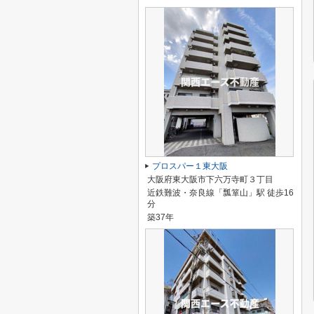
プロスパー１東大阪
大阪府東大阪市下六万寺町３丁目
近鉄難波・奈良線「瓢箪山」駅 徒歩16
分
築37年