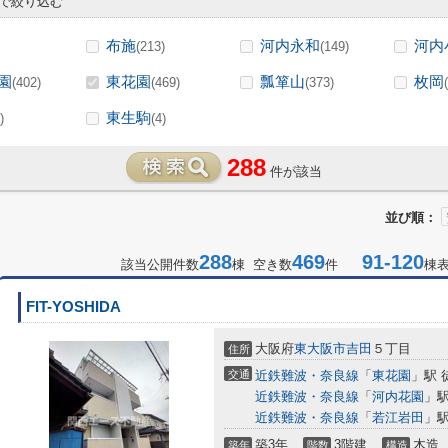
で絞り込む
布施
河内永和
河内
(213)
(149)
園
東花園
瓢箪山
枚岡
(402)
(469)
(373)
東生駒
)
(4)
288
件が該当
並び順：
288
469
91-120
該当公開件数
棟 空き数
件
棟
FIT-YOSHIDA
大阪府
東大阪市
吉田
５丁目
住所
交通
近鉄難波・奈良線
「
東花園
」駅 
近鉄難波・奈良線
「
河内花園
」駅
近鉄難波・奈良線
「
若江岩田
」駅
築3年
3階建
木造
築年
階数
構造