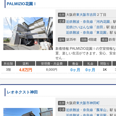
PALMIZIO花園Ⅰ
大阪府
東大阪市
吉田
２丁目
住所
交通
近鉄難波・奈良線
「
河内花園
」駅
近鉄けいはんな線
「
吉田
」駅 徒
近鉄難波・奈良線
「
東花園
」駅 
築35年
4階建
鉄骨
築年
階数
構造
新着情報:PALMIZIO花園Ⅰの空室情
置、楽しい生活ができます。安心、安全
せん...
所在階
賃料
管理費・共益費
敷金
礼金
間取り
4.8
万円
0ヶ月
0ヶ月
3階
8,000円
1K
レオネクスト神田
大阪府
東大阪市
神田町
住所
交通
近鉄難波・奈良線
「
瓢箪山
」駅 
近鉄難波・奈良線
「
東花園
」駅 