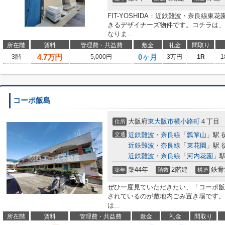
FIT-YOSHIDA：近鉄難波・奈良線
きるデザイナーズ物件です。コチラは、
なりま...
所在階
賃料
管理費・共益費
敷金
礼金
間取り
4.7
万円
0ヶ月
3階
5,000円
3万円
1R
1
コーポ飯島
大阪府
東大阪市
横小路町
４丁目
住所
交通
近鉄難波・奈良線
「
瓢箪山
」駅 
近鉄難波・奈良線
「
東花園
」駅 
近鉄難波・奈良線
「
河内花園
」駅
築44年
2階建
鉄骨
築年
階数
構造
ぜひ一度見ていただきたい、「コーポ飯
されているのが敷地内ごみ置き場です。
は...
所在階
賃料
管理費・共益費
敷金
礼金
間取り