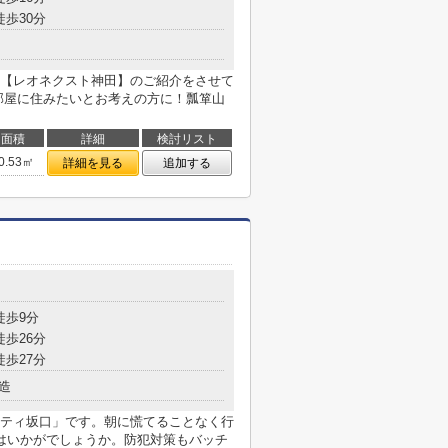
徒歩30分
【レオネクスト神田】のご紹介をさせて
部屋に住みたいとお考えの方に！瓢箪山
面積
詳細
検討リスト
0.53㎡
詳細を見る
追加する
徒歩9分
徒歩26分
徒歩27分
造
ティ坂口」です。朝に慌てることなく行
はいかがでしょうか。防犯対策もバッチ