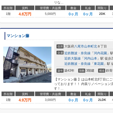
リな...
所在階
賃料
管理費・共益費
敷金
礼金
間取り
4.8
万円
0ヶ月
0ヶ月
1階
5,000円
2DK
マンション藤
大阪府
八尾市
山本町北
８丁目
住所
交通
近鉄難波・奈良線
「
河内花園
」駅
近鉄大阪線
「
河内山本
」駅 徒歩2
近鉄難波・奈良線
「
東花園
」駅 
築43年
3階建
鉄骨
築年
階数
構造
【マンション藤 】は山本町北8丁目に
っております！！ 内装リノベーション
す！...
所在階
賃料
管理費・共益費
敷金
礼金
間取り
4.9
万円
0ヶ月
0ヶ月
1階
3,000円
2LDK