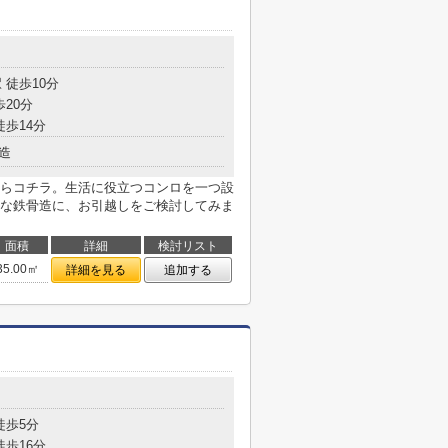
 徒歩10分
歩20分
徒歩14分
造
報ならコチラ。生活に役立つコンロを一つ設
な鉄骨造に、お引越しをご検討してみま
面積
詳細
検討リスト
35.00㎡
詳細を見る
追加する
徒歩5分
徒歩16分