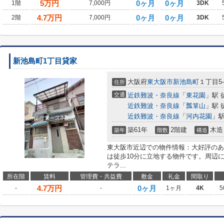
5
万円
0ヶ月
0ヶ月
1階
7,000円
3DK
4.7
万円
0ヶ月
0ヶ月
2階
7,000円
3DK
新池島町1丁目貸家
大阪府
東大阪市
新池島町
１丁目5-
住所
交通
近鉄難波・奈良線
「
東花園
」駅 
近鉄難波・奈良線
「
瓢箪山
」駅 
近鉄難波・奈良線
「
河内花園
」駅
築61年
2階建
木造
築年
階数
構造
東大阪市近辺での物件情報：大好評のあ
は徒歩10分に立地する物件です。周辺
テラ...
所在階
賃料
管理費・共益費
敷金
礼金
間取り
4.7
万円
0ヶ月
-
-
1ヶ月
4K
5