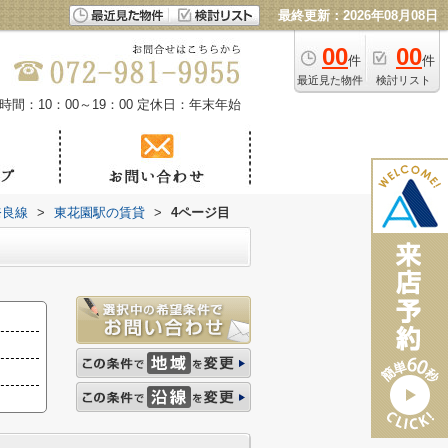
最終更新：2026年08月08日
00
00
件
件
最近見た物件
検討リスト
時間：10：00～19：00
定休日：年末年始
奈良線
>
東花園駅の賃貸
>
4ページ目