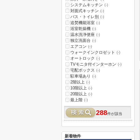
システムキッチン
(-)
対面式キッチン
(-)
バス・トイレ別
(-)
追焚機能浴室
(-)
浴室乾燥機
(-)
温水洗浄便座
(-)
独立洗面台
(-)
エアコン
(-)
ウォークインクロゼット
(-)
オートロック
(-)
TVモニタ付インターホン
(-)
宅配ボックス
(-)
駐車場あり
(-)
2階以上
(-)
10階以上
(-)
20階以上
(-)
最上階
(-)
288
件が該当
新着物件