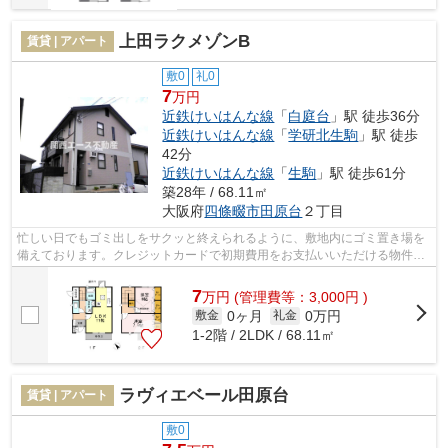
上田ラクメゾンB
賃貸 | アパート
敷0
礼0
7
万円
近鉄けいはんな線
「
白庭台
」駅 徒歩36分
近鉄けいはんな線
「
学研北生駒
」駅 徒歩
42分
近鉄けいはんな線
「
生駒
」駅 徒歩61分
築28年 / 68.11㎡
大阪府
四條畷市
田原台
２丁目
忙しい日でもゴミ出しをサクッと終えられるように、敷地内にゴミ置き場を
備えております。クレジットカードで初期費用をお支払いいただける物件で
す。こちらの物件はアパートです。最...
7
万
円
(管理費等：3,000円 )
0ヶ月
0万円
敷金
礼金
1-2階 / 2LDK / 68.11㎡
ラヴィエベール田原台
賃貸 | アパート
敷0