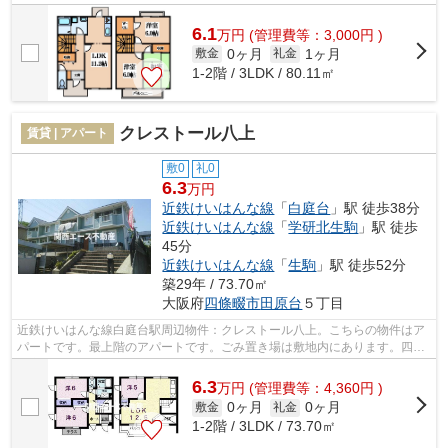
お任せ下さい。当物件以外にも様々な...
6.1
万
円
(管理費等：3,000円 )
0ヶ月
1ヶ月
敷金
礼金
1-2階 / 3LDK / 80.11㎡
クレストール八上
賃貸 | アパート
敷0
礼0
6.3
万円
近鉄けいはんな線
「
白庭台
」駅 徒歩38分
近鉄けいはんな線
「
学研北生駒
」駅 徒歩
45分
近鉄けいはんな線
「
生駒
」駅 徒歩52分
築29年 / 73.70㎡
大阪府
四條畷市
田原台
５丁目
近鉄けいはんな線白庭台駅周辺物件：クレストール八上。こちらの物件はア
パートです。最上階のアパートです。ごみ置き場は敷地内にあります。四條
畷市にある物件をお探しなら072-981-9...
6.3
万
円
(管理費等：4,360円 )
0ヶ月
0ヶ月
敷金
礼金
1-2階 / 3LDK / 73.70㎡