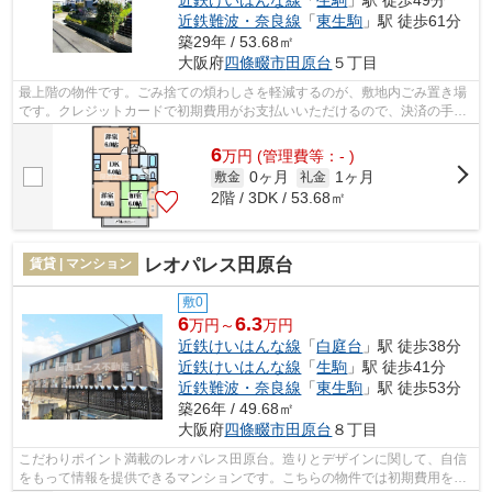
近鉄難波・奈良線
「
東生駒
」駅 徒歩61分
築29年 / 53.68㎡
大阪府
四條畷市
田原台
５丁目
最上階の物件です。ごみ捨ての煩わしさを軽減するのが、敷地内ごみ置き場
です。クレジットカードで初期費用がお支払いいただけるので、決済の手間
が軽減できます。近鉄けいはんな線白...
6
万
円
(管理費等：- )
0ヶ月
1ヶ月
敷金
礼金
2階 / 3DK / 53.68㎡
レオパレス田原台
賃貸 | マンション
敷0
6
6.3
万円～
万円
近鉄けいはんな線
「
白庭台
」駅 徒歩38分
近鉄けいはんな線
「
生駒
」駅 徒歩41分
近鉄難波・奈良線
「
東生駒
」駅 徒歩53分
築26年 / 49.68㎡
大阪府
四條畷市
田原台
８丁目
こだわりポイント満載のレオパレス田原台。造りとデザインに関して、自信
をもって情報を提供できるマンションです。こちらの物件では初期費用をカ