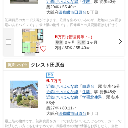
近鉄けいはんな線
「
生駒
」駅 徒歩50分
築29年 / 55.40㎡
大阪府
四條畷市
田原台
５丁目
初期費用のカード決済ができます。注目を集めているのが、敷地内ごみ置き
場のあるハイツです。最上階の物件です。四條畷市の賃貸情報はお任せくだ
さい。お仕事でお忙しい方にも、メー...
6
万
円
(管理費等：- )
0ヶ月
1ヶ月
敷金
礼金
2階 / 3DK / 55.40㎡
クレスト田原台
賃貸 | ハイツ
敷0
6.1
万円
近鉄けいはんな線
「
白庭台
」駅 徒歩45分
近鉄けいはんな線
「
生駒
」駅 徒歩48分
近鉄けいはんな線
「
学研北生駒
」駅 徒歩
53分
築27年 / 80.11㎡
大阪府
四條畷市
田原台
９丁目
最上階の物件です。初期費用をカードでお支払いいただけるので、カードで
決済したい方にもおすすめです。四條畷市の物件情報をお探しなら、当社に