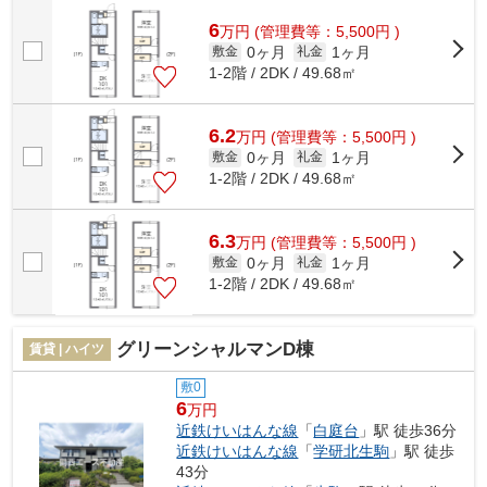
ードでお支払いいただけます。最上階...
6
万
円
(管理費等：5,500円 )
0ヶ月
1ヶ月
敷金
礼金
1-2階 / 2DK / 49.68㎡
6.2
万
円
(管理費等：5,500円 )
0ヶ月
1ヶ月
敷金
礼金
1-2階 / 2DK / 49.68㎡
6.3
万
円
(管理費等：5,500円 )
0ヶ月
1ヶ月
敷金
礼金
1-2階 / 2DK / 49.68㎡
グリーンシャルマンD棟
賃貸 | ハイツ
敷0
6
万円
近鉄けいはんな線
「
白庭台
」駅 徒歩36分
近鉄けいはんな線
「
学研北生駒
」駅 徒歩
43分