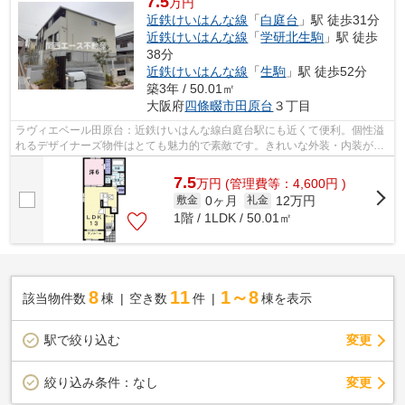
7.5
万円
近鉄けいはんな線
「
白庭台
」駅 徒歩31分
近鉄けいはんな線
「
学研北生駒
」駅 徒歩
38分
近鉄けいはんな線
「
生駒
」駅 徒歩52分
築3年 / 50.01㎡
大阪府
四條畷市
田原台
３丁目
ラヴィエベール田原台：近鉄けいはんな線白庭台駅にも近くて便利。個性溢
れるデザイナーズ物件はとても魅力的で素敵です。きれいな外装・内装がポ
イント。初期費用はカードで決済いた...
7.5
万
円
(管理費等：4,600円 )
0ヶ月
12万円
敷金
礼金
1階 / 1LDK / 50.01㎡
8
11
1～8
該当物件数
棟
空き数
件
棟を表示
駅で絞り込む
変更
変更
絞り込み条件：
なし