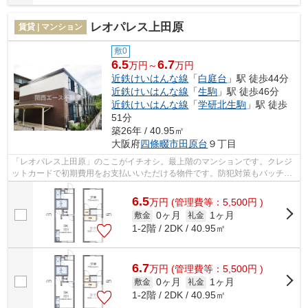
レオパレス上田原
賃貸 | マンション
敷0
6.5
6.7
万円～
万円
近鉄けいはんな線
「
白庭台
」駅 徒歩44分
近鉄けいはんな線
「
生駒
」駅 徒歩46分
近鉄けいはんな線
「
学研北生駒
」駅 徒歩
51分
築26年 / 40.95㎡
大阪府
四條畷市
田原台
９丁目
「レオパレス上田原」のここがイチオシ。最上階のマンションです。クレジ
ットカードで初期費用をお支払いいただける物件です。防犯対策もバッチリ
なマンションタイプの物件です。実際...
6.5
万
円
(管理費等：5,500円 )
0ヶ月
1ヶ月
敷金
礼金
1-2階 / 2DK / 40.95㎡
6.7
万
円
(管理費等：5,500円 )
0ヶ月
1ヶ月
敷金
礼金
1-2階 / 2DK / 40.95㎡