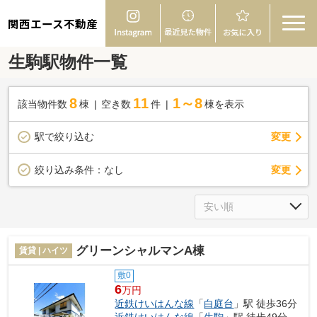
関西エース不動産
生駒駅物件一覧
8
11
1～8
該当物件数
棟
空き数
件
棟を表示
駅で絞り込む
変更
変更
絞り込み条件：
なし
グリーンシャルマンA棟
賃貸 | ハイツ
敷0
6
万円
近鉄けいはんな線
「
白庭台
」駅 徒歩36分
近鉄けいはんな線
「
生駒
」駅 徒歩49分