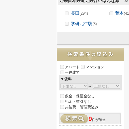
近畿日本鉄道近鉄けいはんな線
駅
長田
荒本
(294)
(41
学研北生駒
(8)
アパート
マンション
一戸建て
▼賃料
～
敷金・保証金なし
礼金・敷引なし
共益費・管理費込み
9
件が該当