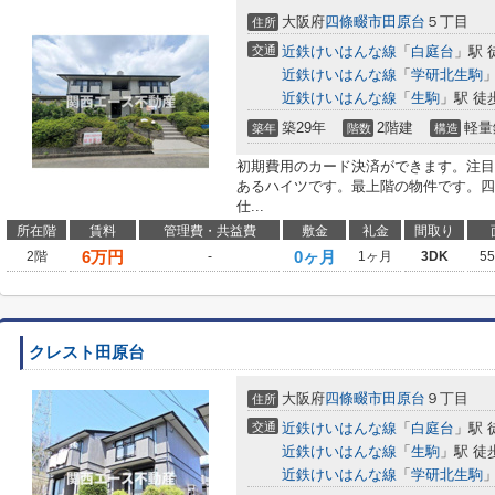
大阪府
四條畷市
田原台
５丁目
住所
交通
近鉄けいはんな線
「
白庭台
」駅 
近鉄けいはんな線
「
学研北生駒
」
近鉄けいはんな線
「
生駒
」駅 徒
築29年
2階建
軽量
築年
階数
構造
初期費用のカード決済ができます。注目
あるハイツです。最上階の物件です。四
仕...
所在階
賃料
管理費・共益費
敷金
礼金
間取り
6
万円
0ヶ月
2階
-
1ヶ月
3DK
5
クレスト田原台
大阪府
四條畷市
田原台
９丁目
住所
交通
近鉄けいはんな線
「
白庭台
」駅 
近鉄けいはんな線
「
生駒
」駅 徒
近鉄けいはんな線
「
学研北生駒
」