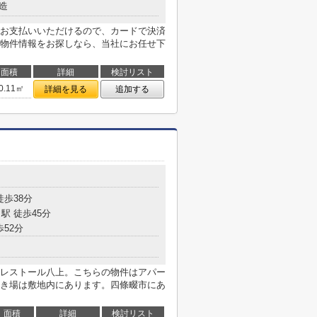
造
お支払いいただけるので、カードで決済
物件情報をお探しなら、当社にお任せ下
面積
詳細
検討リスト
0.11㎡
詳細を見る
追加する
徒歩38分
駅 徒歩45分
歩52分
レストール八上。こちらの物件はアパー
き場は敷地内にあります。四條畷市にあ
面積
詳細
検討リスト