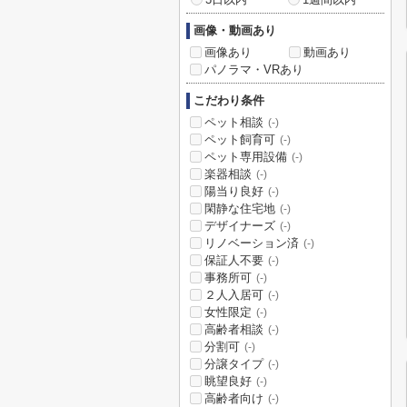
画像・動画あり
画像あり
動画あり
パノラマ・VRあり
こだわり条件
ペット相談
(-)
ペット飼育可
(-)
ペット専用設備
(-)
楽器相談
(-)
陽当り良好
(-)
閑静な住宅地
(-)
デザイナーズ
(-)
リノベーション済
(-)
保証人不要
(-)
事務所可
(-)
２人入居可
(-)
女性限定
(-)
高齢者相談
(-)
分割可
(-)
分譲タイプ
(-)
眺望良好
(-)
高齢者向け
(-)