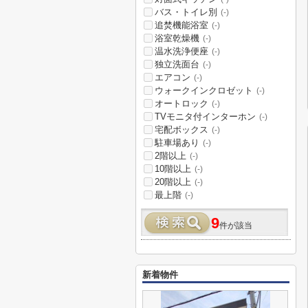
バス・トイレ別
(-)
追焚機能浴室
(-)
浴室乾燥機
(-)
温水洗浄便座
(-)
独立洗面台
(-)
エアコン
(-)
ウォークインクロゼット
(-)
オートロック
(-)
TVモニタ付インターホン
(-)
宅配ボックス
(-)
駐車場あり
(-)
2階以上
(-)
10階以上
(-)
20階以上
(-)
最上階
(-)
9
件が該当
新着物件