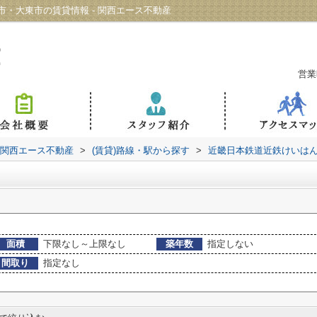
・大東市の賃貸情報 - 関西エース不動産
営業
 関西エース不動産
>
(賃貸)路線・駅から探す
>
近畿日本鉄道近鉄けいは
面積
下限なし～上限なし
築年数
指定しない
間取り
指定なし