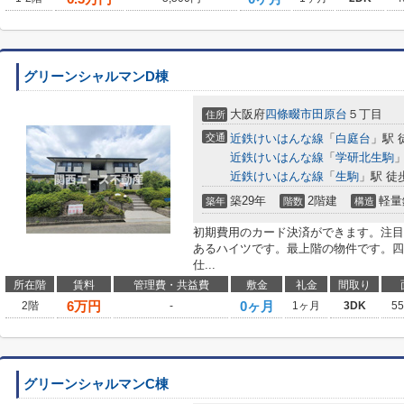
グリーンシャルマンD棟
大阪府
四條畷市
田原台
５丁目
住所
交通
近鉄けいはんな線
「
白庭台
」駅 
近鉄けいはんな線
「
学研北生駒
」
近鉄けいはんな線
「
生駒
」駅 徒
築29年
2階建
軽量
築年
階数
構造
初期費用のカード決済ができます。注目
あるハイツです。最上階の物件です。四
仕...
所在階
賃料
管理費・共益費
敷金
礼金
間取り
6
万円
0ヶ月
2階
-
1ヶ月
3DK
5
グリーンシャルマンC棟