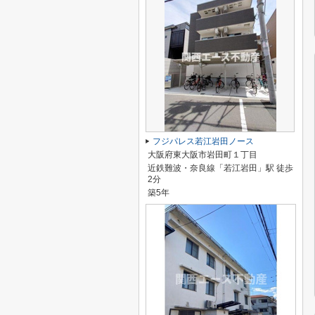
フジパレス若江岩田ノース
大阪府東大阪市岩田町１丁目
近鉄難波・奈良線「若江岩田」駅 徒歩
2分
築5年