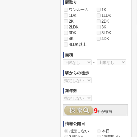
間取り
ワンルーム
1K
1DK
1LDK
2K
2DK
2LDK
3K
3DK
3LDK
4K
4DK
4LDK以上
面積
～
駅からの徒歩
築年数
9
件が該当
情報公開日
指定しない
本日
3日以内
1週間以内