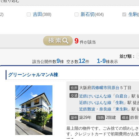
で絞り込む
吉田
新石切
生駒
2)
(388)
(404)
9
件が該当
並び順：
9
12
1-9
該当公開件数
棟 空き数
件
棟表示
グリーンシャルマンA棟
大阪府
四條畷市
田原台
５丁目
住所
交通
近鉄けいはんな線
「
白庭台
」駅 
近鉄けいはんな線
「
生駒
」駅 徒
近鉄難波・奈良線
「
東生駒
」駅 
築29年
2階建
鉄骨
築年
階数
構造
最上階の物件です。ごみ捨ての煩わしさ
す。クレジットカードで初期費用がお支