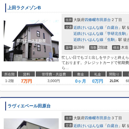
上田ラクメゾンB
大阪府
四條畷市
田原台
２丁目
住所
交通
近鉄けいはんな線
「
白庭台
」駅 
近鉄けいはんな線
「
学研北生駒
」
近鉄けいはんな線
「
生駒
」駅 徒
築28年
2階建
木造
築年
階数
構造
忙しい日でもゴミ出しをサクッと終えら
ております。クレジットカードで初期費
ら...
所在階
賃料
管理費・共益費
敷金
礼金
間取り
7
万円
0ヶ月
0万円
1-2階
3,000円
2LDK
6
ラヴィエベール田原台
大阪府
四條畷市
田原台
３丁目
住所
交通
近鉄けいはんな線
「
白庭台
」駅 