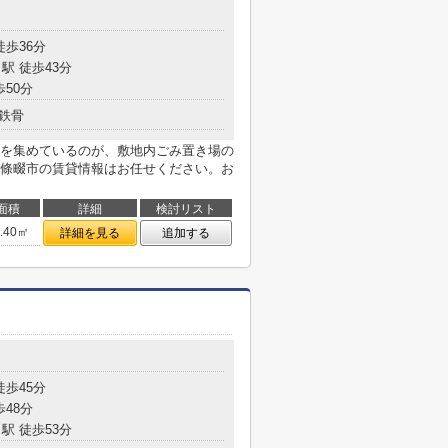
徒歩36分
駅 徒歩43分
歩50分
鉄骨
を集めているのが、敷地内ごみ置き場の
條畷市の賃貸情報はお任せください。お
面積
詳細
検討リスト
5.40㎡
詳細を見る
追加する
徒歩45分
歩48分
駅 徒歩53分