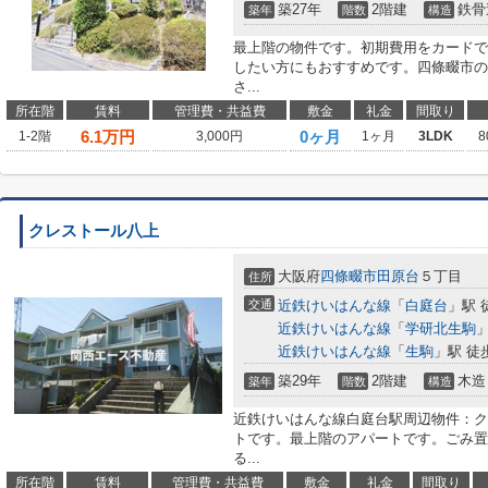
築27年
2階建
鉄骨
築年
階数
構造
最上階の物件です。初期費用をカードで
したい方にもおすすめです。四條畷市の
さ...
所在階
賃料
管理費・共益費
敷金
礼金
間取り
6.1
万円
0ヶ月
1-2階
3,000円
1ヶ月
3LDK
8
クレストール八上
大阪府
四條畷市
田原台
５丁目
住所
交通
近鉄けいはんな線
「
白庭台
」駅 
近鉄けいはんな線
「
学研北生駒
」
近鉄けいはんな線
「
生駒
」駅 徒
築29年
2階建
木造
築年
階数
構造
近鉄けいはんな線白庭台駅周辺物件：ク
トです。最上階のアパートです。ごみ置
る...
所在階
賃料
管理費・共益費
敷金
礼金
間取り