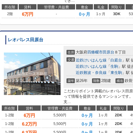
でき...
所在階
賃料
管理費・共益費
敷金
礼金
間取り
6
万円
0ヶ月
2階
-
1ヶ月
3DK
5
レオパレス田原台
大阪府
四條畷市
田原台
８丁目
住所
交通
近鉄けいはんな線
「
白庭台
」駅 
近鉄けいはんな線
「
生駒
」駅 徒
近鉄難波・奈良線
「
東生駒
」駅 
築26年
2階建
鉄骨
築年
階数
構造
こだわりポイント満載のレオパレス田原
って情報を提供できるマンションです。
支...
所在階
賃料
管理費・共益費
敷金
礼金
間取り
6
万円
0ヶ月
1-2階
5,500円
1ヶ月
2DK
4
6.2
万円
0ヶ月
1-2階
5,500円
1ヶ月
2DK
4
6.3
万円
0ヶ月
1-2階
5,500円
1ヶ月
2DK
4