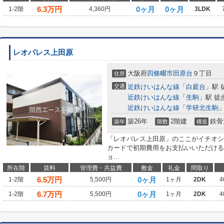
6.3
万円
0ヶ月
0ヶ月
1-2階
4,360円
3LDK
レオパレス上田原
大阪府
四條畷市
田原台
９丁目
住所
交通
近鉄けいはんな線
「
白庭台
」駅 
近鉄けいはんな線
「
生駒
」駅 徒
近鉄けいはんな線
「
学研北生駒
」
築26年
2階建
鉄骨
築年
階数
構造
「レオパレス上田原」のここがイチオシ
カードで初期費用をお支払いいただける
ョ...
所在階
賃料
管理費・共益費
敷金
礼金
間取り
6.5
万円
0ヶ月
1-2階
5,500円
1ヶ月
2DK
4
6.7
万円
0ヶ月
1-2階
5,500円
1ヶ月
2DK
4