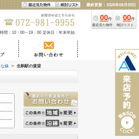
最終更新：2026年08月09日
00
00
件
件
最近見た物件
検討リスト
時間：10：00～19：00
定休日：年末年始
んな線
>
生駒駅の賃貸