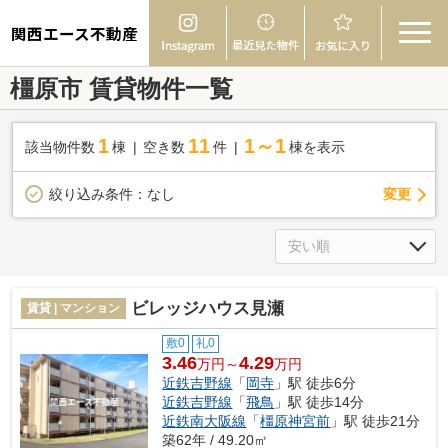
関西エース不動産
橿原市 賃貸物件一覧
1
11
1～1
該当物件数
棟
空き数
件
棟を表示
変更
絞り込み条件：
なし
ビレッジハウス見瀬
賃貸 | マンション
敷0
礼0
3.46
4.29
万円～
万円
近鉄吉野線
「
岡寺
」駅 徒歩6分
近鉄吉野線
「
飛鳥
」駅 徒歩14分
近鉄南大阪線
「
橿原神宮前
」駅 徒歩21分
築62年 / 49.20㎡