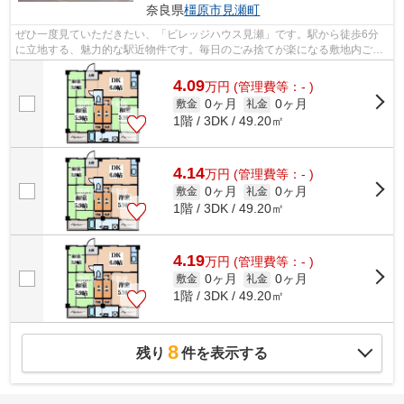
奈良県
橿原市
見瀬町
ぜひ一度見ていただきたい、「ビレッジハウス見瀬」です。駅から徒歩6分
に立地する、魅力的な駅近物件です。毎日のごみ捨てが楽になる敷地内ごみ
置き場。初期費用をカードでお支払いい...
4.09
万
円
(管理費等：- )
0ヶ月
0ヶ月
敷金
礼金
1階 / 3DK / 49.20㎡
4.14
万
円
(管理費等：- )
0ヶ月
0ヶ月
敷金
礼金
1階 / 3DK / 49.20㎡
4.19
万
円
(管理費等：- )
0ヶ月
0ヶ月
敷金
礼金
1階 / 3DK / 49.20㎡
8
残り
件を表示する