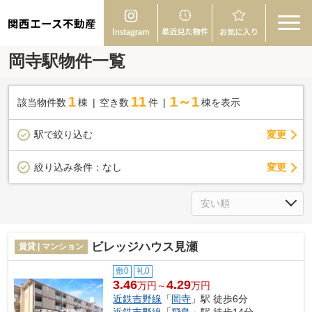
関西エース不動産
岡寺駅物件一覧
1
11
1～1
該当物件数
棟
空き数
件
棟を表示
駅で絞り込む
変更
変更
絞り込み条件：
なし
ビレッジハウス見瀬
賃貸 | マンション
敷0
礼0
3.46
4.29
万円～
万円
近鉄吉野線
「
岡寺
」駅 徒歩6分
近鉄吉野線
「
飛鳥
」駅 徒歩14分