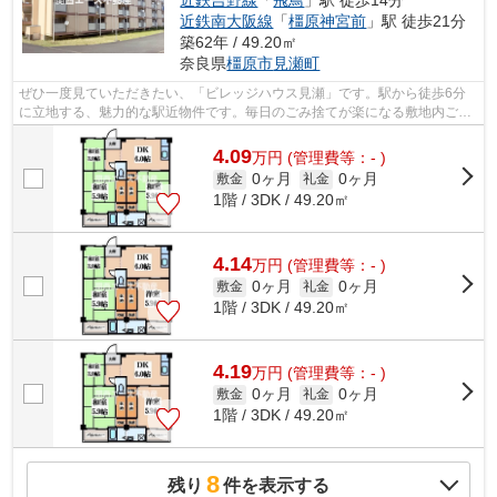
近鉄南大阪線
「
橿原神宮前
」駅 徒歩21分
築62年 / 49.20㎡
奈良県
橿原市
見瀬町
ぜひ一度見ていただきたい、「ビレッジハウス見瀬」です。駅から徒歩6分
に立地する、魅力的な駅近物件です。毎日のごみ捨てが楽になる敷地内ごみ
置き場。初期費用をカードでお支払いい...
4.09
万
円
(管理費等：- )
0ヶ月
0ヶ月
敷金
礼金
1階 / 3DK / 49.20㎡
4.14
万
円
(管理費等：- )
0ヶ月
0ヶ月
敷金
礼金
1階 / 3DK / 49.20㎡
4.19
万
円
(管理費等：- )
0ヶ月
0ヶ月
敷金
礼金
1階 / 3DK / 49.20㎡
8
残り
件を表示する