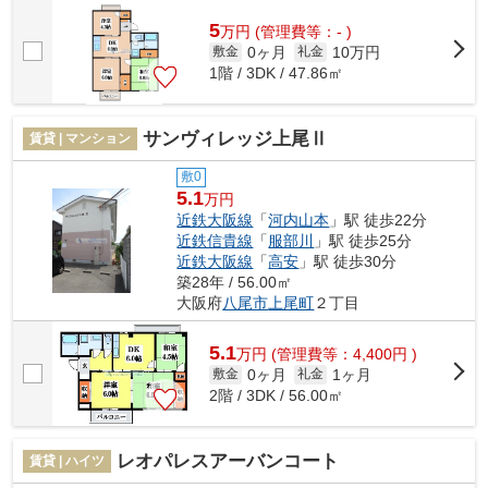
省けます。防犯対策もバッチリなマン...
5
万
円
(管理費等：- )
0ヶ月
10万円
敷金
礼金
1階 / 3DK / 47.86㎡
サンヴィレッジ上尾Ⅱ
賃貸 | マンション
敷0
5.1
万円
近鉄大阪線
「
河内山本
」駅 徒歩22分
近鉄信貴線
「
服部川
」駅 徒歩25分
近鉄大阪線
「
高安
」駅 徒歩30分
築28年 / 56.00㎡
大阪府
八尾市
上尾町
２丁目
5.1
万
円
(管理費等：4,400円 )
0ヶ月
1ヶ月
敷金
礼金
2階 / 3DK / 56.00㎡
レオパレスアーバンコート
賃貸 | ハイツ