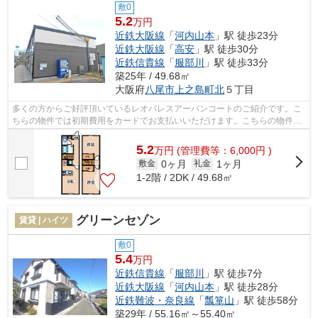
敷0
5.2
万円
近鉄大阪線
「
河内山本
」駅 徒歩23分
近鉄大阪線
「
高安
」駅 徒歩30分
近鉄信貴線
「
服部川
」駅 徒歩33分
築25年 / 49.68㎡
大阪府
八尾市
上之島町北
５丁目
多くの方からご好評頂いているレオパレスアーバンコートのご紹介です。こ
ちらの物件では初期費用をカードでお支払いいただけます。こちらの物件は
周辺に駅が2つあるので電車へのアクセ...
5.2
万
円
(管理費等：6,000円 )
0ヶ月
1ヶ月
敷金
礼金
1-2階 / 2DK / 49.68㎡
グリーンセゾン
賃貸 | ハイツ
敷0
5.4
万円
近鉄信貴線
「
服部川
」駅 徒歩7分
近鉄大阪線
「
河内山本
」駅 徒歩28分
近鉄難波・奈良線
「
瓢箪山
」駅 徒歩58分
築29年 / 55.16㎡～55.40㎡