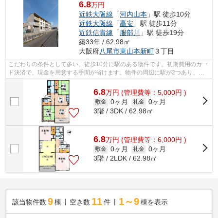
6.8
万円
近鉄大阪線
「
河内山本
」駅 徒歩10分
近鉄大阪線
「
高安
」駅 徒歩11分
近鉄信貴線
「
服部川
」駅 徒歩19分
築33年 / 62.98㎡
大阪府
八尾市
東山本新町
３丁目
こだわりの条件として多い、徒歩10分に駅のある物件です。初期費用のカー
ド決済で、現金を用意する手間が省けます。物件の周辺に駅が2つあり、よ
く電車を利用する方にピッタリです。関...
6.8
万
円
(管理費等：5,000円 )
0ヶ月
0ヶ月
敷金
礼金
3階 / 3DK / 62.98㎡
6.8
万
円
(管理費等：6,000円 )
0ヶ月
0ヶ月
敷金
礼金
3階 / 2LDK / 62.98㎡
9
11
1～9
該当物件数
棟
空き数
件
棟を表示