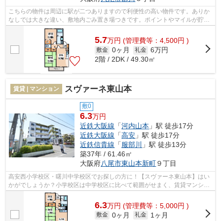
こちらの物件は周辺に駅が二つありますので利便性の高い物件です。ありか
なしでは大きな違い、敷地内ごみ置き場つきです。ポイントやマイルが貯ま
る、嬉しい初期費用カード決済。明る...
5.7
万
円
(管理費等：4,500円 )
0ヶ月
6万円
敷金
礼金
2階 / 2DK / 49.30㎡
スヴァーネ東山本
賃貸 | マンション
敷0
6.3
万円
近鉄大阪線
「
河内山本
」駅 徒歩17分
近鉄大阪線
「
高安
」駅 徒歩17分
近鉄信貴線
「
服部川
」駅 徒歩13分
築37年 / 61.46㎡
大阪府
八尾市
東山本新町
９丁目
高安西小学校区・曙川中学校区でお探しの方に！【スヴァーネ東山本】はい
かがでしょうか？小学校区は中学校区に比べて範囲がせまく、賃貸マンショ
ン自体も数が限られますので、お早め...
6.3
万
円
(管理費等：5,000円 )
0ヶ月
1ヶ月
敷金
礼金