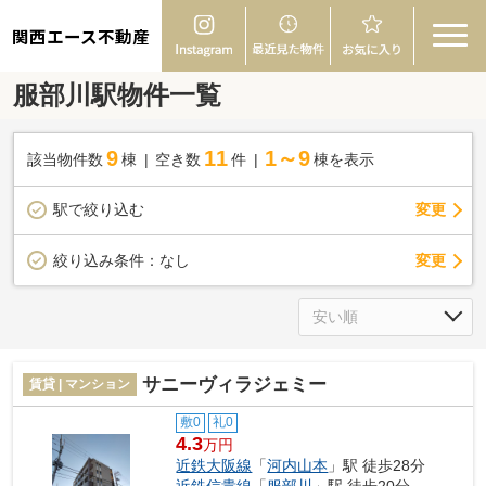
関西エース不動産
服部川駅物件一覧
9
11
1～9
該当物件数
棟
空き数
件
棟を表示
駅で絞り込む
変更
変更
絞り込み条件：
なし
サニーヴィラジェミー
賃貸 | マンション
敷0
礼0
4.3
万円
近鉄大阪線
「
河内山本
」駅 徒歩28分
近鉄信貴線
「
服部川
」駅 徒歩20分