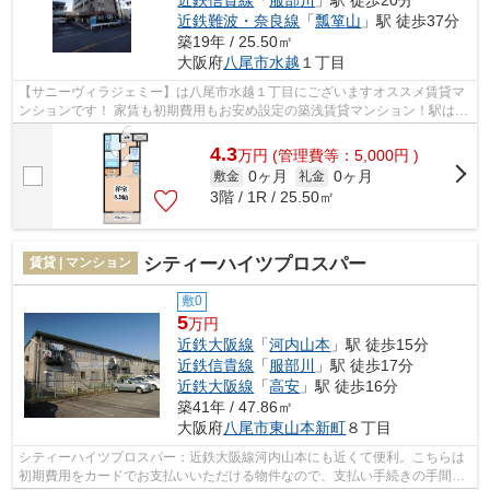
近鉄難波・奈良線
「
瓢箪山
」駅 徒歩37分
築19年 / 25.50㎡
大阪府
八尾市
水越
１丁目
【サニーヴィラジェミー】は八尾市水越１丁目にございますオススメ賃貸マ
ンションです！ 家賃も初期費用もお安め設定の築浅賃貸マンション！駅は少
し遠くなりますが駅まで平坦ですの...
4.3
万
円
(管理費等：5,000円 )
0ヶ月
0ヶ月
敷金
礼金
3階 / 1R / 25.50㎡
シティーハイツプロスパー
賃貸 | マンション
敷0
5
万円
近鉄大阪線
「
河内山本
」駅 徒歩15分
近鉄信貴線
「
服部川
」駅 徒歩17分
近鉄大阪線
「
高安
」駅 徒歩16分
築41年 / 47.86㎡
大阪府
八尾市
東山本新町
８丁目
シティーハイツプロスパー：近鉄大阪線河内山本にも近くて便利。こちらは
初期費用をカードでお支払いいただける物件なので、支払い手続きの手間が