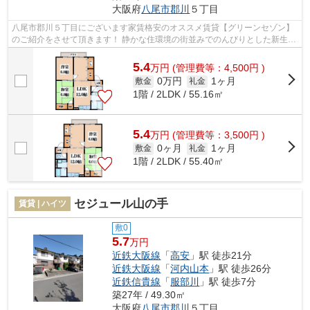
大阪府
八尾市
郡川
５丁目
八尾市郡川５丁目にございます家賃格安のオススメ賃貸【グリーンセゾン】
のご紹介をさせて頂きます！ 静かな住環境の街並みでのんびりとした新生活
はいかがでしょうか？この【グリー...
5.4
万
円
(管理費等：4,500円 )
0万円
1ヶ月
敷金
礼金
1階 / 2LDK / 55.16㎡
5.4
万
円
(管理費等：3,500円 )
0ヶ月
1ヶ月
敷金
礼金
1階 / 2LDK / 55.40㎡
セジュール山の手
賃貸 | ハイツ
敷0
5.7
万円
近鉄大阪線
「
高安
」駅 徒歩21分
近鉄大阪線
「
河内山本
」駅 徒歩26分
近鉄信貴線
「
服部川
」駅 徒歩7分
築27年 / 49.30㎡
大阪府
八尾市
郡川
５丁目