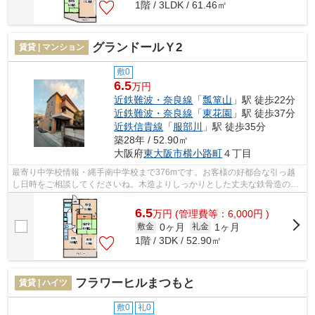
1階 / 3LDK / 61.46㎡
グランドールＹ2
賃貸 | マンション
敷0
6.5
万円
近鉄難波・奈良線
「
瓢箪山
」駅 徒歩22分
近鉄難波・奈良線
「
東花園
」駅 徒歩37分
近鉄信貴線
「
服部川
」駅 徒歩35分
築28年 / 52.90㎡
大阪府
東大阪市
横小路町
４丁目
最寄り中学校情報・縄手南中学校まで376mです。お客様の好都合な引っ越
し日時をご相談してくださいね。木造よりしっかりとした丈夫な鉄骨造の住
居。お子様のいらっしゃるご家庭にもお...
6.5
万
円
(管理費等：6,000円 )
0ヶ月
1ヶ月
敷金
礼金
1階 / 3DK / 52.90㎡
フラワーヒルまつもと
賃貸 | ハイツ
敷0
礼0