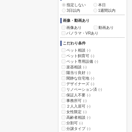
指定しない
本日
3日以内
1週間以内
画像・動画あり
画像あり
動画あり
パノラマ・VRあり
こだわり条件
ペット相談
(-)
ペット飼育可
(-)
ペット専用設備
(-)
楽器相談
(-)
陽当り良好
(-)
閑静な住宅地
(-)
デザイナーズ
(-)
リノベーション済
(-)
保証人不要
(-)
事務所可
(-)
２人入居可
(-)
女性限定
(-)
高齢者相談
(-)
分割可
(-)
分譲タイプ
(-)