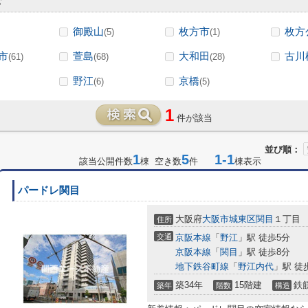
む
御殿山
枚方市
枚方
(5)
(1)
市
萱島
大和田
古川
(61)
(68)
(28)
野江
京橋
(6)
(5)
1
件が該当
並び順：
1
5
1-1
該当公開件数
棟 空き数
件
棟表示
パードレ関目
大阪府
大阪市城東区
関目
１丁目
住所
交通
京阪本線
「
野江
」駅 徒歩5分
京阪本線
「
関目
」駅 徒歩8分
地下鉄谷町線
「
野江内代
」駅 徒
築34年
15階建
鉄
築年
階数
構造