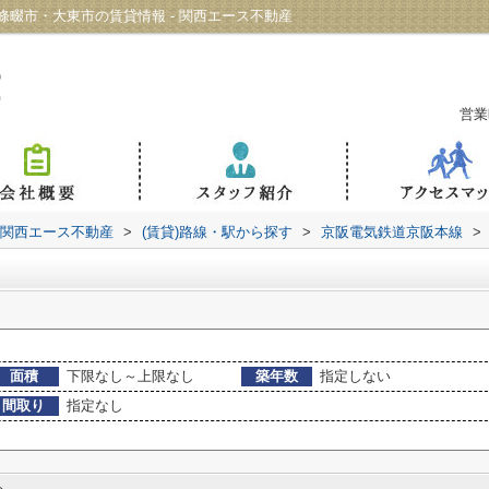
畷市・大東市の賃貸情報 - 関西エース不動産
営業
 関西エース不動産
>
(賃貸)路線・駅から探す
>
京阪電気鉄道京阪本線
>
面積
下限なし～上限なし
築年数
指定しない
間取り
指定なし