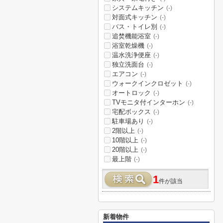
システムキッチン
(-)
対面式キッチン
(-)
バス・トイレ別
(-)
追焚機能浴室
(-)
浴室乾燥機
(-)
温水洗浄便座
(-)
独立洗面台
(-)
エアコン
(-)
ウォークインクロゼット
(-)
オートロック
(-)
TVモニタ付インターホン
(-)
宅配ボックス
(-)
駐車場あり
(-)
2階以上
(-)
10階以上
(-)
20階以上
(-)
最上階
(-)
1
件が該当
新着物件