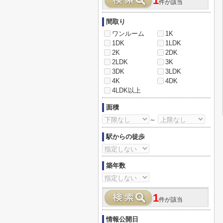
1
件が該当
間取り
ワンルーム
1K
1DK
1LDK
2K
2DK
2LDK
3K
3DK
3LDK
4K
4DK
4LDK以上
面積
～
駅からの徒歩
築年数
1
件が該当
情報公開日