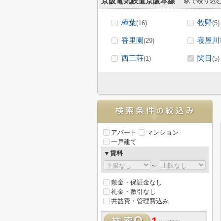
京阪電気鉄道京阪本線
駅で絞り込
樟葉
牧野
(16)
(5)
香里園
寝屋川
(29)
西三荘
関目
(1)
(5)
アパート
マンション
一戸建て
▼賃料
～
敷金・保証金なし
礼金・敷引なし
共益費・管理費込み