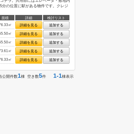
コチラ。共用部にはエレベータ・敷地内
5分の位置に駅がある物件です。クレジ
面積
詳細
検討リスト
76.33㎡
詳細を見る
追加する
65.50㎡
詳細を見る
追加する
65.50㎡
詳細を見る
追加する
73.61㎡
詳細を見る
追加する
76.33㎡
詳細を見る
追加する
1
5
1-1
当公開件数
棟 空き数
件
棟表示