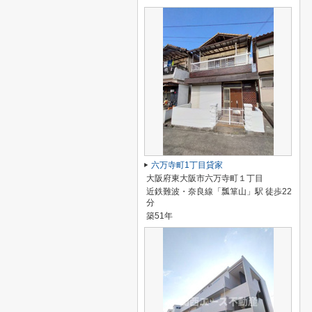
六万寺町1丁目貸家
大阪府東大阪市六万寺町１丁目
近鉄難波・奈良線「瓢箪山」駅 徒歩22
分
築51年