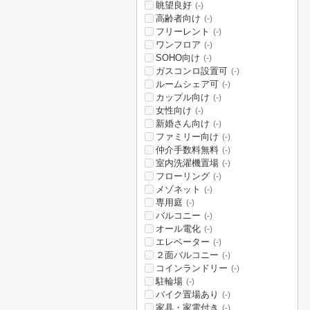
眺望良好
(-)
高齢者向け
(-)
フリーレント
(-)
ワンフロア
(-)
SOHO向け
(-)
ガスコンロ設置可
(-)
ルームシェア可
(-)
カップル向け
(-)
女性向け
(-)
新婚さん向け
(-)
ファミリー向け
(-)
仲介手数料無料
(-)
室内洗濯機置場
(-)
フローリング
(-)
メゾネット
(-)
専用庭
(-)
バルコニー
(-)
オール電化
(-)
エレベーター
(-)
２面バルコニー
(-)
コインランドリー
(-)
駐輪場
(-)
バイク置場あり
(-)
家具・家電付き
(-)