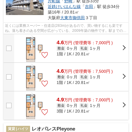
片町線
「
野崎
」駅 徒歩33分
近鉄けいはんな線
「
吉田
」駅 徒歩34分
築16年 / 20.81㎡
大阪府
大東市
御供田
３丁目
近くには業務スーパー・住道店(283m)があるので、買い物するにも楽です
ね。落ち着きのある空間が広がっている、2009年築の物件です。駅までのア
クセスも快適な、徒歩15分に位置する物...
4.6
万
円
(管理費等：7,000円 )
0ヶ月
1ヶ月
敷金
礼金
1階 / 1K / 20.81㎡
4.6
万
円
(管理費等：7,500円 )
0ヶ月
1ヶ月
敷金
礼金
1階 / 1K / 20.81㎡
4.9
万
円
(管理費等：7,000円 )
0ヶ月
1ヶ月
敷金
礼金
3階 / 1K / 20.81㎡
レオパレスPleyone
賃貸 | ハイツ