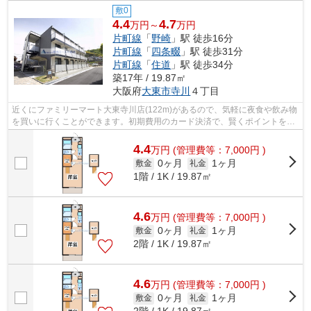
敷0
4.4
4.7
万円～
万円
片町線
「
野崎
」駅 徒歩16分
片町線
「
四条畷
」駅 徒歩31分
片町線
「
住道
」駅 徒歩34分
築17年 / 19.87㎡
大阪府
大東市
寺川
４丁目
近くにファミリーマート大東寺川店(122m)があるので、気軽に夜食や飲み物
を買いに行くことができます。初期費用のカード決済で、賢くポイントを貯
めませんか。敷地内ごみ置き場は、毎...
4.4
万
円
(管理費等：7,000円 )
0ヶ月
1ヶ月
敷金
礼金
1階 / 1K / 19.87㎡
4.6
万
円
(管理費等：7,000円 )
0ヶ月
1ヶ月
敷金
礼金
2階 / 1K / 19.87㎡
4.6
万
円
(管理費等：7,000円 )
0ヶ月
1ヶ月
敷金
礼金