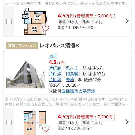
カード決済が可能です。移動の多い方に嬉しい駅から徒歩10分の物件です。
上階からの音が聞こえないのが最上階...
4.5
万
円
(管理費等：5,000円 )
0ヶ月
1ヶ月
敷金
礼金
3階 / 1LDK / 24.00㎡
レオパレス清瀧B
賃貸 | マンション
敷0
4.5
万円
片町線
「
忍ケ丘
」駅 徒歩6分
片町線
「
四条畷
」駅 徒歩27分
片町線
「
野崎
」駅 徒歩42分
築16年 / 20.28㎡
大阪府
四條畷市
大字清瀧
多くの方からご好評頂いているレオパレス清瀧Bのご紹介です。この物件は
内観も綺麗で設備も充実した、平成22年築となっています。毎日の通勤が快
適になるマンション、2駅利用可能です...
4.5
万
円
(管理費等：7,500円 )
0ヶ月
1ヶ月
敷金
礼金
2階 / 1K / 20.28㎡