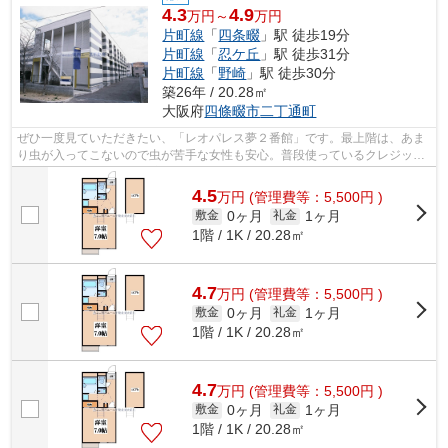
4.3
4.9
万円～
万円
片町線
「
四条畷
」駅 徒歩19分
片町線
「
忍ケ丘
」駅 徒歩31分
片町線
「
野崎
」駅 徒歩30分
築26年 / 20.28㎡
大阪府
四條畷市
二丁通町
ぜひ一度見ていただきたい、「レオパレス夢２番館」です。最上階は、あま
り虫が入ってこないので虫が苦手な女性も安心。普段使っているクレジット
で、初期費用のカード決済が可能です...
4.5
万
円
(管理費等：5,500円 )
0ヶ月
1ヶ月
敷金
礼金
1階 / 1K / 20.28㎡
4.7
万
円
(管理費等：5,500円 )
0ヶ月
1ヶ月
敷金
礼金
1階 / 1K / 20.28㎡
4.7
万
円
(管理費等：5,500円 )
0ヶ月
1ヶ月
敷金
礼金
1階 / 1K / 20.28㎡