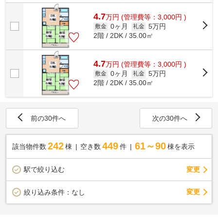
のカード決済で、現金を用意する手間が省...
4.7
万
円
(管理費等：3,000円 )
0ヶ月
5万円
敷金
礼金
2階 / 2DK / 35.00㎡
4.7
万
円
(管理費等：3,000円 )
0ヶ月
5万円
敷金
礼金
2階 / 2DK / 35.00㎡
前の30件へ
次の30件へ
242
449
61～90
該当物件数
棟
空き数
件
棟を表示
駅で絞り込む
変更
変更
絞り込み条件：
なし