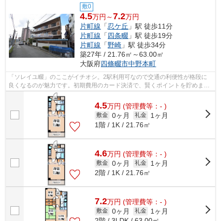
敷0
4.5
7.2
万円～
万円
片町線
「
忍ケ丘
」駅 徒歩11分
片町線
「
四条畷
」駅 徒歩19分
片町線
「
野崎
」駅 徒歩34分
築27年 / 21.76㎡～63.00㎡
大阪府
四條畷市
中野本町
「ソレイユ畷」のここがイチオシ。2駅利用可なので交通の利便性が格段に
良くなるのが魅力です。初期費用のカード決済で、賢くポイントを貯めませ
んか。駅へも徒歩でのアクセスが可能な...
4.5
万
円
(管理費等：- )
0ヶ月
1ヶ月
敷金
礼金
1階 / 1K / 21.76㎡
4.6
万
円
(管理費等：- )
0ヶ月
1ヶ月
敷金
礼金
2階 / 1K / 21.76㎡
7.2
万
円
(管理費等：- )
0ヶ月
1ヶ月
敷金
礼金
2階 / 3LDK / 63.00㎡