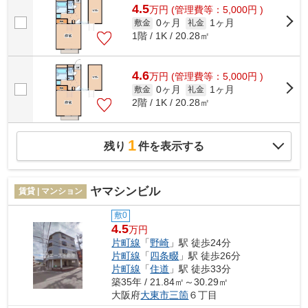
4.5
万
円
(管理費等：5,000円 )
0ヶ月
1ヶ月
敷金
礼金
1階 / 1K / 20.28㎡
4.6
万
円
(管理費等：5,000円 )
0ヶ月
1ヶ月
敷金
礼金
2階 / 1K / 20.28㎡
1
残り
件を表示する
ヤマシンビル
賃貸 | マンション
敷0
4.5
万円
片町線
「
野崎
」駅 徒歩24分
片町線
「
四条畷
」駅 徒歩26分
片町線
「
住道
」駅 徒歩33分
築35年 / 21.84㎡～30.29㎡
大阪府
大東市
三箇
６丁目