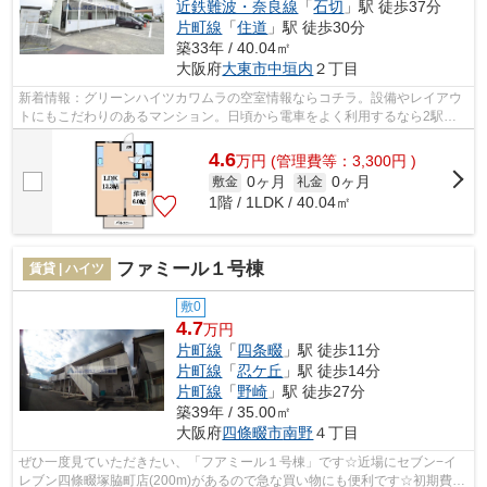
近鉄難波・奈良線
「
石切
」駅 徒歩37分
片町線
「
住道
」駅 徒歩30分
築33年 / 40.04㎡
大阪府
大東市
中垣内
２丁目
新着情報：グリーンハイツカワムラの空室情報ならコチラ。設備やレイアウ
トにもこだわりのあるマンション。日頃から電車をよく利用するなら2駅利
用可物件をお選びください。利便性の高...
4.6
万
円
(管理費等：3,300円 )
0ヶ月
0ヶ月
敷金
礼金
1階 / 1LDK / 40.04㎡
ファミール１号棟
賃貸 | ハイツ
敷0
4.7
万円
片町線
「
四条畷
」駅 徒歩11分
片町線
「
忍ケ丘
」駅 徒歩14分
片町線
「
野崎
」駅 徒歩27分
築39年 / 35.00㎡
大阪府
四條畷市
南野
４丁目
ぜひ一度見ていただきたい、「フアミール１号棟」です☆近場にセブン−イ
レブン四條畷塚脇町店(200m)があるので急な買い物にも便利です☆初期費用