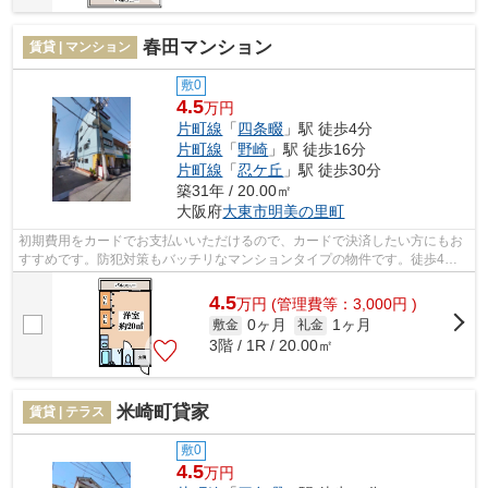
春田マンション
賃貸 | マンション
敷0
4.5
万円
片町線
「
四条畷
」駅 徒歩4分
片町線
「
野崎
」駅 徒歩16分
片町線
「
忍ケ丘
」駅 徒歩30分
築31年 / 20.00㎡
大阪府
大東市
明美の里町
初期費用をカードでお支払いいただけるので、カードで決済したい方にもお
すすめです。防犯対策もバッチリなマンションタイプの物件です。徒歩4分
の位置に駅がある物件です。付近に駅が...
4.5
万
円
(管理費等：3,000円 )
0ヶ月
1ヶ月
敷金
礼金
3階 / 1R / 20.00㎡
米崎町貸家
賃貸 | テラス
敷0
4.5
万円