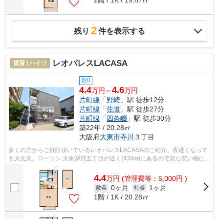
2階 / 1K / 19.87㎡
2
残り
件を表示する
レオパレスLACASA
賃貸 | ハイツ
敷0
4.4
4.6
万円～
万円
片町線
「
野崎
」駅 徒歩12分
片町線
「
住道
」駅 徒歩27分
片町線
「
四条畷
」駅 徒歩30分
築22年 / 20.28㎡
大阪府
大東市
寺川
３丁目
多くの方からご好評頂いているレオパレスLACASAのご紹介。夜遅くなって
も大丈夫。ローソン 大東深野五丁目が近く(433m)にあるので急な買い物に困
りにくい立地です。歩いて12分ほどで、...
4.4
万
円
(管理費等：5,000円 )
0ヶ月
1ヶ月
敷金
礼金
1階 / 1K / 20.28㎡