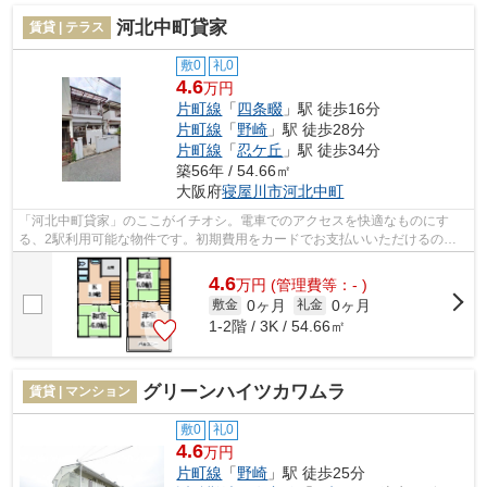
河北中町貸家
賃貸 | テラス
敷0
礼0
4.6
万円
片町線
「
四条畷
」駅 徒歩16分
片町線
「
野崎
」駅 徒歩28分
片町線
「
忍ケ丘
」駅 徒歩34分
築56年 / 54.66㎡
大阪府
寝屋川市
河北中町
「河北中町貸家」のここがイチオシ。電車でのアクセスを快適なものにす
る、2駅利用可能な物件です。初期費用をカードでお支払いいただけるの
で、カードで決済したい方にもおすすめです...
4.6
万
円
(管理費等：- )
0ヶ月
0ヶ月
敷金
礼金
1-2階 / 3K / 54.66㎡
グリーンハイツカワムラ
賃貸 | マンション
敷0
礼0
4.6
万円
片町線
「
野崎
」駅 徒歩25分