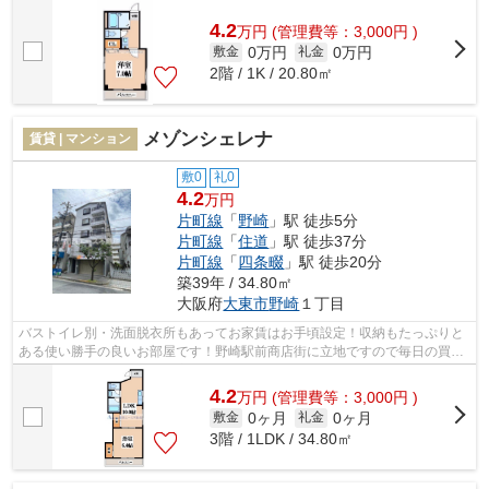
す。この物件は駅から徒歩1分の物件です...
4.2
万
円
(管理費等：3,000円 )
0万円
0万円
敷金
礼金
2階 / 1K / 20.80㎡
メゾンシェレナ
賃貸 | マンション
敷0
礼0
4.2
万円
片町線
「
野崎
」駅 徒歩5分
片町線
「
住道
」駅 徒歩37分
片町線
「
四条畷
」駅 徒歩20分
築39年 / 34.80㎡
大阪府
大東市
野崎
１丁目
バストイレ別・洗面脱衣所もあってお家賃はお手頃設定！収納もたっぷりと
ある使い勝手の良いお部屋です！野崎駅前商店街に立地ですので毎日の買物
も楽々！駅も徒歩５分と大変近く、通...
4.2
万
円
(管理費等：3,000円 )
0ヶ月
0ヶ月
敷金
礼金
3階 / 1LDK / 34.80㎡