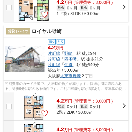
4.2
万
円
(管理費等：3,000円 )
0ヶ月
0ヶ月
敷金
礼金
1-2階 / 3LDK / 60.00㎡
ロイヤル野崎
賃貸 | ハイツ
敷0
礼0
4.2
万円
片町線
「
野崎
」駅 徒歩9分
片町線
「
四条畷
」駅 徒歩21分
片町線
「
住道
」駅 徒歩40分
築52年 / 30.00㎡
大阪府
大東市
野崎
２丁目
初期費用のカード決済で、入居時の負担が減ります。快適な周辺環境のあ
る、徒歩9分に駅のある物件です。ご利用可能な駅が2駅あり、乗車駅の使い
分けができます。info@kansaiace.jpから...
4.2
万
円
(管理費等：3,000円 )
0ヶ月
0ヶ月
敷金
礼金
2階 / 2DK / 30.00㎡
4.2
万
円
(管理費等：3,000円 )