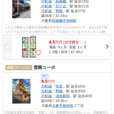
片町線
「
四条畷
」駅 徒歩13分
片町線
「
忍ケ丘
」駅 徒歩21分
片町線
「
野崎
」駅 徒歩27分
築36年 / 47.49㎡
大阪府
四條畷市
米崎町
こちらの物件は大阪府立四条畷高等学校まで271m以内です。徒歩13分で駅
へのアクセスができる物件です。ニーズの高まっているテラスハウスの物件
です。初期費用のカード決済ができます...
4.5
万
円
(管理費等：- )
0ヶ月
1ヶ月
敷金
礼金
1-2階 / 4DK / 47.49㎡
雪園コーポ
賃貸 | マンション
敷0
4.5
万円
片町線
「
住道
」駅 徒歩10分
片町線
「
野崎
」駅 徒歩33分
片町線
「
鴻池新田
」駅 徒歩40分
築43年 / 24.00㎡
大阪府
大東市
御供田
３丁目
片町線住道駅周辺物件：雪園コーポ。初期費用の分割払いにも。初期費用の