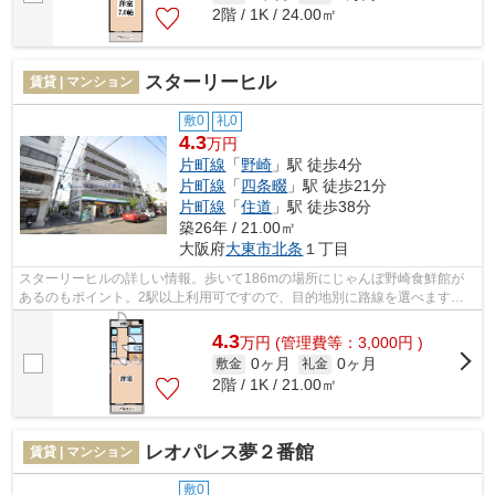
2階 / 1K / 24.00㎡
スターリーヒル
賃貸 | マンション
敷0
礼0
4.3
万円
片町線
「
野崎
」駅 徒歩4分
片町線
「
四条畷
」駅 徒歩21分
片町線
「
住道
」駅 徒歩38分
築26年 / 21.00㎡
大阪府
大東市
北条
１丁目
スターリーヒルの詳しい情報。歩いて186mの場所にじゃんぼ野崎食鮮館が
あるのもポイント。2駅以上利用可ですので、目的地別に路線を選べます
ね。敷地内ごみ置き場があるのでゴミの持ち...
4.3
万
円
(管理費等：3,000円 )
0ヶ月
0ヶ月
敷金
礼金
2階 / 1K / 21.00㎡
レオパレス夢２番館
賃貸 | マンション
敷0