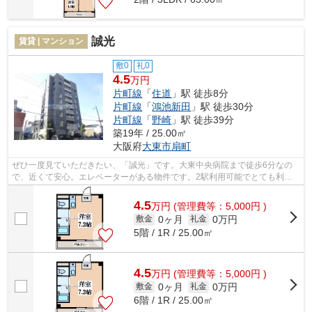
誠光
賃貸 | マンション
敷0
礼0
4.5
万円
片町線
「
住道
」駅 徒歩8分
片町線
「
鴻池新田
」駅 徒歩30分
片町線
「
野崎
」駅 徒歩39分
築19年 / 25.00㎡
大阪府
大東市
扇町
ぜひ一度見ていただきたい、「誠光」です。大東中央病院まで徒歩6分なの
で、近くて安心。エレベーターがある物件です。2駅利用可能でとても利便
性の高いマンションです。不動産につい...
4.5
万
円
(管理費等：5,000円 )
0ヶ月
0万円
敷金
礼金
5階 / 1R / 25.00㎡
4.5
万
円
(管理費等：5,000円 )
0ヶ月
0万円
敷金
礼金
6階 / 1R / 25.00㎡