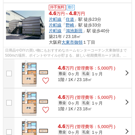
仲手無料
敷0
4.6
4.8
万円～
万円
片町線
「
住道
」駅 徒歩23分
片町線
「
野崎
」駅 徒歩33分
片町線
「
鴻池新田
」駅 徒歩40分
築21年 / 23.18㎡
大阪府
大東市
御領
１丁目
日用品やDIYの買い物にもおすすめなホームセンターコーナン大東御領まで
500mの場所。ポイントやマイルが貯まる、嬉しい初期費用カード決済。片
町線住道周辺での物件をお探しならinfo@k...
4.6
万
円
(管理費等：5,000円 )
0ヶ月
1ヶ月
敷金
礼金
1階 / 1K / 23.18㎡
4.6
万
円
(管理費等：5,000円 )
0ヶ月
1ヶ月
敷金
礼金
1階 / 1K / 23.18㎡
4.6
万
円
(管理費等：5,000円 )
0ヶ月
1ヶ月
敷金
礼金