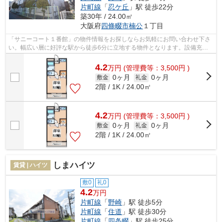
片町線
「
忍ケ丘
」駅 徒歩22分
築30年 / 24.00㎡
大阪府
四條畷市
楠公
１丁目
「サニーコート１番館」の物件情報をお探しならお気軽にお問い合わせ下さ
い。幅広い層に好評な駅から徒歩6分に立地する物件となります。設備充
実、防犯性も高い安心のマンション物件で...
4.2
万
円
(管理費等：3,500円 )
0ヶ月
0ヶ月
敷金
礼金
2階 / 1K / 24.00㎡
4.2
万
円
(管理費等：3,500円 )
0ヶ月
0ヶ月
敷金
礼金
2階 / 1K / 24.00㎡
しまハイツ
賃貸 | ハイツ
敷0
礼0
4.2
万円
片町線
「
野崎
」駅 徒歩5分
片町線
「
住道
」駅 徒歩30分
片町線
「
四条畷
」駅 徒歩25分