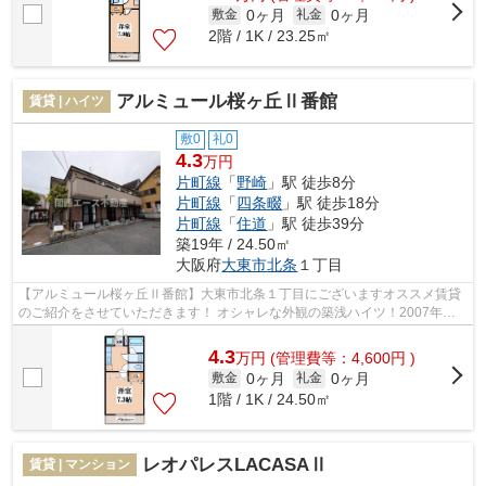
0ヶ月
0ヶ月
敷金
礼金
2階 / 1K / 23.25㎡
アルミュール桜ヶ丘Ⅱ番館
賃貸 | ハイツ
敷0
礼0
4.3
万円
片町線
「
野崎
」駅 徒歩8分
片町線
「
四条畷
」駅 徒歩18分
片町線
「
住道
」駅 徒歩39分
築19年 / 24.50㎡
大阪府
大東市
北条
１丁目
【アルミュール桜ヶ丘Ⅱ番館】大東市北条１丁目にございますオススメ賃貸
のご紹介をさせていただきます！ オシャレな外観の築浅ハイツ！2007年築
で室内設備も充実のオススメ賃貸が家賃...
4.3
万
円
(管理費等：4,600円 )
0ヶ月
0ヶ月
敷金
礼金
1階 / 1K / 24.50㎡
レオパレスLACASAⅡ
賃貸 | マンション