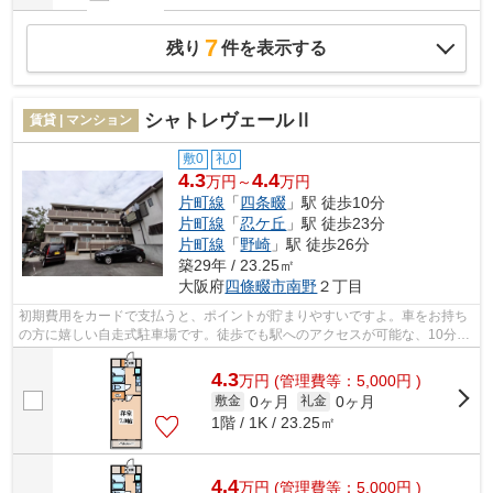
7
残り
件を表示する
シャトレヴェールⅡ
賃貸 | マンション
敷0
礼0
4.3
4.4
万円～
万円
片町線
「
四条畷
」駅 徒歩10分
片町線
「
忍ケ丘
」駅 徒歩23分
片町線
「
野崎
」駅 徒歩26分
築29年 / 23.25㎡
大阪府
四條畷市
南野
２丁目
初期費用をカードで支払うと、ポイントが貯まりやすいですよ。車をお持ち
の方に嬉しい自走式駐車場です。徒歩でも駅へのアクセスが可能な、10分に
立地する物件です。マンションタイプ...
4.3
万
円
(管理費等：5,000円 )
0ヶ月
0ヶ月
敷金
礼金
1階 / 1K / 23.25㎡
4.4
万
円
(管理費等：5,000円 )