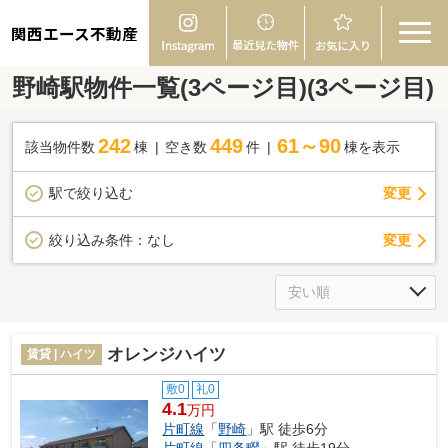
関西エース不動産
野崎駅物件一覧(3ページ目)(3ページ目)
242
449
61～90
該当物件数
棟
空き数
件
棟を表示
駅で絞り込む
変更
変更
絞り込み条件：
なし
オレンジハイツ
賃貸 | ハイツ
敷0
礼0
4.1
万円
片町線
「
野崎
」駅 徒歩6分
片町線
「
四条畷
」駅 徒歩19分