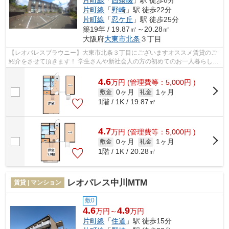
片町線
「
野崎
」駅 徒歩22分
片町線
「
忍ケ丘
」駅 徒歩25分
築19年 / 19.87㎡～20.28㎡
大阪府
大東市
北条
３丁目
【レオパレスブラウニー】大東市北条３丁目にございますオススメ賃貸のご
紹介をさせて頂きます！ 学生さんや新社会人の方の初めてのお一人暮らしに
もオススメ！2006年築で外観も内装...
4.6
万
円
(管理費等：5,000円 )
0ヶ月
1ヶ月
敷金
礼金
1階 / 1K / 19.87㎡
4.7
万
円
(管理費等：5,000円 )
0ヶ月
1ヶ月
敷金
礼金
1階 / 1K / 20.28㎡
レオパレス中川MTM
賃貸 | マンション
敷0
4.6
4.9
万円～
万円
片町線
「
住道
」駅 徒歩15分