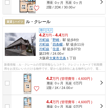
0ヶ月
0ヶ月
敷金
礼金
2階 / 2DK / 30.00㎡
ル・クレール
賃貸 | ハイツ
敷0
礼0
4.2
4.4
万円～
万円
片町線
「
野崎
」駅 徒歩8分
片町線
「
四条畷
」駅 徒歩11分
片町線
「
住道
」駅 徒歩37分
築23年 / 24.00㎡
大阪府
大東市
北条
１丁目
新着情報：ル・クレールの空室情報ならコチラ。クレジットカードで初期費
用をお支払いいただける物件です。駅から徒歩8分にある物件なので、電車
利用が多い方にオススメです。最上階の...
4.2
万
円
(管理費等：4,600円 )
0ヶ月
0万円
敷金
礼金
1階 / 1K / 24.00㎡
4.4
万
円
(管理費等：4,600円 )
0ヶ月
0万円
敷金
礼金