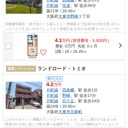
片町線
「
住道
」駅 徒歩36分
築21年 / 26.49㎡
大阪府
大東市
野崎
２丁目
四條畷学園生・産大生の一人暮らしに！野崎駅まで徒歩6分の好立地【オレ
ンジハイツ】はいかがでしょうか？収納がある1Kのお部屋でバルコニー付
き！室内洗濯機置き場がございますので、...
4.1
万
円
(管理費等：5,500円 )
0万円
0ヶ月
敷金
礼金
1階 / 1K / 26.49㎡
ランドロード・トミオ
賃貸 | マンション
敷0
礼0
4.2
万円
片町線
「
四条畷
」駅 徒歩1分
片町線
「
野崎
」駅 徒歩17分
片町線
「
忍ケ丘
」駅 徒歩24分
築24年 / 20.80㎡
大阪府
大東市
北新町
こだわりポイント満載のランドロード・トミオ。近くに駅が2つあるため、
用途や行き先に応じて駅を選べる物件です。こちらの物件はマンションで