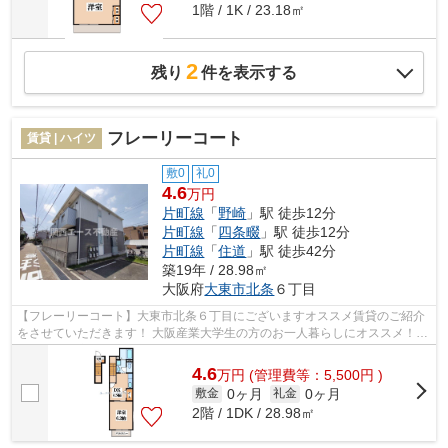
1階 / 1K / 23.18㎡
2
残り
件を表示する
フレーリーコート
賃貸 | ハイツ
敷0
礼0
4.6
万円
片町線
「
野崎
」駅 徒歩12分
片町線
「
四条畷
」駅 徒歩12分
片町線
「
住道
」駅 徒歩42分
築19年 / 28.98㎡
大阪府
大東市
北条
６丁目
【フレーリーコート】大東市北条６丁目にございますオススメ賃貸のご紹介
をさせていただきます！ 大阪産業大学生の方のお一人暮らしにオススメ！旧
外環状線に立地ですので学校までま...
4.6
万
円
(管理費等：5,500円 )
0ヶ月
0ヶ月
敷金
礼金
2階 / 1DK / 28.98㎡