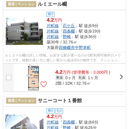
ルミエール畷
賃貸 | マンション
敷0
4.2
万円
片町線
「
忍ケ丘
」駅 徒歩9分
片町線
「
四条畷
」駅 徒歩19分
片町線
「
野崎
」駅 徒歩36分
築30年 / 32.76㎡
大阪府
四條畷市
中野本町
ルミエール畷の詳しい情報。お好きな駅が選べるのが2駅利用可物件のメリ
ットです。移動の多い方に嬉しい駅から徒歩9分の物件です。マンションタ
イプの物件でセキュリティ面も充実して...
4.2
万
円
(管理費等：3,000円 )
0ヶ月
1ヶ月
敷金
礼金
2階 / 1DK / 32.76㎡
サニーコート１番館
賃貸 | マンション
敷0
礼0
4.2
万円
片町線
「
四条畷
」駅 徒歩6分
片町線
「
野崎
」駅 徒歩25分