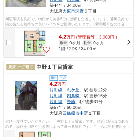
築44年 / 34.00㎡
大阪府
大東市
深野
５丁目
周辺環境も良好で、物件から徒歩5分には駅も立地しています。通風良好で
陽の当たる気持ちの良いハイツをご提供いたします。2駅利用可なので交通
の利便性が格段に良くなるのが魅力です...
4.2
万
円
(管理費等：3,000円 )
0ヶ月
0ヶ月
敷金
礼金
1階 / 2DK / 34.00㎡
中野１丁目貸家
賃貸 | 一戸建て
敷0
礼0
4.2
万円
片町線
「
忍ケ丘
」駅 徒歩12分
片町線
「
四条畷
」駅 徒歩16分
片町線
「
野崎
」駅 徒歩31分
築57年 / 60.00㎡
大阪府
四條畷市
中野
１丁目
ぜひ一度見ていただきたい、「中野１丁目貸家」です。付近に駅が2つある
ので、経路を用途や行き先によって選べる物件です。こちらは初期費用をカ
ードでお支払いいただける一戸建てです...