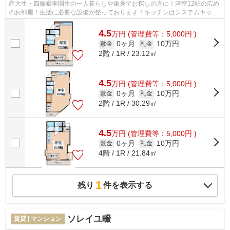
産大生・四條畷学園生の一人暮らしや単身でお探しの方に！洋室12帖の広め
のお部屋！生活に必要な設備が整っております！キッチンはシステムキッチ
ンで2口コンロだからお料理も楽々！も...
4.5
万
円
(管理費等：5,000円 )
0ヶ月
10万円
敷金
礼金
2階 / 1R / 23.12㎡
4.5
万
円
(管理費等：5,000円 )
0ヶ月
10万円
敷金
礼金
2階 / 1R / 30.29㎡
4.5
万
円
(管理費等：5,000円 )
0ヶ月
10万円
敷金
礼金
4階 / 1R / 21.84㎡
1
残り
件を表示する
ソレイユ畷
賃貸 | マンション