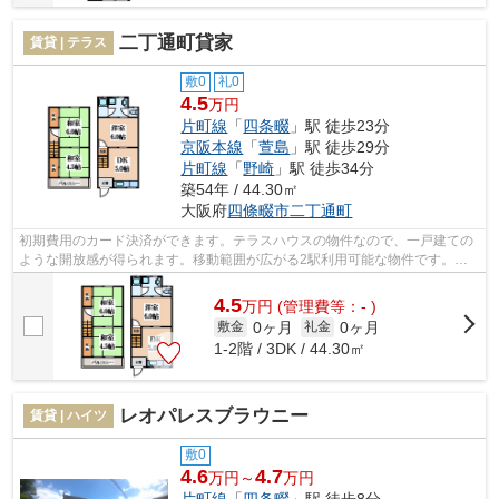
二丁通町貸家
賃貸 | テラス
敷0
礼0
4.5
万円
片町線
「
四条畷
」駅 徒歩23分
京阪本線
「
萱島
」駅 徒歩29分
片町線
「
野崎
」駅 徒歩34分
築54年 / 44.30㎡
大阪府
四條畷市
二丁通町
初期費用のカード決済ができます。テラスハウスの物件なので、一戸建ての
ような開放感が得られます。移動範囲が広がる2駅利用可能な物件です。四
條畷市で知名度のある片町線四条畷駅周...
4.5
万
円
(管理費等：- )
0ヶ月
0ヶ月
敷金
礼金
1-2階 / 3DK / 44.30㎡
レオパレスブラウニー
賃貸 | ハイツ
敷0
4.6
4.7
万円～
万円
片町線
「
四条畷
」駅 徒歩8分