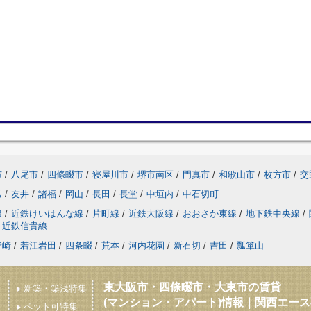
市
/
八尾市
/
四條畷市
/
寝屋川市
/
堺市南区
/
門真市
/
和歌山市
/
枚方市
/
交
条
/
友井
/
諸福
/
岡山
/
長田
/
長堂
/
中垣内
/
中石切町
線
/
近鉄けいはんな線
/
片町線
/
近鉄大阪線
/
おおさか東線
/
地下鉄中央線
/
近鉄信貴線
野崎
/
若江岩田
/
四条畷
/
荒本
/
河内花園
/
新石切
/
吉田
/
瓢箪山
東大阪市・四條畷市・大東市の賃貸
新築・築浅特集
(マンション・アパート)情報｜関西エー
ペット可特集