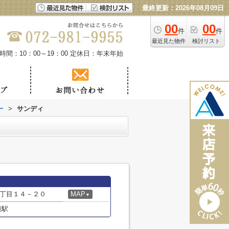
最終更新：2026年08月09日
00
00
件
件
最近見た物件
検討リスト
時間：10：00～19：00
定休日：年末年始
ー
>
サンディ
丁目１４－２０
MAP
▼
殿駅