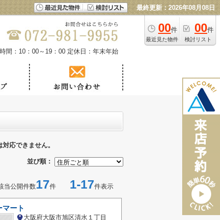
最終更新：2026年08月08日
00
00
件
件
最近見た物件
検討リスト
時間：10：00～19：00
定休日：年末年始
は対応できません。
並び順：
17
1-17
該当公開件数
件
件表示
ーマート
大阪府大阪市旭区清水１丁目