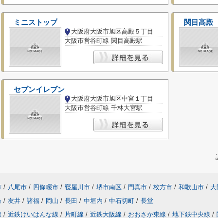
ミニストップ
関目高殿
大阪府大阪市旭区高殿５丁目
大阪市営谷町線 関目高殿駅
セブンイレブン
大阪府大阪市旭区中宮１丁目
大阪市営谷町線 千林大宮駅
市
/
八尾市
/
四條畷市
/
寝屋川市
/
堺市南区
/
門真市
/
枚方市
/
和歌山市
/
大
条
/
友井
/
諸福
/
岡山
/
長田
/
中垣内
/
中石切町
/
長堂
線
/
近鉄けいはんな線
/
片町線
/
近鉄大阪線
/
おおさか東線
/
地下鉄中央線
/