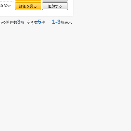
40.32㎡
詳細を見る
追加する
3
5
1-3
当公開件数
棟 空き数
件
棟表示