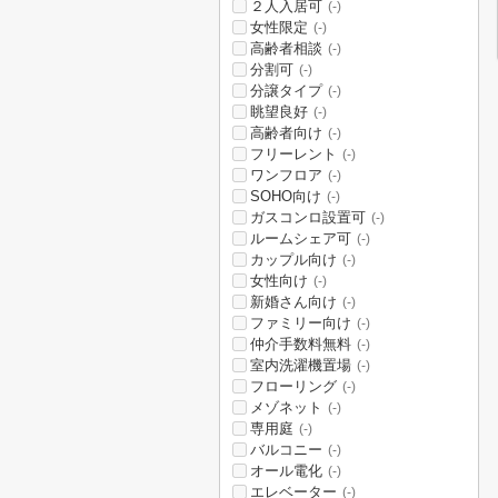
２人入居可
(-)
女性限定
(-)
高齢者相談
(-)
分割可
(-)
分譲タイプ
(-)
眺望良好
(-)
高齢者向け
(-)
フリーレント
(-)
ワンフロア
(-)
SOHO向け
(-)
ガスコンロ設置可
(-)
ルームシェア可
(-)
カップル向け
(-)
女性向け
(-)
新婚さん向け
(-)
ファミリー向け
(-)
仲介手数料無料
(-)
室内洗濯機置場
(-)
フローリング
(-)
メゾネット
(-)
専用庭
(-)
バルコニー
(-)
オール電化
(-)
エレベーター
(-)