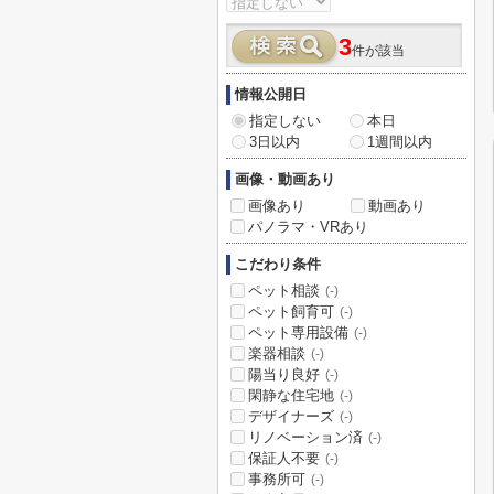
3
件が該当
情報公開日
指定しない
本日
3日以内
1週間以内
画像・動画あり
画像あり
動画あり
パノラマ・VRあり
こだわり条件
ペット相談
(-)
ペット飼育可
(-)
ペット専用設備
(-)
楽器相談
(-)
陽当り良好
(-)
閑静な住宅地
(-)
デザイナーズ
(-)
リノベーション済
(-)
保証人不要
(-)
事務所可
(-)