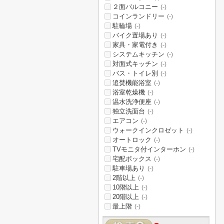
２面バルコニー
(-)
コインランドリー
(-)
駐輪場
(-)
バイク置場あり
(-)
家具・家電付き
(-)
システムキッチン
(-)
対面式キッチン
(-)
バス・トイレ別
(-)
追焚機能浴室
(-)
浴室乾燥機
(-)
温水洗浄便座
(-)
独立洗面台
(-)
エアコン
(-)
ウォークインクロゼット
(-)
オートロック
(-)
TVモニタ付インターホン
(-)
宅配ボックス
(-)
駐車場あり
(-)
2階以上
(-)
10階以上
(-)
20階以上
(-)
最上階
(-)