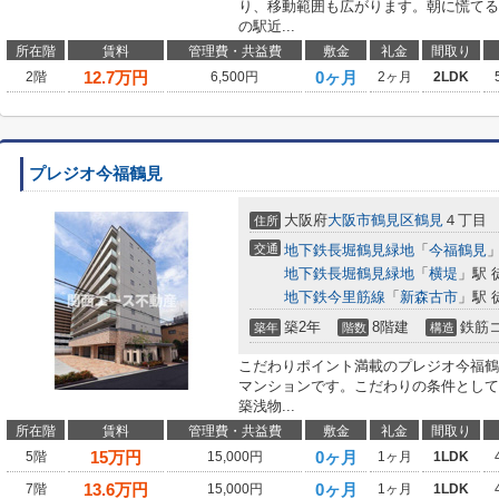
り、移動範囲も広がります。朝に慌てる
の駅近...
所在階
賃料
管理費・共益費
敷金
礼金
間取り
12.7
万円
0ヶ月
2階
6,500円
2ヶ月
2LDK
プレジオ今福鶴見
大阪府
大阪市鶴見区
鶴見
４丁目
住所
交通
地下鉄長堀鶴見緑地
「
今福鶴見
」
地下鉄長堀鶴見緑地
「
横堤
」駅 
地下鉄今里筋線
「
新森古市
」駅 
築2年
8階建
鉄筋
築年
階数
構造
こだわりポイント満載のプレジオ今福鶴
マンションです。こだわりの条件として
築浅物...
所在階
賃料
管理費・共益費
敷金
礼金
間取り
15
万円
0ヶ月
5階
15,000円
1ヶ月
1LDK
13.6
万円
0ヶ月
7階
15,000円
1ヶ月
1LDK