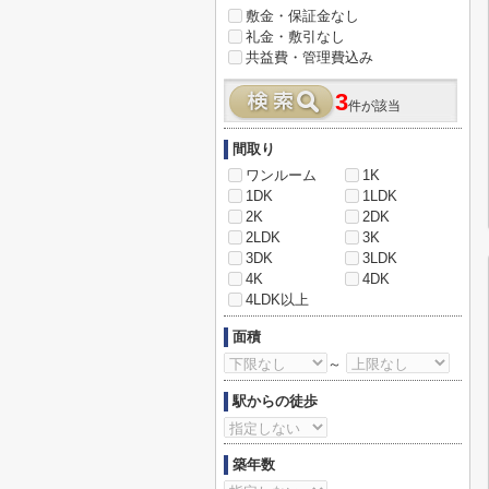
敷金・保証金なし
礼金・敷引なし
共益費・管理費込み
3
件が該当
間取り
ワンルーム
1K
1DK
1LDK
2K
2DK
2LDK
3K
3DK
3LDK
4K
4DK
4LDK以上
面積
～
駅からの徒歩
築年数