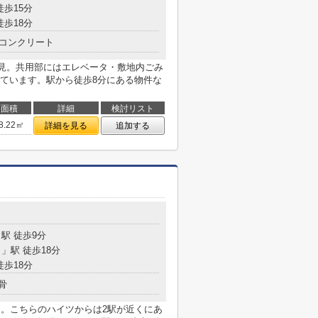
徒歩15分
徒歩18分
コンクリート
E鶴見。共用部にはエレベータ・敷地内ごみ
ています。駅から徒歩8分にある物件な
面積
詳細
検討リスト
8.22㎡
詳細を見る
追加する
駅 徒歩9分
目
」駅 徒歩18分
徒歩18分
骨
シ。こちらのハイツからは2駅が近くにあ