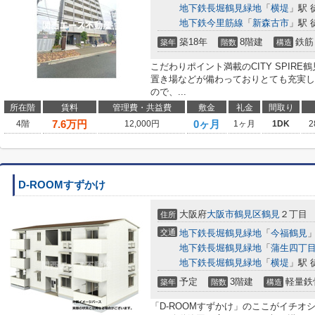
地下鉄長堀鶴見緑地
「
横堤
」駅 
地下鉄今里筋線
「
新森古市
」駅 
築18年
8階建
鉄筋
築年
階数
構造
こだわりポイント満載のCITY SPIR
置き場などが備わっておりとても充実し
ので、...
所在階
賃料
管理費・共益費
敷金
礼金
間取り
7.6
万円
0ヶ月
4階
12,000円
1ヶ月
1DK
2
D-ROOMすずかけ
大阪府
大阪市鶴見区
鶴見
２丁目
住所
交通
地下鉄長堀鶴見緑地
「
今福鶴見
」
地下鉄長堀鶴見緑地
「
蒲生四丁
地下鉄長堀鶴見緑地
「
横堤
」駅 
予定
3階建
軽量鉄
築年
階数
構造
「D-ROOMすずかけ」のここがイチオ