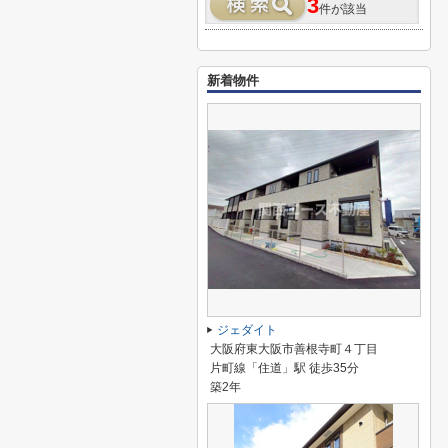
3
件が該当
新着物件
ジェダイト
大阪府東大阪市善根寺町４丁目
片町線「住道」駅 徒歩35分
築2年