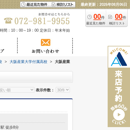
最終更新：2026年08月06日
00
00
件
件
最近見た物件
検討リスト
時間：10：00～19：00
定休日：年末年始
校
>
大阪産業大学付属高校
>
大阪産業
表示件数：
駅 徒歩8分