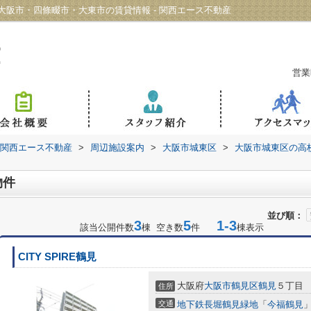
阪市・四條畷市・大東市の賃貸情報 - 関西エース不動産
営業
 関西エース不動産
>
周辺施設案内
>
大阪市城東区
>
大阪市城東区の高
物件
並び順：
3
5
1-3
該当公開件数
棟 空き数
件
棟表示
CITY SPIRE鶴見
大阪府
大阪市鶴見区
鶴見
５丁目
住所
交通
地下鉄長堀鶴見緑地
「
今福鶴見
」