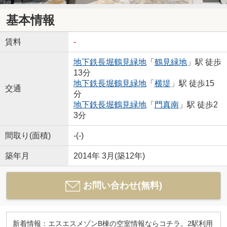
基本情報
賃料
-
地下鉄長堀鶴見緑地
「
鶴見緑地
」駅 徒歩
13分
地下鉄長堀鶴見緑地
「
横堤
」駅 徒歩15
交通
分
地下鉄長堀鶴見緑地
「
門真南
」駅 徒歩2
3分
間取り(面積)
-(-)
築年月
2014年 3月(築12年)
お問い合わせ(無料)
新着情報：エスエスメゾンB棟の空室情報ならコチラ。2駅利用