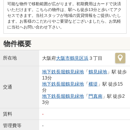
可能な物件で移動範囲が広がります。初期費用はカードで決済
いただけます。こちらの物件は、駅へも徒歩13分と歩いてアク
セスできます。当社スタッフが地域の賃貸情報をご提供いたし
ます。お客様のこだわりやご要望などございましたら、お気軽
に当社へお問い合わせ下さい。
物件概要
所在地
大阪府
大阪市鶴見区
浜
３丁目
地下鉄長堀鶴見緑地
「
鶴見緑地
」駅 徒歩
13分
地下鉄長堀鶴見緑地
「
横堤
」駅 徒歩15
交通
分
地下鉄長堀鶴見緑地
「
門真南
」駅 徒歩2
3分
賃料
-
管理費等
-