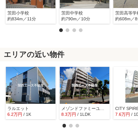
茨田小学校
茨田中学校
茨田高等学
約834m／11分
約790m／10分
約608m／
エリアの近い物件
ラルエット
メゾンドファミーユ鶴見緑地公園
CITY SPI
6.2
万
円
/ 1K
8.3
万
円
/ 1LDK
7.6
万
円
/ 1