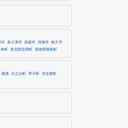
田市
泉大津市
高槻市
貝塚市
枚方市
島本町
泉北郡忠岡町
泉南郡熊取町
堀溝
日之出町
早子町
河北東町