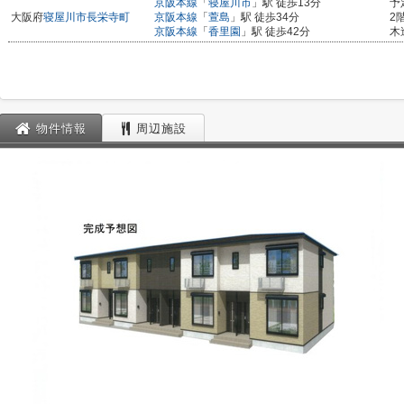
京阪本線
「
寝屋川市
」駅 徒歩13分
予
大阪府
寝屋川市
長栄寺町
京阪本線
「
萱島
」駅 徒歩34分
2
京阪本線
「
香里園
」駅 徒歩42分
木
物件情報
周辺施設