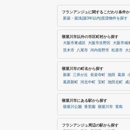
フランアンジュに関するこだわり条件か
新築・築浅(築3年以内)賃貸物件を探す
寝屋川市以外の市区町村から探す
大阪市東成区
大阪市生野区
大阪市城
茨木市
八尾市
河内長野市
松原市
大
寝屋川市の町名から探す
新家
三井が丘
長栄寺町
池田
葛原
葛原新町
河北中町
宝町
池田北町
成
寝屋川市にある駅から探す
寝屋川公園
香里園
寝屋川市
萱島
フランアンジュ周辺の駅から探す