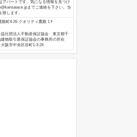
はアパートです。気になる情報を見つけ
o@kansaiace.jpまでご連絡を下さい。当
を致します。
殿町4-26 クオリティ鷹殿 1Ｆ
号
公益社団法人不動産保証協会 東京都千
地建物取引業保証協会の事務所の所在
阪市中央区谷町1-3-26