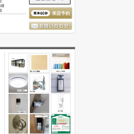
定
階建
造