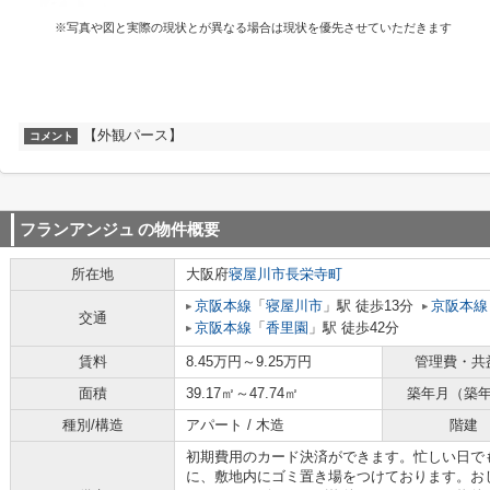
※写真や図と実際の現状とが異なる場合は現状を優先させていただきます
【外観パース】
コメント
フランアンジュ
の物件概要
所在地
大阪府
寝屋川市
長栄寺町
京阪本線
「
寝屋川市
」駅 徒歩13分
京阪本線
交通
京阪本線
「
香里園
」駅 徒歩42分
賃料
8.45万円～9.25万円
管理費・共
面積
39.17㎡～47.74㎡
築年月（築
種別/構造
アパート / 木造
階建
初期費用のカード決済ができます。忙しい日で
に、敷地内にゴミ置き場をつけております。お