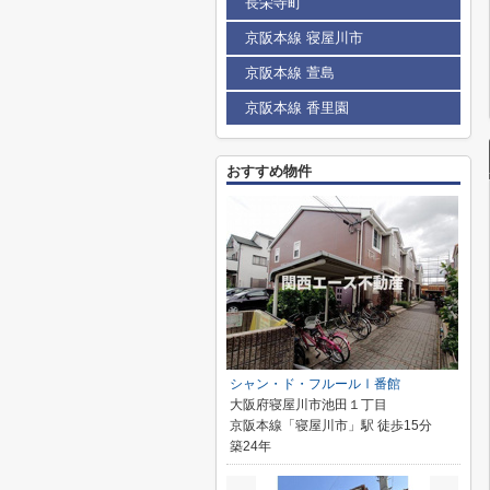
長栄寺町
京阪本線 寝屋川市
京阪本線 萱島
京阪本線 香里園
おすすめ物件
シャン・ド・フルールⅠ番館
大阪府寝屋川市池田１丁目
京阪本線「寝屋川市」駅 徒歩15分
築24年