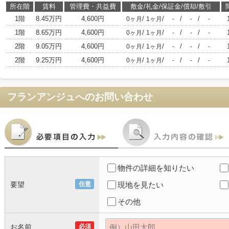
所在階
賃料
管理費・共益費
敷金/礼金/保証金/償却/敷引
1階
8.45万円
4,600円
/
/
/
/
0ヶ月
1ヶ月
-
-
-
1階
8.65万円
4,600円
/
/
/
/
0ヶ月
1ヶ月
-
-
-
2階
9.05万円
4,600円
/
/
/
/
0ヶ月
1ヶ月
-
-
-
2階
9.25万円
4,600円
/
/
/
/
0ヶ月
1ヶ月
-
-
-
フランアンジュ
へのお問い合わせ
物件の詳細を知りたい
要望
任意
現地を見たい
その他
お名前
必須