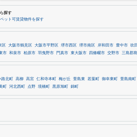
ら探す
ペット可賃貸物件を探す
東区
大阪市鶴見区
大阪市平野区
堺市西区
堺市南区
岸和田市
豊中市
吹
東市
和泉市
柏原市
羽曳野市
門真市
東大阪市
四條畷市
交野市
三島郡
小路北町
高柳
高宮
仁和寺本町
梅が丘
萱島東
若葉町
御幸東町
萱島南町
美町
河北西町
点野
境橋町
黒原旭町
錦町