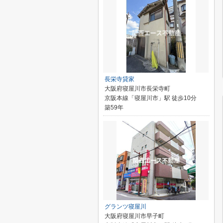
長栄寺貸家
大阪府寝屋川市長栄寺町
京阪本線「寝屋川市」駅 徒歩10分
築59年
グランツ寝屋川
大阪府寝屋川市早子町