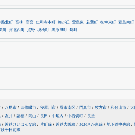
小路北町
高柳
高宮
仁和寺本町
梅が丘
萱島東
若葉町
御幸東町
萱島南町
美町
河北西町
点野
境橋町
黒原旭町
錦町
市
/
八尾市
/
四條畷市
/
寝屋川市
/
堺市南区
/
門真市
/
枚方市
/
和歌山市
/
大
条
/
友井
/
諸福
/
岡山
/
長田
/
中垣内
/
中石切町
/
長堂
線
/
近鉄けいはんな線
/
片町線
/
近鉄大阪線
/
おおさか東線
/
地下鉄中央線
/
下鉄千日前線