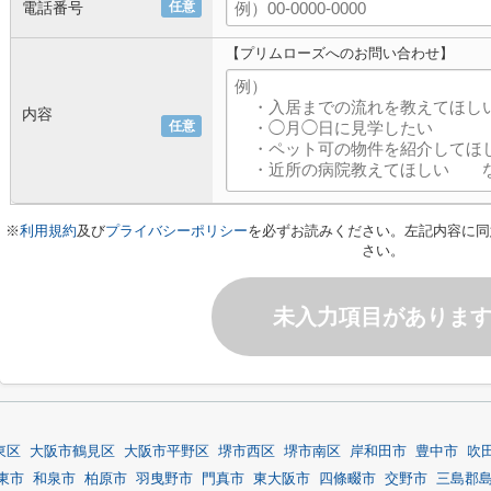
電話番号
任意
【プリムローズへのお問い合わせ】
内容
任意
※
利用規約
及び
プライバシーポリシー
を必ずお読みください。左記内容に同
さい。
未入力項目がありま
東区
大阪市鶴見区
大阪市平野区
堺市西区
堺市南区
岸和田市
豊中市
吹
東市
和泉市
柏原市
羽曳野市
門真市
東大阪市
四條畷市
交野市
三島郡