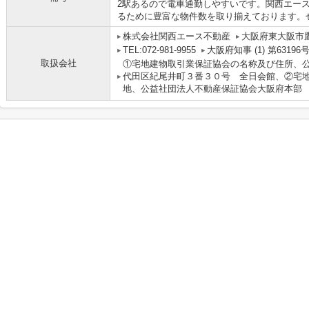
2駅あるので電車通勤しやすいです。関西エー
るために豊富な物件数を取り揃えております。
株式会社関西エース不動産
大阪府東大阪市鷹
TEL:072-981-9955
大阪府知事 (1) 第63196
取扱会社
①宅地建物取引業保証協会の名称及び住所、
代田区紀尾井町３番３０号 全日会館、②宅
地、公益社団法人不動産保証協会大阪府本部 大