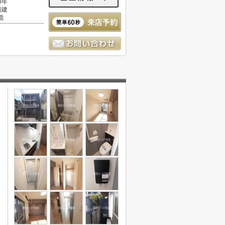
3年
階建
造