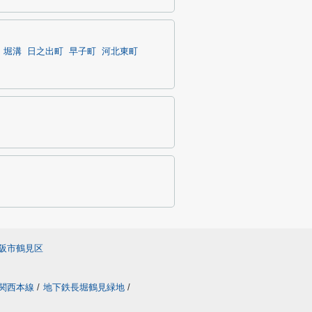
堀溝
日之出町
早子町
河北東町
阪市鶴見区
関西本線
/
地下鉄長堀鶴見緑地
/