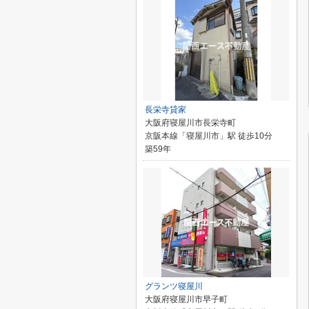
長栄寺貸家
大阪府寝屋川市長栄寺町
京阪本線「寝屋川市」駅 徒歩10分
築59年
グランツ寝屋川
大阪府寝屋川市早子町