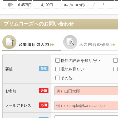
1階
6.45万円
4,100円
/
/
/
/
0ヶ月
10万円
-
-
-
プリムローズ
へのお問い合わせ
物件の詳細を知りたい
要望
任意
現地を見たい
その他
お名前
必須
メールアドレス
必須