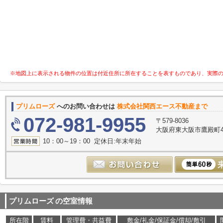
※地図上に表示される物件の位置は付近住所に所在することを表すものであり、実際
プリムローズ
へのお問い合わせは
株式会社関西エース不動産まで
072-981-9955
〒579-8036
大阪府東大阪市鷹殿町4-
10：00～19：00 定休日:年末年始
プリムローズ
の空室情報
所在階
賃料
管理費・共益費
敷金/礼金/保証金/償却/敷引