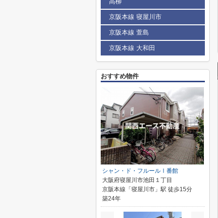
高柳
京阪本線 寝屋川市
京阪本線 萱島
京阪本線 大和田
おすすめ物件
シャン・ド・フルールⅠ番館
大阪府寝屋川市池田１丁目
京阪本線「寝屋川市」駅 徒歩15分
築24年