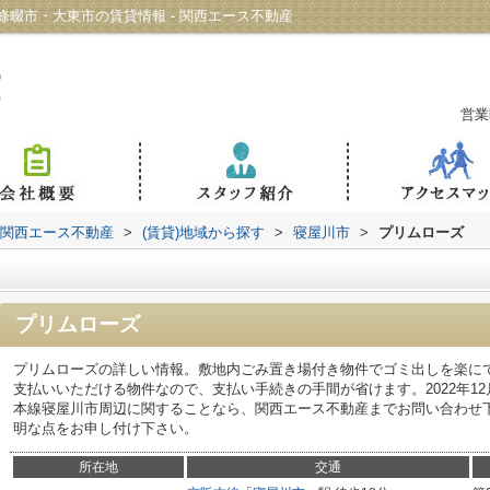
畷市・大東市の賃貸情報 - 関西エース不動産
営業
 関西エース不動産
>
(賃貸)地域から探す
>
寝屋川市
>
プリムローズ
プリムローズ
プリムローズの詳しい情報。敷地内ごみ置き場付き物件でゴミ出しを楽に
支払いいただける物件なので、支払い手続きの手間が省けます。2022年1
本線寝屋川市周辺に関することなら、関西エース不動産までお問い合わせ下さい。
明な点をお申し付け下さい。
所在地
交通