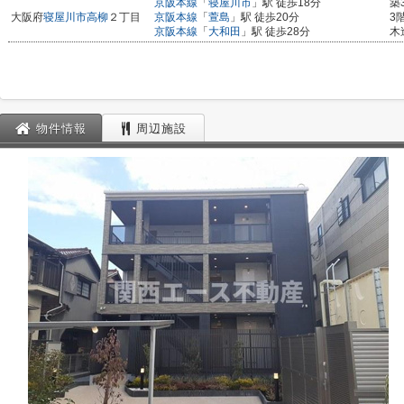
京阪本線
「
寝屋川市
」駅 徒歩18分
築
大阪府
寝屋川市
高柳
２丁目
京阪本線
「
萱島
」駅 徒歩20分
3
京阪本線
「
大和田
」駅 徒歩28分
木
物件情報
周辺施設