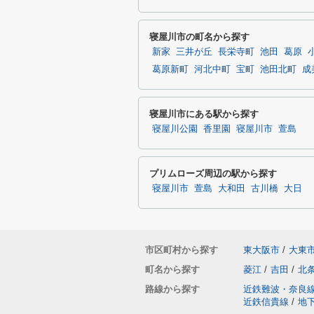
寝屋川市の町名から探す
新家
三井が丘
長栄寺町
池田
葛原
葛原新町
河北中町
宝町
池田北町
成
寝屋川市にある駅から探す
寝屋川公園
香里園
寝屋川市
萱島
プリムローズ周辺の駅から探す
寝屋川市
萱島
大和田
古川橋
大日
市区町村から探す
東大阪市
/
大東
町名から探す
菱江
/
吉田
/
北
路線から探す
近鉄難波・奈良
近鉄信貴線
/
地