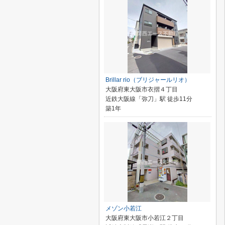
Brillar rio（ブリジャールリオ）
大阪府東大阪市衣摺４丁目
近鉄大阪線「弥刀」駅 徒歩11分
築1年
メゾン小若江
大阪府東大阪市小若江２丁目