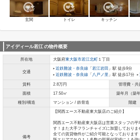
玄関
トイレ
キッチン
アイディール若江
の物件概要
所在地
大阪府
東大阪市
若江北町
１丁目
近鉄難波・奈良線
「
若江岩田
」駅 徒歩9分
交通
近鉄難波・奈良線
「
八戸ノ里
」駅 徒歩17分
賃料
2.8万円
管理費・共
面積
17.50㎡
築年月（築
種別/構造
マンション / 鉄骨造
階建
【関西エース不動産東大阪店のご紹介】
関西エース不動産東大阪店は営業スタッフの平
す！また大手フランチャイズに加盟しておりま
全ての賃貸物件がご紹介可能となっております
備考
阪エリアでＮＯ１！多数の部屋付実績による強