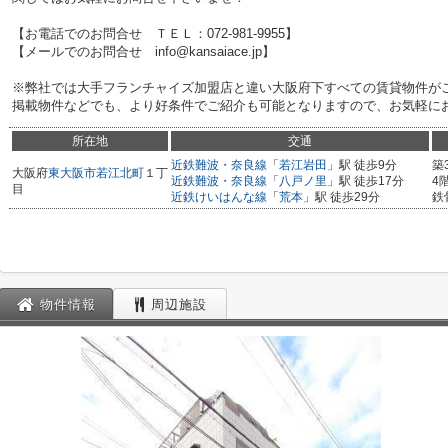
【お電話でのお問合せ ＴＥＬ：072-981-9955】
【メールでのお問合せ info@kansaiace.jp】
※弊社では大手フランチャイズ加盟店と違い大阪府下すべての賃貸物件が
掲載物件などでも、より好条件でご紹介も可能となりますので、お気軽に
所在地
交通
近鉄難波・奈良線
「
若江岩田
」駅 徒歩9分
築
大阪府
東大阪市
若江北町
１丁
近鉄難波・奈良線
「
八戸ノ里
」駅 徒歩17分
4
目
近鉄けいはんな線
「
荒本
」駅 徒歩29分
鉄
物件情報
周辺施設