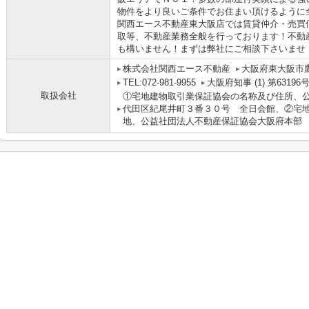
物件をより良いご条件でお住まい頂けるように
関西エース不動産東大阪店では賃貸仲介・売買
取等、不動産業務全般を行っております！不動
も構いません！まずは弊社にご相談下さいませ
株式会社関西エース不動産
大阪府東大阪市鷹
TEL:072-981-9955
大阪府知事 (1) 第63196
取扱会社
①宅地建物取引業保証協会の名称及び住所、
代田区紀尾井町３番３０号 全日会館、②宅
地、公益社団法人不動産保証協会大阪府本部 大