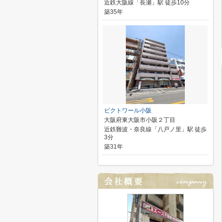
近鉄大阪線「長瀬」駅 徒歩10分
築35年
ビクトワール小阪
大阪府東大阪市小阪２丁目
近鉄難波・奈良線「八戸ノ里」駅 徒歩
3分
築31年