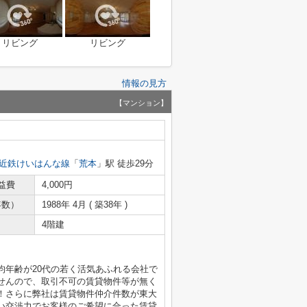
リビング
リビング
情報の見方
【マンション】
近鉄けいはんな線
「
荒本
」駅 徒歩29分
益費
4,000円
年数）
1988年 4月 ( 築38年 )
4階建
均年齢が20代の若く活気あふれる会社で
せんので、取引不可の賃貸物件等が無く
！さらに弊社は賃貸物件仲介件数が東大
い交渉力でお客様のご希望に合った賃貸