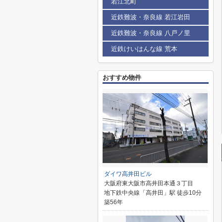
若江北町
近鉄難波・奈良線 若江岩田
近鉄難波・奈良線 八戸ノ里
近鉄けいはんな線 荒本
おすすめ物件
ダイワ高井田ビル
大阪府東大阪市高井田本通３丁目
地下鉄中央線「高井田」駅 徒歩10分
築56年