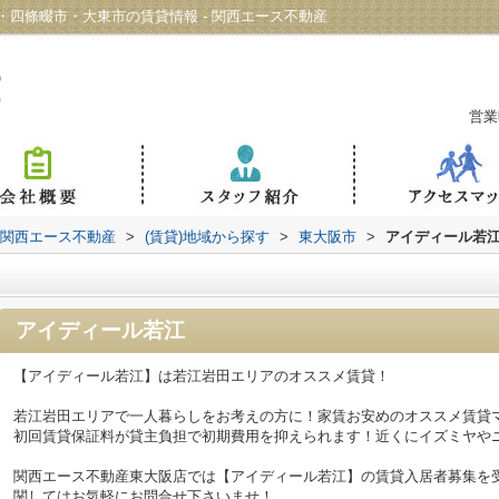
四條畷市・大東市の賃貸情報 - 関西エース不動産
営業
 関西エース不動産
>
(賃貸)地域から探す
>
東大阪市
>
アイディール若
アイディール若江
【アイディール若江】は若江岩田エリアのオススメ賃貸！
若江岩田エリアで一人暮らしをお考えの方に！家賃お安めのオススメ賃貸
初回賃貸保証料が貸主負担で初期費用を抑えられます！近くにイズミヤや
関西エース不動産東大阪店では【アイディール若江】の賃貸入居者募集を
関してはお気軽にお問合せ下さいませ！