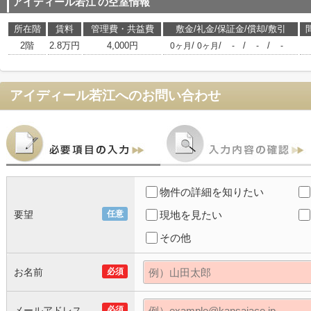
アイディール若江
の空室情報
所在階
賃料
管理費・共益費
敷金/礼金/保証金/償却/敷引
2階
2.8万円
4,000円
/
/
/
/
0ヶ月
0ヶ月
-
-
-
アイディール若江
へのお問い合わせ
物件の詳細を知りたい
要望
任意
現地を見たい
その他
お名前
必須
メールアドレス
必須