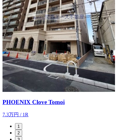
PHOENIX Clove Tomoi
7.3
万
円
/ 1R
1
2
3