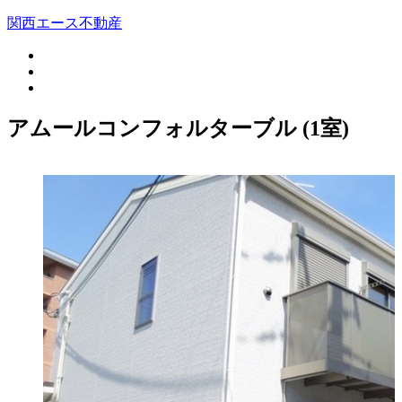
関西エース不動産
アムールコンフォルターブル (
1
室)