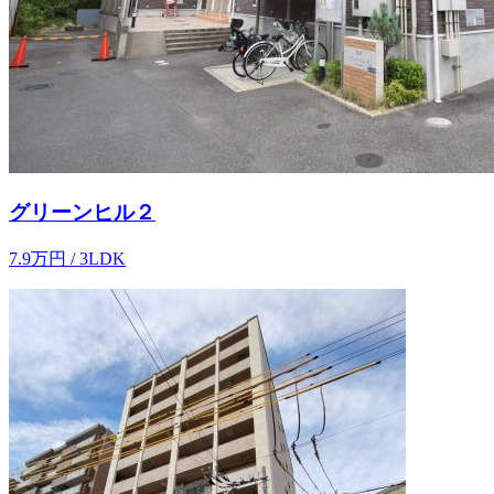
グリーンヒル２
7.9
万
円
/ 3LDK