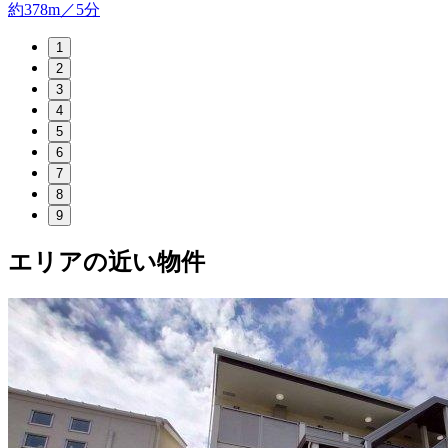
約378m／5分
1
2
3
4
5
6
7
8
9
エリアの近い物件