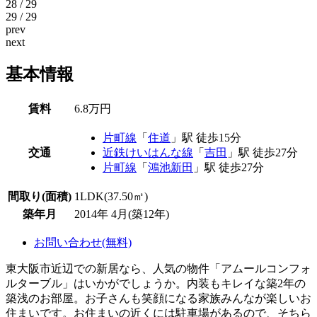
28 / 29
29 / 29
prev
next
基本情報
賃料
6.8万円
片町線
「
住道
」駅 徒歩15分
交通
近鉄けいはんな線
「
吉田
」駅 徒歩27分
片町線
「
鴻池新田
」駅 徒歩27分
間取り(面積)
1LDK(37.50㎡)
築年月
2014年 4月(築12年)
お問い合わせ(無料)
東大阪市近辺での新居なら、人気の物件「アムールコンフォ
ルターブル」はいかがでしょうか。内装もキレイな築2年の
築浅のお部屋。お子さんも笑顔になる家族みんなが楽しいお
住まいです。お住まいの近くには駐車場があるので、そちら