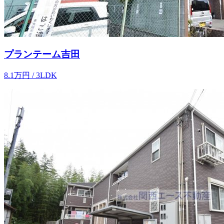
プランテーム吉田
8.1
万
円
/ 3LDK