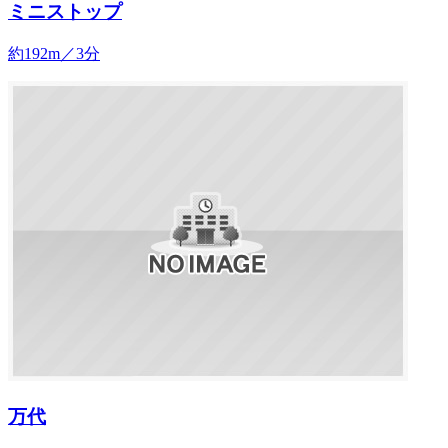
ミニストップ
約192m／3分
万代