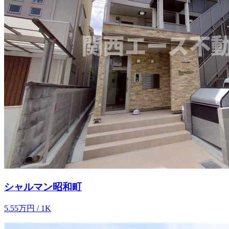
シャルマン昭和町
5.55
万
円
/ 1K