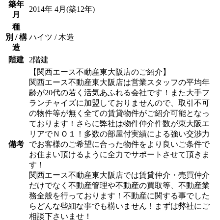
築年
2014年 4月(築12年)
月
種
別 / 構
ハイツ / 木造
造
階建
2階建
【関西エース不動産東大阪店のご紹介】
関西エース不動産東大阪店は営業スタッフの平均年
齢が20代の若く活気あふれる会社です！また大手フ
ランチャイズに加盟しておりませんので、取引不可
の物件等が無く全ての賃貸物件がご紹介可能となっ
ております！さらに弊社は物件仲介件数が東大阪エ
リアでＮＯ１！多数の部屋付実績による強い交渉力
備考
でお客様のご希望に合った物件をより良いご条件で
お住まい頂けるように全力でサポートさせて頂きま
す！
関西エース不動産東大阪店では賃貸仲介・売買仲介
だけでなく不動産管理や不動産の買取等、不動産業
務全般を行っております！不動産に関する事でした
らどんな些細な事でも構いません！まずは弊社にご
相談下さいませ！