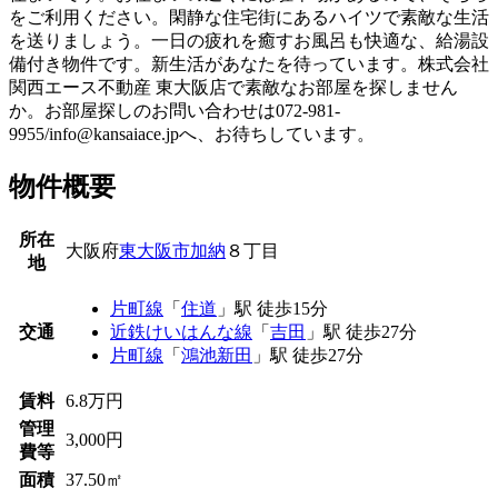
をご利用ください。閑静な住宅街にあるハイツで素敵な生活
を送りましょう。一日の疲れを癒すお風呂も快適な、給湯設
備付き物件です。新生活があなたを待っています。株式会社
関西エース不動産 東大阪店で素敵なお部屋を探しません
か。お部屋探しのお問い合わせは072-981-
9955/info@kansaiace.jpへ、お待ちしています。
物件概要
所在
大阪府
東大阪市
加納
８丁目
地
片町線
「
住道
」駅 徒歩15分
交通
近鉄けいはんな線
「
吉田
」駅 徒歩27分
片町線
「
鴻池新田
」駅 徒歩27分
賃料
6.8万円
管理
3,000円
費等
面積
37.50㎡