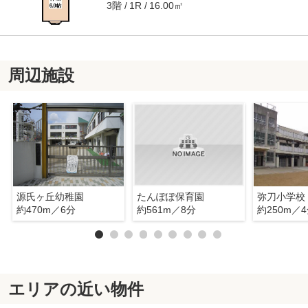
3階
16.00㎡
1R
周辺施設
源氏ヶ丘幼稚園
たんぽぽ保育園
弥刀小学校
約470m／6分
約561m／8分
約250m／
エリアの近い物件