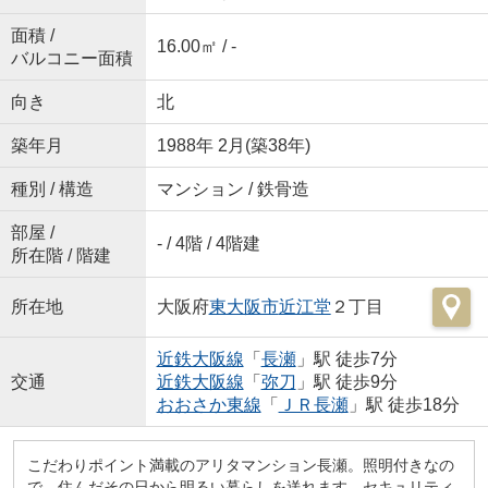
面積 /
16.00㎡ / -
バルコニー面積
向き
北
築年月
1988年 2月(築38年)
種別 / 構造
マンション / 鉄骨造
部屋 /
- / 4階 / 4階建
所在階 / 階建
所在地
大阪府
東大阪市
近江堂
２丁目
近鉄大阪線
「
長瀬
」駅 徒歩7分
交通
近鉄大阪線
「
弥刀
」駅 徒歩9分
おおさか東線
「
ＪＲ長瀬
」駅 徒歩18分
こだわりポイント満載のアリタマンション長瀬。照明付きなの
で、住んだその日から明るい暮らしを送れます。セキュリティ