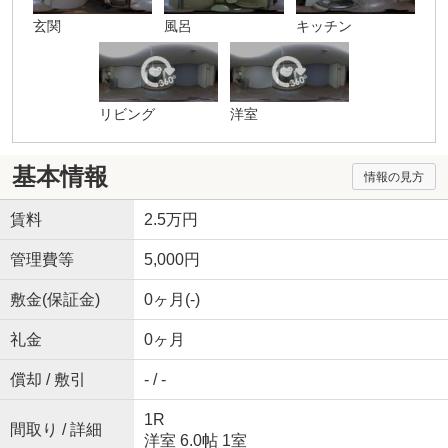
玄関
風呂
キッチン
リビング
洋室
基本情報
情報の見方
賃料
2.5万円
管理費等
5,000円
敷金(保証金)
0ヶ月(-)
礼金
0ヶ月
償却 / 敷引
- / -
1R
間取り / 詳細
洋室 6.0帖 1室