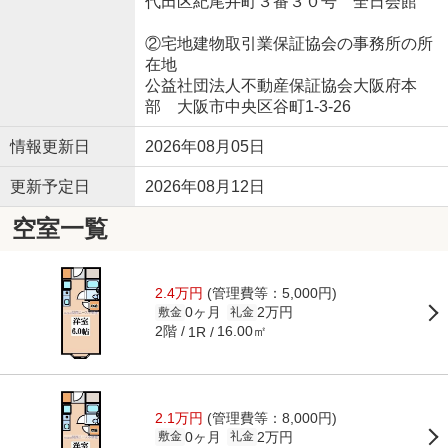
代田区紀尾井町３番３０号 全日会館
②宅地建物取引業保証協会の事務所の所
在地
公益社団法人不動産保証協会大阪府本
部 大阪市中央区谷町1-3-26
情報更新日
2026年08月05日
更新予定日
2026年08月12日
空室一覧
2.4万円
(管理費等：5,000円)
0ヶ月
2万円
敷金
礼金
2階
16.00㎡
1R
2.1万円
(管理費等：8,000円)
0ヶ月
2万円
敷金
礼金