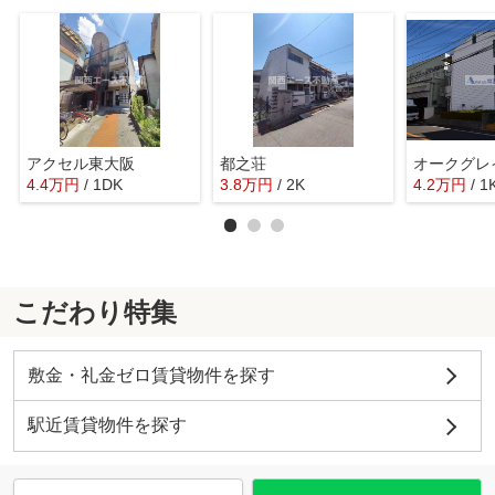
アクセル東大阪
都之荘
オークグレ
4.4
万
円
/ 1DK
3.8
万
円
/ 2K
4.2
万
円
/ 1
こだわり特集
敷金・礼金ゼロ賃貸物件を探す
駅近賃貸物件を探す