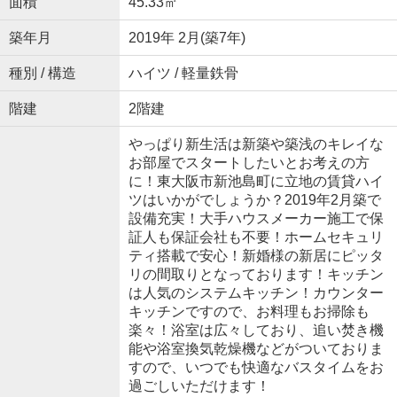
面積
45.33㎡
築年月
2019年 2月(築7年)
種別 / 構造
ハイツ / 軽量鉄骨
階建
2階建
やっぱり新生活は新築や築浅のキレイな
お部屋でスタートしたいとお考えの方
に！東大阪市新池島町に立地の賃貸ハイ
ツはいかがでしょうか？2019年2月築で
設備充実！大手ハウスメーカー施工で保
証人も保証会社も不要！ホームセキュリ
ティ搭載で安心！新婚様の新居にピッタ
リの間取りとなっております！キッチン
は人気のシステムキッチン！カウンター
キッチンですので、お料理もお掃除も
楽々！浴室は広々しており、追い焚き機
能や浴室換気乾燥機などがついておりま
すので、いつでも快適なバスタイムをお
過ごしいただけます！