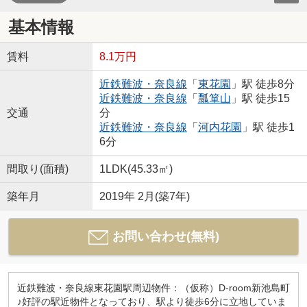
基本情報
賃料
8.1万円
近鉄難波・奈良線
「
東花園
」駅 徒歩8分
近鉄難波・奈良線
「
瓢箪山
」駅 徒歩15
交通
分
近鉄難波・奈良線
「
河内花園
」駅 徒歩1
6分
間取り(面積)
1LDK(45.33㎡)
築年月
2019年 2月(築7年)
お問い合わせ(無料)
近鉄難波・奈良線東花園駅周辺物件：（仮称）D-room新池島町
♪好評の駅近物件となっており、駅より徒歩6分に立地していま