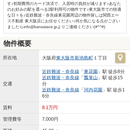
す♪初期費用のカード決済で、入居時の負担が減ります♪あなた
のお好みの駅を選べる2駅利用可の物件です♪東大阪市での快適
な日々を♪近鉄難波・奈良線東花園周辺の物件探しは関西エー
ス不動産 東大阪店にお任せください♪何か気になる点がござい
ましたらinfo@kansaiace.jpよりご連絡ください(#^^#)
物件概要
所在地
大阪府
東大阪市
新池島町
１丁目
近鉄難波・奈良線
「
東花園
」駅 徒歩8分
近鉄難波・奈良線
「
瓢箪山
」駅 徒歩15
交通
分
近鉄難波・奈良線
「
河内花園
」駅 徒歩1
6分
賃料
8.1万円
管理費等
7,000円