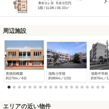
0ヶ月
0万円
敷金
礼金
1階
45.33㎡
1LDK
周辺施設
恵徳幼稚園
池島小学校
池島中学校
約270m／4分
約984m／13分
約976m／1
エリアの近い物件