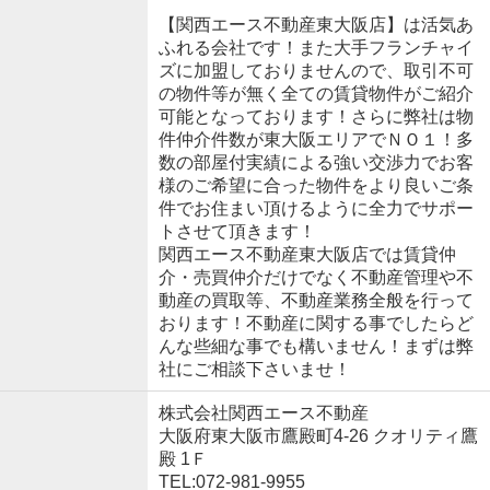
【関西エース不動産東大阪店】は活気あ
ふれる会社です！また大手フランチャイ
ズに加盟しておりませんので、取引不可
の物件等が無く全ての賃貸物件がご紹介
可能となっております！さらに弊社は物
件仲介件数が東大阪エリアでＮＯ１！多
数の部屋付実績による強い交渉力でお客
様のご希望に合った物件をより良いご条
件でお住まい頂けるように全力でサポー
トさせて頂きます！
関西エース不動産東大阪店では賃貸仲
介・売買仲介だけでなく不動産管理や不
動産の買取等、不動産業務全般を行って
おります！不動産に関する事でしたらど
んな些細な事でも構いません！まずは弊
社にご相談下さいませ！
株式会社関西エース不動産
大阪府東大阪市鷹殿町4-26 クオリティ鷹
殿 1Ｆ
TEL:072-981-9955