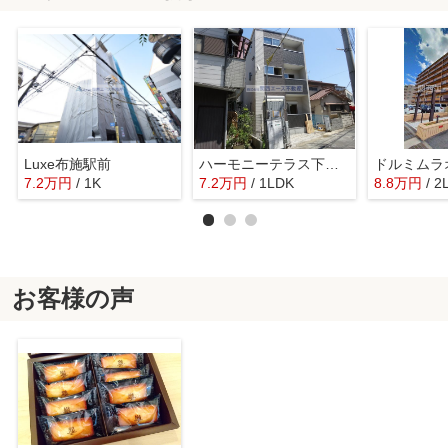
Luxe布施駅前
ハーモニーテラス下小阪
ドルミムラ
7.2
万
円
/ 1K
7.2
万
円
/ 1LDK
8.8
万
円
/ 2
お客様の声