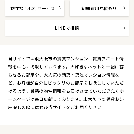
物件探し代行サービス
初期費用見積もり
玉出
約201m／3分
LINEで相談
当サイトでは東大阪市の賃貸マンション、賃貸アパート情
報を中心に掲載しております。大好きなペットと一緒に暮
らせるお部屋や、大人気の新築・築浅マンション情報な
ジャパン
約951m／12分
ど、お客様が自分にピッタリのお部屋をお探ししていただ
けるよう、最新の物件情報をお届けさせていただきたくホ
ームページは毎日更新しております。東大阪市の賃貸お部
屋探しの際にはぜひ当サイトをご利用ください。
コーナン
約1782m／23分