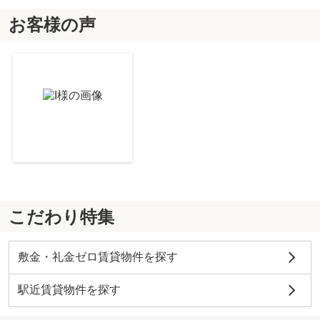
お客様の声
八戸ノ里文化Ⅱ
3.8
万
円
/ 2K
東大阪市朝鮮初級学校付属幼稚園
約292m／4分
ウイングハウス
3.8
万
円
/ 1K
育和会記念病院
約1252m／16分
こだわり特集
敷金・礼金ゼロ賃貸物件を探す
駅近賃貸物件を探す
アプリコット瓜生
7.15
万
円
/ 1LDK
郵便局