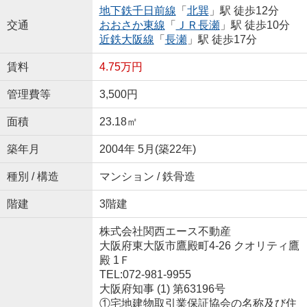
地下鉄千日前線
「
北巽
」駅 徒歩12分
交通
おおさか東線
「
ＪＲ長瀬
」駅 徒歩10分
近鉄大阪線
「
長瀬
」駅 徒歩17分
賃料
4.75万円
管理費等
3,500円
面積
23.18㎡
築年月
2004年 5月(築22年)
種別 / 構造
マンション / 鉄骨造
階建
3階建
株式会社関西エース不動産
大阪府東大阪市鷹殿町4-26 クオリティ鷹
殿 1Ｆ
TEL:072-981-9955
大阪府知事 (1) 第63196号
①宅地建物取引業保証協会の名称及び住