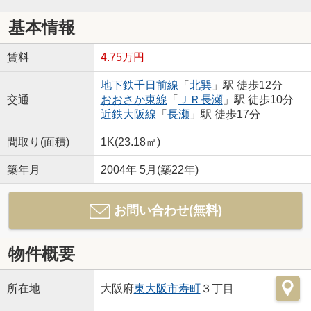
基本情報
賃料
4.75万円
地下鉄千日前線
「
北巽
」駅 徒歩12分
交通
おおさか東線
「
ＪＲ長瀬
」駅 徒歩10分
近鉄大阪線
「
長瀬
」駅 徒歩17分
間取り(面積)
1K(23.18㎡)
築年月
2004年 5月(築22年)
お問い合わせ(無料)
物件概要
所在地
大阪府
東大阪市
寿町
３丁目