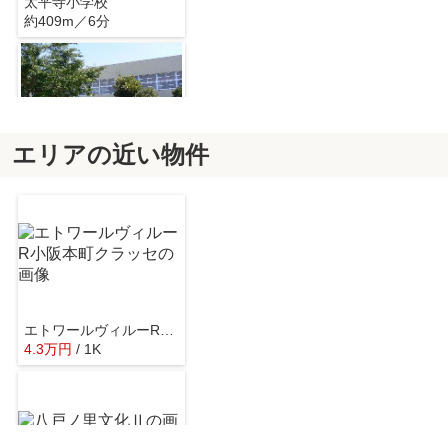
太平寺小学校
約409m／6分
エリアの近い物件
太平寺中学校
約716m／9分
エトワールヴィルーR小阪本町クラッセ
4.3
万
円
/ 1K
大阪府立勝山高等学校
約677m／9分