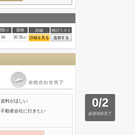
間取り
面積
詳細
検討リスト
1K
30.35㎡
詳細を見る
追加する
0
/
2
資料がほしい
不動産会社に行きたい
必須項目完了