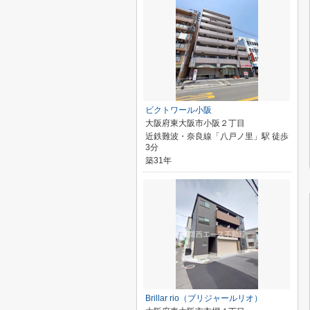
ビクトワール小阪
大阪府東大阪市小阪２丁目
近鉄難波・奈良線「八戸ノ里」駅 徒歩
3分
築31年
Brillar rio（ブリジャールリオ）