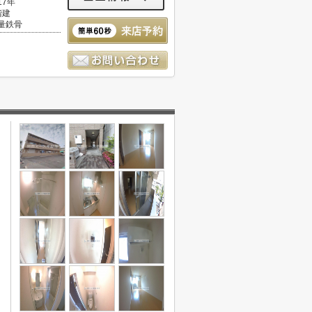
17年
階建
量鉄骨