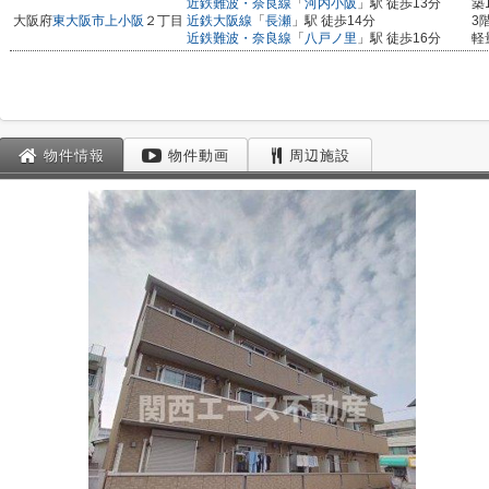
近鉄難波・奈良線
「
河内小阪
」駅 徒歩13分
築
大阪府
東大阪市
上小阪
２丁目
近鉄大阪線
「
長瀬
」駅 徒歩14分
3
近鉄難波・奈良線
「
八戸ノ里
」駅 徒歩16分
軽
物件情報
物件動画
周辺施設