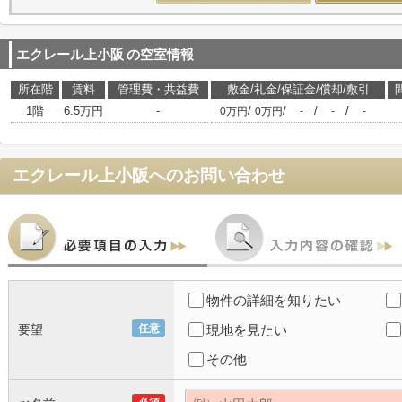
エクレール上小阪
の空室情報
所在階
賃料
管理費・共益費
敷金/礼金/保証金/償却/敷引
1階
6.5万円
-
/
/
/
/
0万円
0万円
-
-
-
エクレール上小阪
へのお問い合わせ
物件の詳細を知りたい
要望
任意
現地を見たい
その他