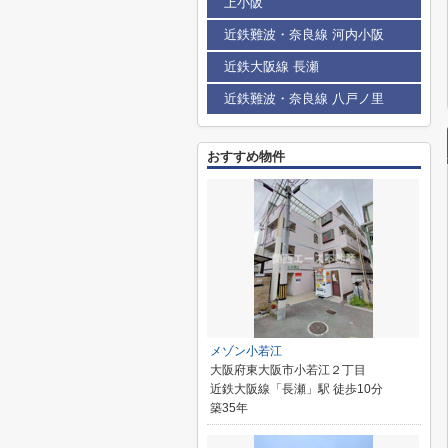
上小阪
近鉄難波・奈良線 河内小阪
近鉄大阪線 長瀬
近鉄難波・奈良線 八戸ノ里
おすすめ物件
メゾン小若江
大阪府東大阪市小若江２丁目
近鉄大阪線「長瀬」駅 徒歩10分
築35年