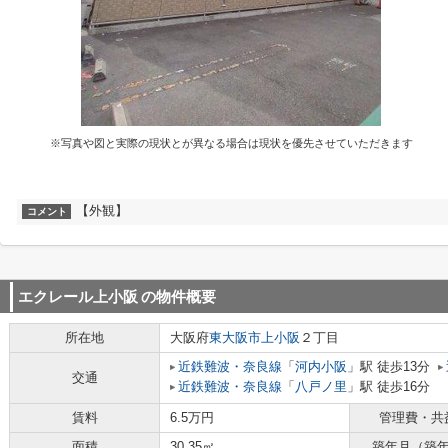
※写真や図と実際の現状とが異なる場合は現状を優先させていただきます
【外観】
コメント
エクレール上小阪
の物件概要
所在地
大阪府
東大阪市
上小阪
２丁目
近鉄難波・奈良線
「
河内小阪
」駅 徒歩13分
交通
近鉄難波・奈良線
「
八戸ノ里
」駅 徒歩16分
賃料
6.5万円
管理費・共
面積
30.35㎡
築年月（築