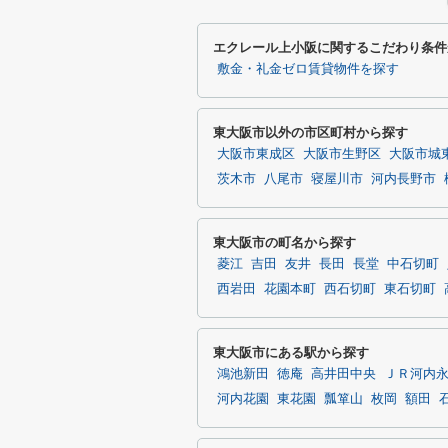
エクレール上小阪に関するこだわり条件
敷金・礼金ゼロ賃貸物件を探す
東大阪市以外の市区町村から探す
大阪市東成区
大阪市生野区
大阪市城
茨木市
八尾市
寝屋川市
河内長野市
東大阪市の町名から探す
菱江
吉田
友井
長田
長堂
中石切町
西岩田
花園本町
西石切町
東石切町
東大阪市にある駅から探す
鴻池新田
徳庵
高井田中央
ＪＲ河内
河内花園
東花園
瓢箪山
枚岡
額田