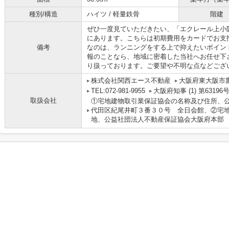
種別/構造
ハイツ / 軽量鉄骨
階建
ぜひ一度見ていただきたい、「エクレール上小
にあります。こちらは初期費用をカードでお支
備考
なのは、ランニングをする上で抑えたいポイン
報のことなら、地域に密着した当社へお任せ下
り扱っております。ご要望や不明な点などござ
株式会社関西エース不動産
大阪府東大阪市鷹
TEL:072-981-9955
大阪府知事 (1) 第63196
取扱会社
①宅地建物取引業保証協会の名称及び住所、
代田区紀尾井町３番３０号 全日会館、②宅
地、公益社団法人不動産保証協会大阪府本部 大