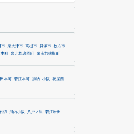
田市
泉大津市
高槻市
貝塚市
枚方市
島本町
泉北郡忠岡町
泉南郡熊取町
田本町
若江本町
加納
小阪
菱屋西
石切
河内小阪
八戸ノ里
若江岩田