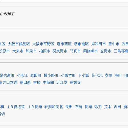
から探す
東区
大阪市鶴見区
大阪市平野区
堺市西区
堺市南区
岸和田市
豊中市
吹
松原市
大東市
和泉市
柏原市
羽曳野市
門真市
四條畷市
交野市
三島郡
足代新町
小若江
岩田町
横小路町
小阪本町
下小阪
足代北
衣摺
寿町
稲
高井田本通
長田西
吉松
中新開
近江堂
長栄寺
永和
ＪＲ俊徳道
ＪＲ長瀬
衣摺加美北
長田
布施
長瀬
弥刀
荒本
吉田
新
石切