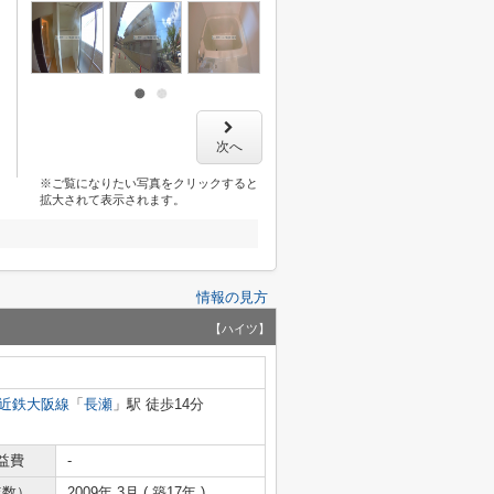
次へ
※ご覧になりたい写真をクリックすると
拡大されて表示されます。
情報の見方
【ハイツ】
近鉄大阪線
「
長瀬
」駅 徒歩14分
益費
-
年数）
2009年 3月 ( 築17年 )