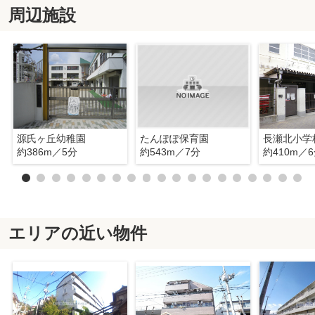
周辺施設
源氏ヶ丘幼稚園
たんぽぽ保育園
長瀬北小学
約386m／5分
約543m／7分
約410m／
エリアの近い物件