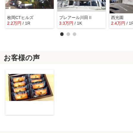
枚岡CTヒルズ
プレアール川田Ⅱ
西光園
2.2
万
円
/ 1R
3.3
万
円
/ 1K
2.4
万
円
/ 1
お客様の声