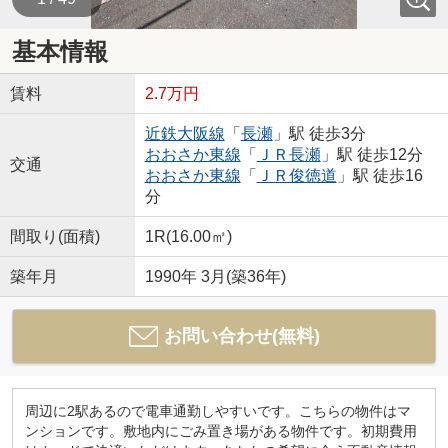
基本情報
賃料
2.7万円
近鉄大阪線
「
長瀬
」駅 徒歩3分
おおさか東線
「
ＪＲ長瀬
」駅 徒歩12分
交通
おおさか東線
「
ＪＲ俊徳道
」駅 徒歩16
分
間取り(面積)
1R(16.00㎡)
築年月
1990年 3月(築36年)
お問い合わせ(無料)
周辺に2駅あるので電車通勤しやすいです。こちらの物件はマ
ンションです。敷地内にごみ置き場がある物件です。初期費用