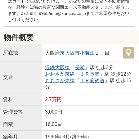
はカードで決済いただけます。あなたの希望に合う不動産情報
を、経験と知識の豊富な関西エース不動産スタッフがご紹介し
ます。072-981-9955/info@kansaiace.jpまでご希望条件をお申
し付けください。
物件概要
所在地
大阪府
東大阪市
小若江
１丁目
近鉄大阪線
「
長瀬
」駅 徒歩3分
おおさか東線
「
ＪＲ長瀬
」駅 徒歩12分
交通
おおさか東線
「
ＪＲ俊徳道
」駅 徒歩16
分
賃料
2.7万円
管理費等
3,000円
面積
16.00㎡
築年月
1990年 3月(築36年)