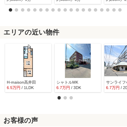
エリアの近い物件
H-maison高井田
シャトルMK
サンライフ
6.5
万
円
/ 1LDK
6.7
万
円
/ 3DK
6.7
万
円
/ 2
お客様の声