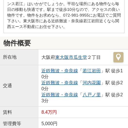
ンス若江」はいかがでしょうか。平坦な場所にある物件なら毎
日の移動も快適です。駅まで徒歩10分なので、アクセスの良い
物件です。物件をお求めなら、072-981-9955にお電話でご質問
下さい。東大阪市にある近鉄難波・奈良線若江岩田近くなら関
西エース不動産にお任せ下さい。
物件概要
所在地
大阪府
東大阪市
瓜生堂
２丁目
近鉄難波・奈良線
「
若江岩田
」駅 徒歩1
0分
近鉄難波・奈良線
「
河内花園
」駅 徒歩2
交通
0分
近鉄難波・奈良線
「
八戸ノ里
」駅 徒歩2
3分
賃料
8.4万円
管理費等
5,000円