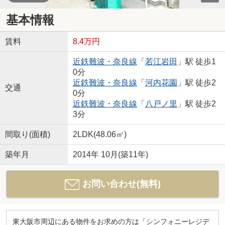
基本情報
賃料
8.4万円
近鉄難波・奈良線
「
若江岩田
」駅 徒歩1
0分
近鉄難波・奈良線
「
河内花園
」駅 徒歩2
交通
0分
近鉄難波・奈良線
「
八戸ノ里
」駅 徒歩2
3分
間取り(面積)
2LDK(48.06㎡)
築年月
2014年 10月(築11年)
お問い合わせ(無料)
東大阪市周辺にある物件をお求めの方は「シンフォニーレジデ