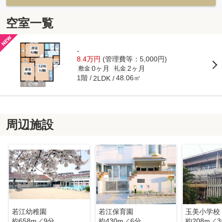
空室一覧
-
8.4万円
(管理費等：5,000円)
0ヶ月
2ヶ月
敷金
礼金
1階
48.06㎡
2LDK
周辺施設
若江幼稚園
若江保育園
玉美小学校
約658m／9分
約430m／6分
約208m／