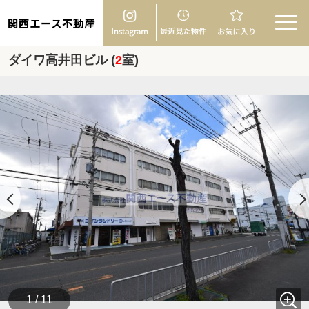
関西エース不動産
ダイワ高井田ビル (
2
室)
1 / 11