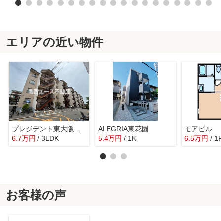
エリアの近い物件
プレジデント東大阪第４棟
ALEGRIA東花園
モアビル
6.7
万
円
/ 3LDK
5.4
万
円
/ 1K
6.5
万
円
/ 1
お客様の声