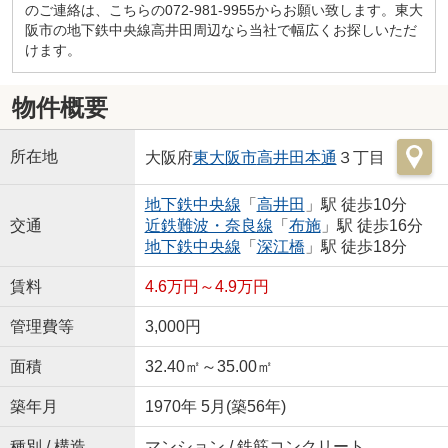
のご連絡は、こちらの072-981-9955からお願い致します。東大
阪市の地下鉄中央線高井田周辺なら当社で幅広くお探しいただ
けます。
物件概要
所在地
大阪府
東大阪市
高井田本通
３丁目
地下鉄中央線
「
高井田
」駅 徒歩10分
交通
近鉄難波・奈良線
「
布施
」駅 徒歩16分
地下鉄中央線
「
深江橋
」駅 徒歩18分
賃料
4.6万円～4.9万円
管理費等
3,000円
面積
32.40㎡～35.00㎡
築年月
1970年 5月(築56年)
種別 / 構造
マンション / 鉄筋コンクリート