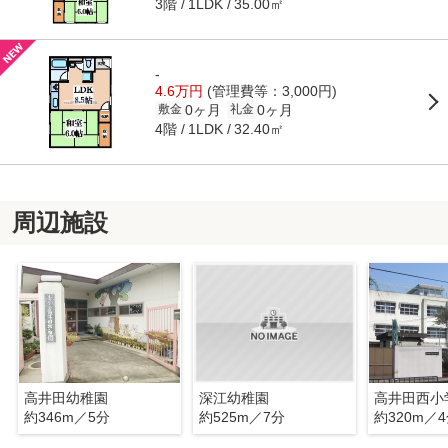
3階
35.00㎡
1LDK
-
4.6万円
(管理費等：3,000円)
0ヶ月
0ヶ月
敷金
礼金
4階
32.40㎡
1LDK
周辺施設
高井田幼稚園
深江幼稚園
高井田西小
約346m／5分
約525m／7分
約320m／