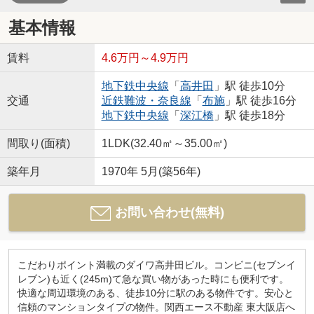
基本情報
賃料
4.6万円～4.9万円
地下鉄中央線
「
高井田
」駅 徒歩10分
交通
近鉄難波・奈良線
「
布施
」駅 徒歩16分
地下鉄中央線
「
深江橋
」駅 徒歩18分
間取り(面積)
1LDK(32.40㎡～35.00㎡)
築年月
1970年 5月(築56年)
お問い合わせ(無料)
こだわりポイント満載のダイワ高井田ビル。コンビニ(セブンイ
レブン)も近く(245m)て急な買い物があった時にも便利です。
快適な周辺環境のある、徒歩10分に駅のある物件です。安心と
信頼のマンションタイプの物件。関西エース不動産 東大阪店へ