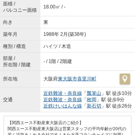
面積 /
18.00㎡ / -
バルコニー面積
向き
東
築年月
1988年 2月(築38年)
種別 / 構造
ハイツ / 木造
部屋 /
- / 1階 / 2階建
所在階 / 階建
所在地
大阪府
東大阪市
喜里川町
近鉄難波・奈良線
「
瓢箪山
」駅 徒歩10分
交通
近鉄難波・奈良線
「
枚岡
」駅 徒歩9分
近鉄けいはんな線
「
新石切
」駅 徒歩26分
【関西エース不動産東大阪店のご紹介】
関西エース不動産東大阪店は営業スタッフの平均年齢が20代の
若く活気あふれる会社です！また大手フランチャイズに加盟し