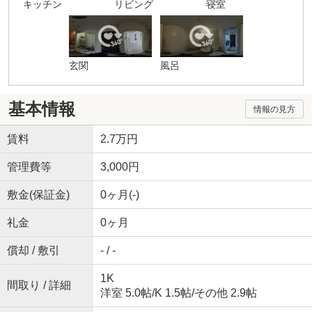
キッチン
リビング
寝室
玄関
風呂
基本情報
情報の見方
賃料
2.7万円
管理費等
3,000円
敷金(保証金)
0ヶ月(-)
礼金
0ヶ月
償却 / 敷引
- / -
1K
間取り / 詳細
洋室 5.0帖
/
K 1.5帖
/
その他 2.9帖