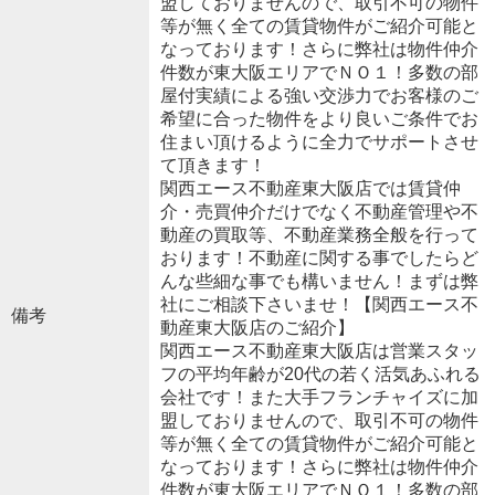
盟しておりませんので、取引不可の物件
等が無く全ての賃貸物件がご紹介可能と
なっております！さらに弊社は物件仲介
件数が東大阪エリアでＮＯ１！多数の部
屋付実績による強い交渉力でお客様のご
希望に合った物件をより良いご条件でお
住まい頂けるように全力でサポートさせ
て頂きます！
関西エース不動産東大阪店では賃貸仲
介・売買仲介だけでなく不動産管理や不
動産の買取等、不動産業務全般を行って
おります！不動産に関する事でしたらど
んな些細な事でも構いません！まずは弊
社にご相談下さいませ！【関西エース不
備考
動産東大阪店のご紹介】
関西エース不動産東大阪店は営業スタッ
フの平均年齢が20代の若く活気あふれる
会社です！また大手フランチャイズに加
盟しておりませんので、取引不可の物件
等が無く全ての賃貸物件がご紹介可能と
なっております！さらに弊社は物件仲介
件数が東大阪エリアでＮＯ１！多数の部