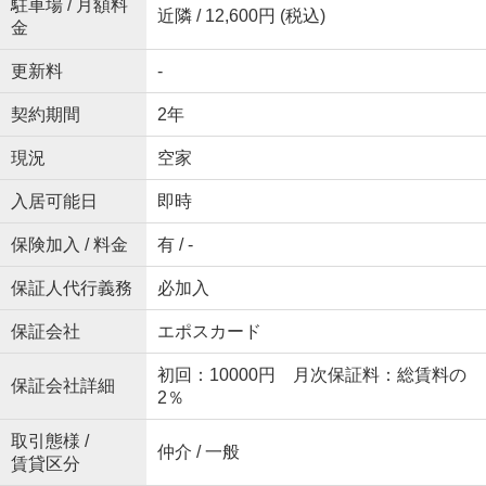
駐車場 / 月額料
近隣 / 12,600円 (税込)
金
更新料
-
契約期間
2年
現況
空家
入居可能日
即時
保険加入 / 料金
有 / -
保証人代行義務
必加入
保証会社
エポスカード
初回：10000円 月次保証料：総賃料の
保証会社詳細
2％
取引態様 /
仲介 / 一般
賃貸区分