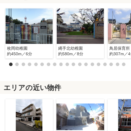
枚岡幼稚園
縄手北幼稚園
鳥居保育所
約450m／6分
約580m／8分
約307m／
エリアの近い物件