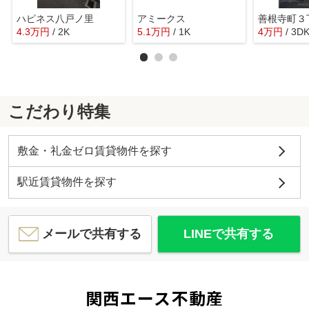
ハピネス八戸ノ里
アミークス
善根寺町３
4.3
万
円
/ 2K
5.1
万
円
/ 1K
4
万
円
/ 3D
こだわり特集
敷金・礼金ゼロ賃貸物件を探す
駅近賃貸物件を探す
メールで共有する
LINEで共有する
関西エース不動産