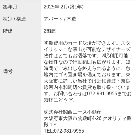
築年月
2025年 2月(築1年)
種別 / 構造
アパート / 木造
階建
2階建
初期費用のカード決済ができます。スタ
イリッシュな演出が可能なデザイナーズ
物件はとてもお洒落です。2駅利用可能
な物件なので行動範囲も広がります。短
時間でごみ出しを終えられるように、敷
備考
地内にゴミ置き場を備えております。東
大阪市に詳しい当社では近鉄難波・奈良
線河内永和周辺の賃貸も取り扱っていま
す。お問い合わせは072-981-9955までお
気軽にどうぞ。
株式会社関西エース不動産
大阪府東大阪市鷹殿町4-26 クオリティ鷹
殿 1Ｆ
TEL:072-981-9955