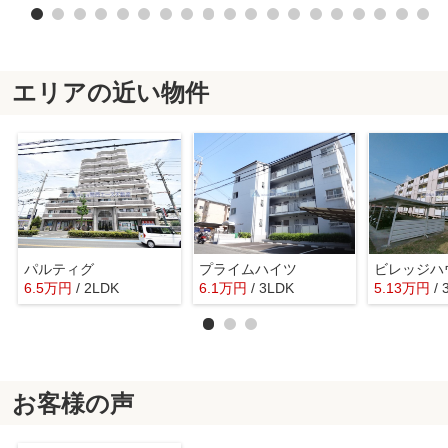
エリアの近い物件
パルティグ
プライムハイツ
6.5
万
円
/ 2LDK
6.1
万
円
/ 3LDK
5.13
万
円
/ 
お客様の声