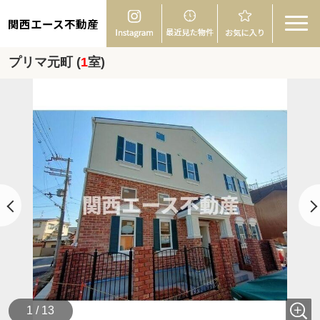
関西エース不動産
プリマ元町 (
1
室)
1 / 13