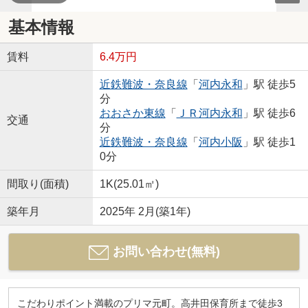
基本情報
賃料
6.4万円
近鉄難波・奈良線
「
河内永和
」駅 徒歩5
分
おおさか東線
「
ＪＲ河内永和
」駅 徒歩6
交通
分
近鉄難波・奈良線
「
河内小阪
」駅 徒歩1
0分
間取り(面積)
1K(25.01㎡)
築年月
2025年 2月(築1年)
お問い合わせ(無料)
こだわりポイント満載のプリマ元町。高井田保育所まで徒歩3