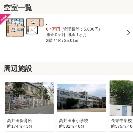
空室一覧
-
6.4万円
(管理費等：5,000円)
0ヶ月
1ヶ月
敷金
礼金
2階
25.01㎡
1K
周辺施設
高井田保育所
高井田東小学校
長栄中学校
約174m／3分
約582m／8分
約575m／