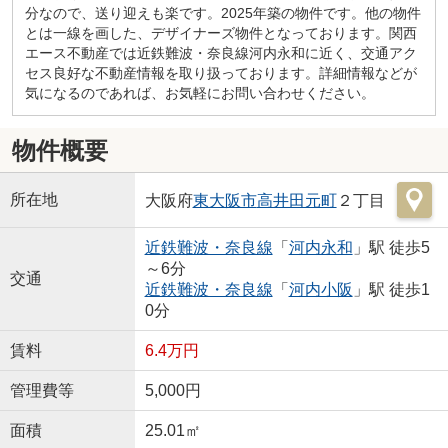
分なので、送り迎えも楽です。2025年築の物件です。他の物件
とは一線を画した、デザイナーズ物件となっております。関西
エース不動産では近鉄難波・奈良線河内永和に近く、交通アク
セス良好な不動産情報を取り扱っております。詳細情報などが
気になるのであれば、お気軽にお問い合わせください。
物件概要
所在地
大阪府
東大阪市
高井田元町
２丁目
近鉄難波・奈良線
「
河内永和
」駅 徒歩5
～6分
交通
近鉄難波・奈良線
「
河内小阪
」駅 徒歩1
0分
賃料
6.4万円
管理費等
5,000円
面積
25.01㎡