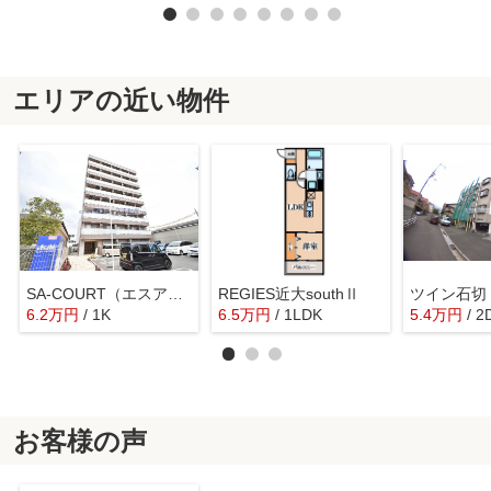
エリアの近い物件
SA-COURT（エスアコート）
REGIES近大southⅡ
ツイン石切
6.2
万
円
/ 1K
6.5
万
円
/ 1LDK
5.4
万
円
/ 2
お客様の声