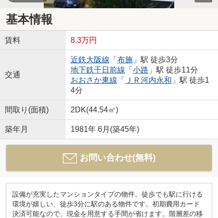
基本情報
賃料
8.3万円
近鉄大阪線
「
布施
」駅 徒歩3分
地下鉄千日前線
「
小路
」駅 徒歩11分
交通
おおさか東線
「
ＪＲ河内永和
」駅 徒歩1
4分
間取り(面積)
2DK(44.54㎡)
築年月
1981年 6月(築45年)
お問い合わせ(無料)
設備が充実したマンションタイプの物件。徒歩でも駅に行ける
環境が嬉しい、徒歩3分に駅のある物件です。初期費用カード
決済可能なので、現金を用意する手間が省けます。階層差の移