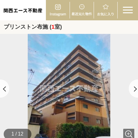
関西エース不動産
プリンストン布施 (
1
室)
1 / 12