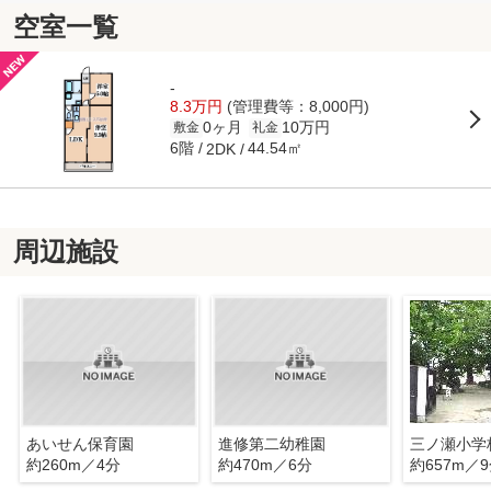
空室一覧
-
8.3万円
(管理費等：8,000円)
0ヶ月
10万円
敷金
礼金
6階
44.54㎡
2DK
周辺施設
あいせん保育園
進修第二幼稚園
三ノ瀬小学
約260m／4分
約470m／6分
約657m／