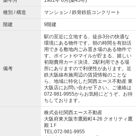
築年月
1981年 6月(築45年)
種別 / 構造
マンション / 鉄骨鉄筋コンクリート
階建
9階建
駅の至近に立地する、徒歩3分の快適な
環境にある物件です。朝の時間を有効活
用できる敷地内ごみ置き場のある物件で
す。ポイントやマイルが貯まる、嬉しい
初期費用カード決済。2駅利用できる場
備考
所にありますので利便性があります。近
鉄大阪線布施周辺の賃貸情報のことな
ら、地域に特化した関西エース不動産 東
大阪店にお問い合わせ下さい。ご連絡は
072-981-9955からお気軽にどうぞ、お待
ちしております。
株式会社関西エース不動産
大阪府東大阪市鷹殿町4-26 クオリティ鷹
殿 1Ｆ
TEL:072-981-9955