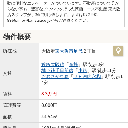
動に便利なエレベーターがついています。不動産について分か
らない事も、豊富なノウハウを持った関西エース不動産 東大阪
店スタッフが丁寧に対応致します。まずは072-981-
9955/info@kansaiace.jpからご連絡ください。
物件概要
所在地
大阪府
東大阪市
足代
２丁目
近鉄大阪線
「
布施
」駅 徒歩3分
地下鉄千日前線
「
小路
」駅 徒歩11分
交通
おおさか東線
「
ＪＲ河内永和
」駅 徒歩1
4分
賃料
8.3万円
管理費等
8,000円
面積
44.54㎡