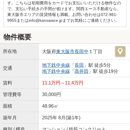
す。こちらは初期費用をカードでお支払いいただける物件なの
で、支払い手続きの手間が省けます。関西エース不動産なら、
東大阪市エリアの賃貸情報も満載。お問い合わせは072-981-
9955またはinfo@kansaiace.jpまでお気軽にご連絡ください。
物件概要
所在地
大阪府
東大阪市
長田中
１丁目
地下鉄中央線
「
長田
」駅 徒歩5分
交通
地下鉄中央線
「
高井田
」駅 徒歩19分
賃料
11.1万円～11.4万円
管理費等
30,000円
面積
48.96㎡
築年月
2025年 8月(築1年)
種別 / 構造
マンション / 鉄筋コンクリート