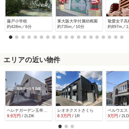
藤戸小学校
東大阪大学付属幼稚園
敬愛女子高
約428m／6分
約735m／10分
約897m／1
エリアの近い物件
ヘレナガーデン玉串町西Ⅲ
レオネクストさくら
ベルウエス
9.9
万
円
/ 2LDK
8.3
万
円
/ 1R
9
万
円
/ 2L