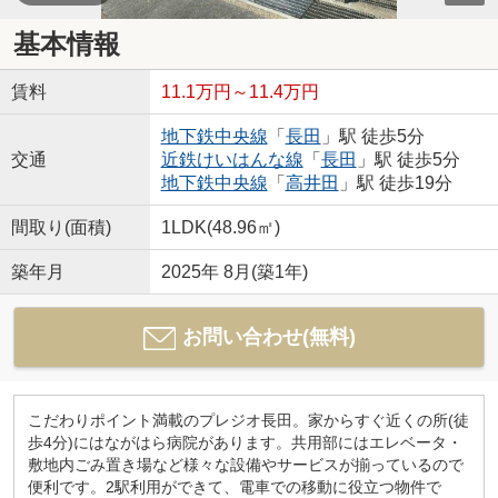
基本情報
賃料
11.1万円～11.4万円
地下鉄中央線
「
長田
」駅 徒歩5分
交通
近鉄けいはんな線
「
長田
」駅 徒歩5分
地下鉄中央線
「
高井田
」駅 徒歩19分
間取り(面積)
1LDK(48.96㎡)
築年月
2025年 8月(築1年)
お問い合わせ(無料)
こだわりポイント満載のプレジオ長田。家からすぐ近くの所(徒
歩4分)にはながはら病院があります。共用部にはエレベータ・
敷地内ごみ置き場など様々な設備やサービスが揃っているので
便利です。2駅利用ができて、電車での移動に役立つ物件で