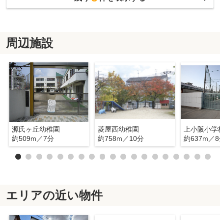
周辺施設
源氏ヶ丘幼稚園
菱屋西幼稚園
上小阪小学
約509m／7分
約758m／10分
約637m／
エリアの近い物件