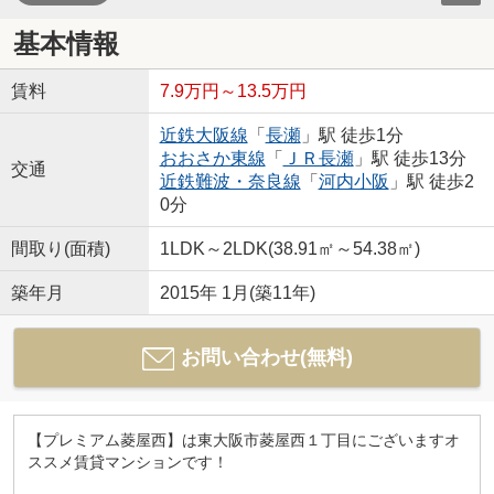
基本情報
賃料
7.9万円～13.5万円
近鉄大阪線
「
長瀬
」駅 徒歩1分
おおさか東線
「
ＪＲ長瀬
」駅 徒歩13分
交通
近鉄難波・奈良線
「
河内小阪
」駅 徒歩2
0分
間取り(面積)
1LDK～2LDK(38.91㎡～54.38㎡)
築年月
2015年 1月(築11年)
お問い合わせ(無料)
【プレミアム菱屋西】は東大阪市菱屋西１丁目にございますオ
ススメ賃貸マンションです！