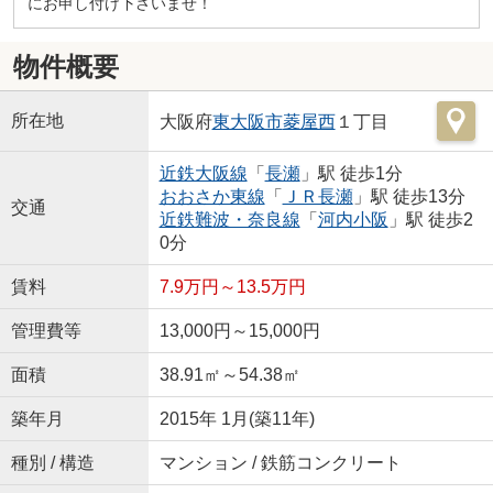
にお申し付け下さいませ！
物件概要
所在地
大阪府
東大阪市
菱屋西
１丁目
近鉄大阪線
「
長瀬
」駅 徒歩1分
おおさか東線
「
ＪＲ長瀬
」駅 徒歩13分
交通
近鉄難波・奈良線
「
河内小阪
」駅 徒歩2
0分
賃料
7.9万円～13.5万円
管理費等
13,000円～15,000円
面積
38.91㎡～54.38㎡
築年月
2015年 1月(築11年)
種別 / 構造
マンション / 鉄筋コンクリート