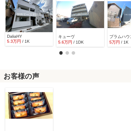
DaliaHY
キューヴ
プラムハウ
5.3
万
円
/ 1K
5.6
万
円
/ 1DK
5
万
円
/ 1K
お客様の声