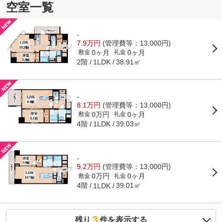
空室一覧
-
7.9万円
(管理費等：13,000円)
0ヶ月
0ヶ月
敷金
礼金
2階
38.91㎡
1LDK
-
8.1万円
(管理費等：13,000円)
0万円
0ヶ月
敷金
礼金
4階
39.03㎡
1LDK
-
9.2万円
(管理費等：13,000円)
0万円
0ヶ月
敷金
礼金
4階
39.01㎡
1LDK
3
残り
件を表示する