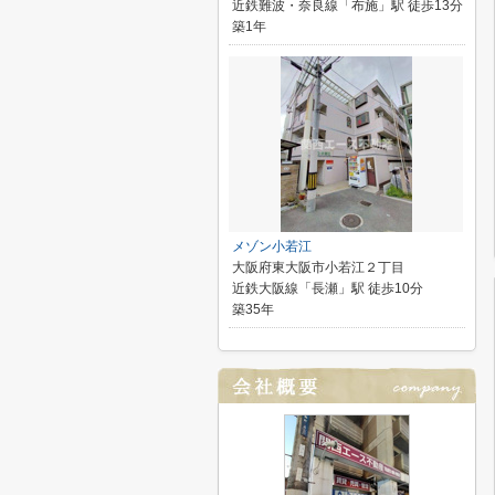
近鉄難波・奈良線「布施」駅 徒歩13分
築1年
メゾン小若江
大阪府東大阪市小若江２丁目
近鉄大阪線「長瀬」駅 徒歩10分
築35年