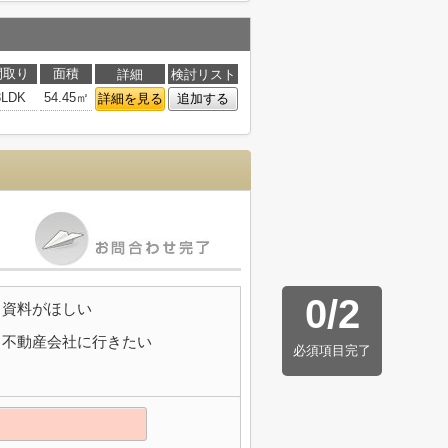
間取り
面積
詳細
検討リスト
3LDK
54.45㎡
詳細を見る
追加する
0
/
2
資料がほしい
不動産会社に行きたい
必須項目完了