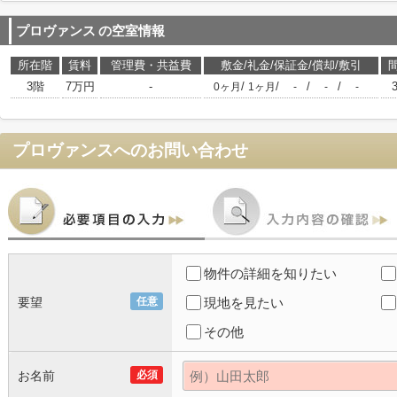
プロヴァンス
の空室情報
所在階
賃料
管理費・共益費
敷金/礼金/保証金/償却/敷引
3階
7万円
-
/
/
/
/
0ヶ月
1ヶ月
-
-
-
プロヴァンス
へのお問い合わせ
物件の詳細を知りたい
要望
任意
現地を見たい
その他
お名前
必須