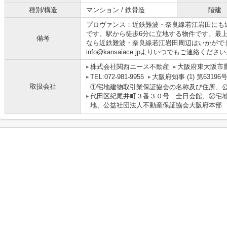
種別/構造
マンション / 鉄骨造
階建
プロヴァンス：近鉄難波・奈良線若江岩田にも
です。駅から徒歩6分に立地する物件です。最
備考
なら近鉄難波・奈良線若江岩田周辺はいかがでしょうか
info@kansaiace.jpよりいつでもご連絡くださ
株式会社関西エース不動産
大阪府東大阪市鷹
TEL:072-981-9955
大阪府知事 (1) 第63196
取扱会社
①宅地建物取引業保証協会の名称及び住所、
代田区紀尾井町３番３０号 全日会館、②宅
地、公益社団法人不動産保証協会大阪府本部 大