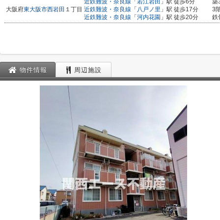
近鉄難波・奈良線
「
若江岩田
」駅 徒歩6分
築
大阪府
東大阪市
西岩田
１丁目
近鉄難波・奈良線
「
八戸ノ里
」駅 徒歩17分
3
近鉄難波・奈良線
「
河内花園
」駅 徒歩20分
鉄
物件情報
周辺施設