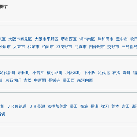
探す
東区
大阪市鶴見区
大阪市平野区
堺市西区
堺市南区
岸和田市
豊中市
吹
松原市
大東市
和泉市
柏原市
羽曳野市
門真市
四條畷市
交野市
三島郡
足代新町
岩田町
小若江
横小路町
小阪本町
下小阪
足代北
衣摺
寿町
稲
阪
東石切町
吉松
中新開
長栄寺
長田西
森河内西
永和
ＪＲ俊徳道
ＪＲ長瀬
衣摺加美北
長田
布施
長瀬
弥刀
荒本
吉田
新
石切