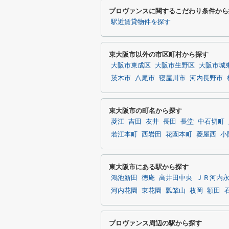
プロヴァンスに関するこだわり条件から
駅近賃貸物件を探す
東大阪市以外の市区町村から探す
大阪市東成区
大阪市生野区
大阪市城
茨木市
八尾市
寝屋川市
河内長野市
東大阪市の町名から探す
菱江
吉田
友井
長田
長堂
中石切町
若江本町
西岩田
花園本町
菱屋西
小
東大阪市にある駅から探す
鴻池新田
徳庵
高井田中央
ＪＲ河内
河内花園
東花園
瓢箪山
枚岡
額田
プロヴァンス周辺の駅から探す