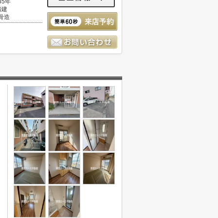
35年
階建
骨造