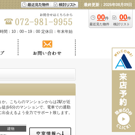
最終更新：2026年08月09日
00
00
件
件
最近見た物件
検討リスト
時間：10：00～19：00
定休日：年末年始
うか。こちらのマンションからは2駅が近
ら徒歩6分のマンションで、電車での通勤
に出会えるよう全力でサポート致します。
建物
空室情報へ