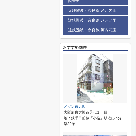
西岩田
近鉄難波・奈良線 若江岩田
近鉄難波・奈良線 八戸ノ里
近鉄難波・奈良線 河内花園
おすすめ物件
メゾン東大阪
大阪府東大阪市足代１丁目
地下鉄千日前線「小路」駅 徒歩5分
築39年