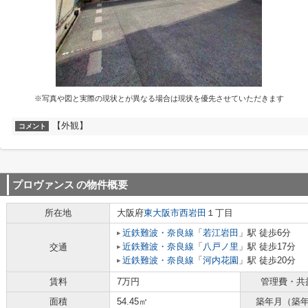
※写真や図と実際の現状とが異なる場合は現状を優先させていただきます
【外観】
コメント
プロヴァンス
の物件概要
所在地
大阪府
東大阪市
西岩田
１丁目
近鉄難波・奈良線
「
若江岩田
」駅 徒歩6分
近鉄難波・奈良線
「
八戸ノ里
」駅 徒歩17分
交通
近鉄難波・奈良線
「
河内花園
」駅 徒歩20分
賃料
7万円
管理費・共
面積
54.45㎡
築年月（築