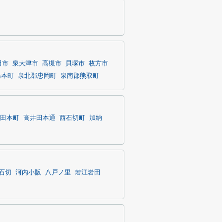
田市
泉大津市
高槻市
貝塚市
枚方市
島本町
泉北郡忠岡町
泉南郡熊取町
田本町
高井田本通
西石切町
加納
石切
河内小阪
八戸ノ里
若江岩田