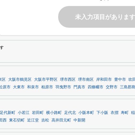
未入力項目がありま
す
東区
大阪市鶴見区
大阪市平野区
堺市西区
堺市南区
岸和田市
豊中市
吹
松原市
大東市
和泉市
柏原市
羽曳野市
門真市
四條畷市
交野市
三島郡
足代新町
小若江
岩田町
横小路町
足代北
小阪本町
下小阪
衣摺
寿町
稲
田西
東石切町
近江堂
吉松
高井田元町
中新開