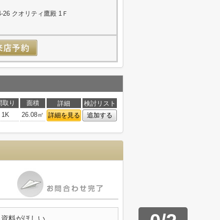
26 クオリティ鷹殿 1Ｆ
間取り
面積
詳細
検討リスト
1K
26.08㎡
詳細を見る
追加する
資料がほしい