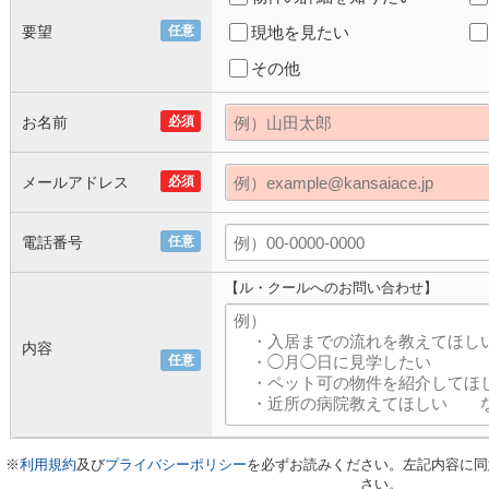
要望
任意
現地を見たい
その他
お名前
必須
メールアドレス
必須
電話番号
任意
【ル・クールへのお問い合わせ】
内容
任意
※
利用規約
及び
プライバシーポリシー
を必ずお読みください。左記内容に同
さい。