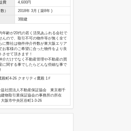
益費
4,600円
年数）
2018年 3月 ( 築8年 )
3階建
均年齢が20代の若く活気あふれる会社で
せんので、取引不可の物件等が無く全て
らに弊社は物件仲介件数が東大阪エリア
でお客様のご希望に合った物件をより良
トさせて頂きます！
仲介だけでなく不動産管理や不動産の買
産に関する事でしたらどんな些細な事で
！
殿町4-26 クオリティ鷹殿 1Ｆ
号
公益社団法人不動産保証協会 東京都千
地建物取引業保証協会の事務所の所在
阪市中央区谷町1-3-26