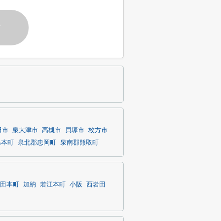
す
田市
泉大津市
高槻市
貝塚市
枚方市
島本町
泉北郡忠岡町
泉南郡熊取町
田本町
加納
若江本町
小阪
西岩田