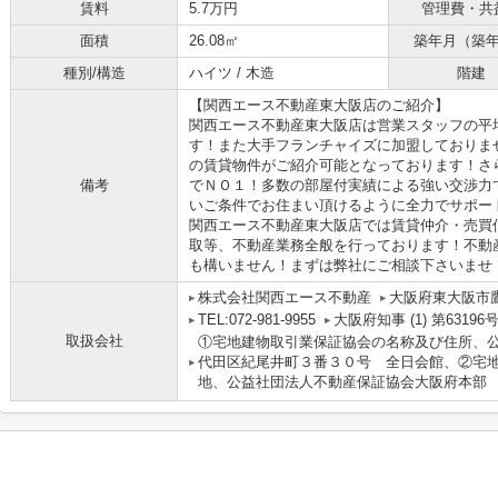
賃料
5.7万円
管理費・共
面積
26.08㎡
築年月（築
種別/構造
ハイツ / 木造
階建
【関西エース不動産東大阪店のご紹介】
関西エース不動産東大阪店は営業スタッフの平
す！また大手フランチャイズに加盟しておりま
の賃貸物件がご紹介可能となっております！さ
備考
でＮＯ１！多数の部屋付実績による強い交渉力
いご条件でお住まい頂けるように全力でサポー
関西エース不動産東大阪店では賃貸仲介・売買
取等、不動産業務全般を行っております！不動
も構いません！まずは弊社にご相談下さいませ
株式会社関西エース不動産
大阪府東大阪市鷹
TEL:072-981-9955
大阪府知事 (1) 第63196
取扱会社
①宅地建物取引業保証協会の名称及び住所、
代田区紀尾井町３番３０号 全日会館、②宅
地、公益社団法人不動産保証協会大阪府本部 大