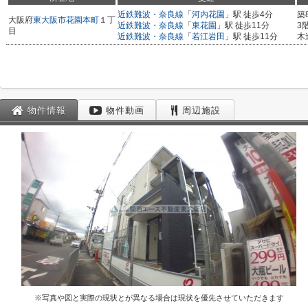
近鉄難波・奈良線
「
河内花園
」駅 徒歩4分
築
大阪府
東大阪市
花園本町
１丁
近鉄難波・奈良線
「
東花園
」駅 徒歩11分
3
目
近鉄難波・奈良線
「
若江岩田
」駅 徒歩11分
木
物件情報
物件動画
周辺施設
※写真や図と実際の現状とが異なる場合は現状を優先させていただきます