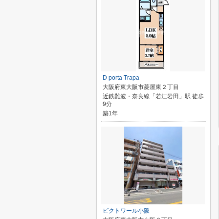
D porta Trapa
大阪府東大阪市菱屋東２丁目
近鉄難波・奈良線「若江岩田」駅 徒歩
9分
築1年
ビクトワール小阪