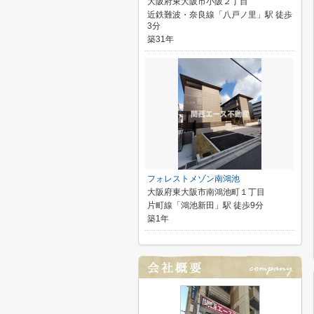
大阪府東大阪市小阪２丁目
近鉄難波・奈良線「八戸ノ里」駅 徒歩
3分
築31年
フォレストメゾン南鴻池
大阪府東大阪市南鴻池町１丁目
片町線「鴻池新田」駅 徒歩9分
築1年