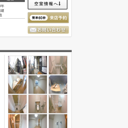
空室情報へ
8年
階建
造