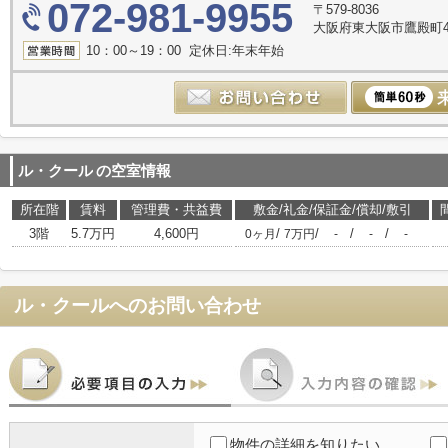
072-981-9955
〒579-8036
大阪府東大阪市鷹殿町4-
10：00～19：00 定休日:年末年始
ル・クール
の空室情報
所在階
賃料
管理費・共益費
敷金/礼金/保証金/償却/敷引
3階
5.7万円
4,600円
/
/
/
/
0ヶ月
7万円
-
-
-
ル・クール
へのお問い合わせ
物件の詳細を知りたい