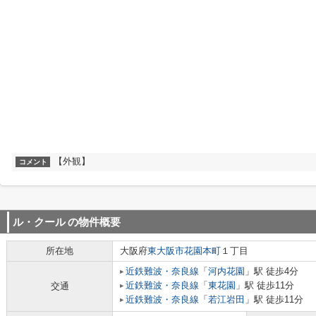
【外観】
コメント
ル・クール
の物件概要
所在地
大阪府
東大阪市
花園本町
１丁目
近鉄難波・奈良線
「
河内花園
」駅 徒歩4分
近鉄難波・奈良線
「
東花園
」駅 徒歩11分
交通
近鉄難波・奈良線
「
若江岩田
」駅 徒歩11分