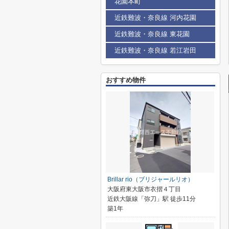
花園本町
近鉄難波・奈良線 河内花園
近鉄難波・奈良線 東花園
近鉄難波・奈良線 若江岩田
おすすめ物件
Brillar rio（ブリジャールリオ）
大阪府東大阪市衣摺４丁目
近鉄大阪線「弥刀」駅 徒歩11分
築1年