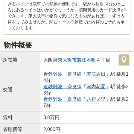
きるハイツは電車での移動が便利です。駅から徒歩14分のとこ
ろにあるハイツはいかがでしょうか。初期費用のカード決済が
できます。東大阪市の物件で気になるものがあれば、まずは内
覧をしてみませんか。関西エース不動産では内覧のご予約も承
っております。
物件概要
所在地
大阪府
東大阪市
若江本町
４丁目
近鉄難波・奈良線
「
若江岩田
」駅 徒歩1
4分
近鉄難波・奈良線
「
河内花園
」駅 徒歩2
交通
3分
近鉄難波・奈良線
「
八戸ノ里
」駅 徒歩2
7分
賃料
3.8万円
管理費等
2,000円