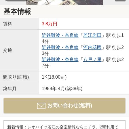
基本情報
賃料
3.8万円
近鉄難波・奈良線
「
若江岩田
」駅 徒歩1
4分
近鉄難波・奈良線
「
河内花園
」駅 徒歩2
交通
3分
近鉄難波・奈良線
「
八戸ノ里
」駅 徒歩2
7分
間取り(面積)
1K(18.00㎡)
築年月
1988年 4月(築38年)
お問い合わせ(無料)
新着情報：レオハイツ若江の空室情報ならコチラ。2駅利用で