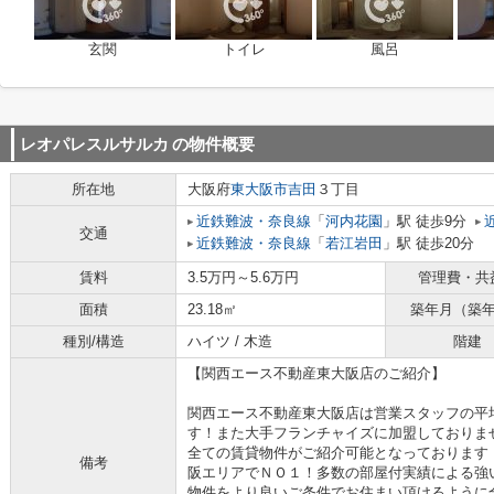
玄関
トイレ
風呂
レオパレスルサルカ
の物件概要
所在地
大阪府
東大阪市
吉田
３丁目
近鉄難波・奈良線
「
河内花園
」駅 徒歩9分
交通
近鉄難波・奈良線
「
若江岩田
」駅 徒歩20分
賃料
3.5万円～5.6万円
管理費・共
面積
23.18㎡
築年月（築
種別/構造
ハイツ / 木造
階建
【関西エース不動産東大阪店のご紹介】
関西エース不動産東大阪店は営業スタッフの平
す！また大手フランチャイズに加盟しておりま
全ての賃貸物件がご紹介可能となっております
備考
阪エリアでＮＯ１！多数の部屋付実績による強
物件をより良いご条件でお住まい頂けるように