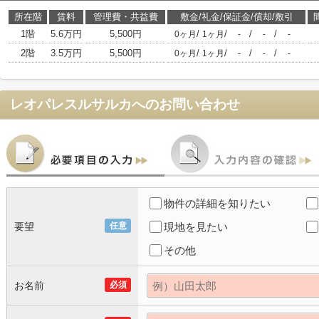
所在階
賃料
管理費・共益費
敷金/礼金/保証金/償却/敷引
1階
5.6万円
5,500円
/
/
/
/
0ヶ月
1ヶ月
-
-
-
2階
3.5万円
5,500円
/
/
/
/
0ヶ月
1ヶ月
-
-
-
レオパレスルサルカ
へのお問い合わせ
物件の詳細を知りたい
要望
任意
現地を見たい
その他
お名前
必須