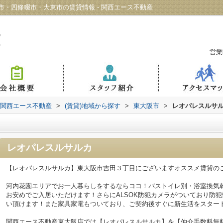
・四條畷市・大東市の賃貸情報 - 関西エース不動産
営業
 関西エース不動産
>
(賃貸)地域から探す
>
東大阪市
>
レオパレスルサ
レオパレスルサルカ
【レオパレスルサルカ】東大阪市吉田３丁目にございますオススメ賃貸の
河内花園エリアでお一人暮らしをするならココ！バストイレ別・浴室換気
お安めでご入居いただけます！さらにALSOK防犯カメラがついており防
い頂けます！また家具家電もついており、ご契約後すぐに新生活をスター
関西エース不動産東大阪店では【レオパレスルサルカ】を【仲介手数料無