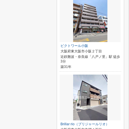
ビクトワール小阪
大阪府東大阪市小阪２丁目
近鉄難波・奈良線「八戸ノ里」駅 徒歩
3分
築31年
Brillar rio（ブリジャールリオ）