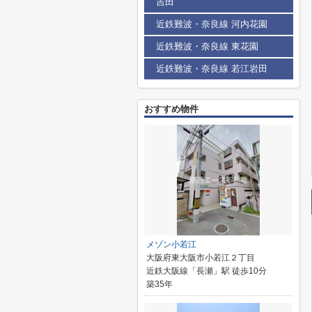
吉田
近鉄難波・奈良線 河内花園
近鉄難波・奈良線 東花園
近鉄難波・奈良線 若江岩田
おすすめ物件
メゾン小若江
大阪府東大阪市小若江２丁目
近鉄大阪線「長瀬」駅 徒歩10分
築35年