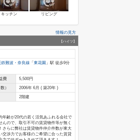
キッチン
リビング
情報の見方
【ハイツ】
近鉄難波・奈良線
「
東花園
」駅 徒歩9分
益費
5,500円
年数）
2006年 6月 ( 築20年 )
2階建
均年齢が20代の若く活気あふれる会社で
せんので、取引不可の賃貸物件等が無く
！さらに弊社は賃貸物件仲介件数が東大
い交渉力でお客様のご希望に合った賃貸
全力でサポートさせて頂きます！