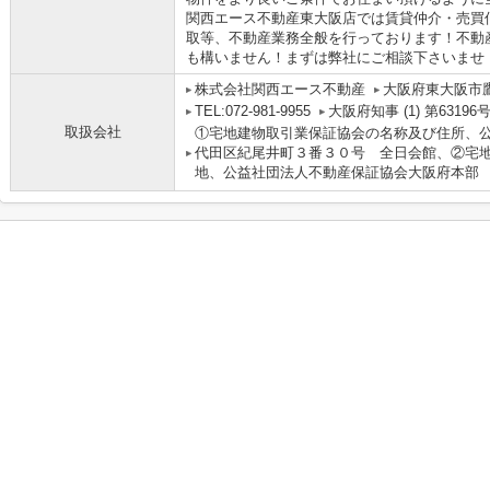
関西エース不動産東大阪店では賃貸仲介・売買
取等、不動産業務全般を行っております！不動
も構いません！まずは弊社にご相談下さいませ
株式会社関西エース不動産
大阪府東大阪市鷹
TEL:072-981-9955
大阪府知事 (1) 第63196
取扱会社
①宅地建物取引業保証協会の名称及び住所、
代田区紀尾井町３番３０号 全日会館、②宅
地、公益社団法人不動産保証協会大阪府本部 大