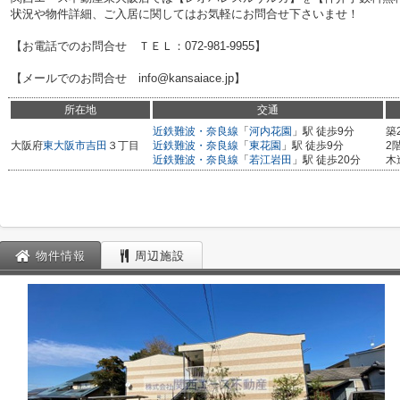
状況や物件詳細、ご入居に関してはお気軽にお問合せ下さいませ！
【お電話でのお問合せ ＴＥＬ：072-981-9955】
【メールでのお問合せ info@kansaiace.jp】
所在地
交通
近鉄難波・奈良線
「
河内花園
」駅 徒歩9分
築
大阪府
東大阪市
吉田
３丁目
近鉄難波・奈良線
「
東花園
」駅 徒歩9分
2
近鉄難波・奈良線
「
若江岩田
」駅 徒歩20分
木
物件情報
周辺施設