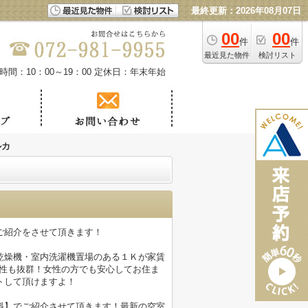
最終更新：2026年08月07日
00
00
件
件
最近見た物件
検討リスト
時間：10：00～19：00
定休日：年末年始
ルカ
ご紹介をさせて頂きます！
乾燥機・室内洗濯機置場のある１Ｋが家賃
犯性も抜群！女性の方でも安心してお住ま
トして頂けますよ！
料】でご紹介させて頂きます！最新の空室