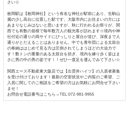
さい☆
枚岡駅は【枚岡神社】という有名な神社が駅前にあり、生駒山
麗の少し高台に位置した駅です。大阪市内にお住まいの方には
あまりなじみはないと思いますが、秋に行われるお祭りが、関
西でも有数の規模で毎年数万人の観光客が訪れます☆境内や神
社付近の通りの両サイドにびっしりと屋台が並び、深夜まで人
通りがとだえることはありません。中でも青年団による太鼓台
の奉納ははじめて見る方は圧倒されてしまうほどの大迫力で
す！数トンの重量のある太鼓台を担ぎ、境内を練り歩く姿はま
さに男の中の男の姿です！！ぜひ一度足を運んでみて下さい☆
関西エース不動産東大阪店では【
出雲井ハイツ
】の入居者募集
を受け付けております！最新の空室状況やご内覧のご希望、ご
入居に関してのご相談をご希望の方はお気軽にお問合せ下さい
ませ！
お問合せ電話番号はこちら→TEL:072-981-9955