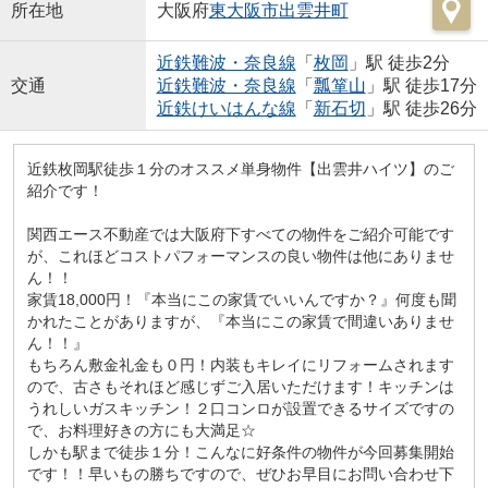
所在地
大阪府
東大阪市
出雲井町
近鉄難波・奈良線
「
枚岡
」駅 徒歩2分
交通
近鉄難波・奈良線
「
瓢箪山
」駅 徒歩17分
近鉄けいはんな線
「
新石切
」駅 徒歩26分
近鉄枚岡駅徒歩１分のオススメ単身物件【出雲井ハイツ】のご
紹介です！
関西エース不動産では大阪府下すべての物件をご紹介可能です
が、これほどコストパフォーマンスの良い物件は他にありませ
ん！！
家賃18,000円！『本当にこの家賃でいいんですか？』何度も聞
かれたことがありますが、『本当にこの家賃で間違いありませ
ん！！』
もちろん敷金礼金も０円！内装もキレイにリフォームされます
ので、古さもそれほど感じずご入居いただけます！キッチンは
うれしいガスキッチン！２口コンロが設置できるサイズですの
で、お料理好きの方にも大満足☆
しかも駅まで徒歩１分！こんなに好条件の物件が今回募集開始
です！！早いもの勝ちですので、ぜひお早目にお問い合わせ下