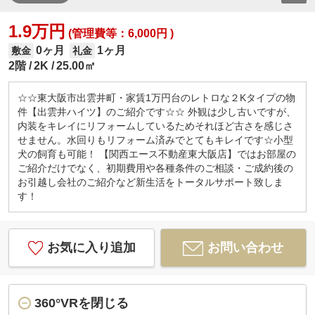
1.9万円
(管理費等：6,000円 )
0ヶ月
1ヶ月
敷金
礼金
2階
2K
25.00㎡
☆☆東大阪市出雲井町・家賃1万円台のレトロな２Kタイプの物
件【出雲井ハイツ】のご紹介です☆☆ 外観は少し古いですが、
内装をキレイにリフォームしているためそれほど古さを感じさ
せません。水回りもリフォーム済みでとてもキレイです☆小型
犬の飼育も可能！ 【関西エース不動産東大阪店】ではお部屋の
ご紹介だけでなく、初期費用や各種条件のご相談・ご成約後の
お引越し会社のご紹介など新生活をトータルサポート致しま
す！
お気に入り追加
お問い合わせ
360°VRを閉じる