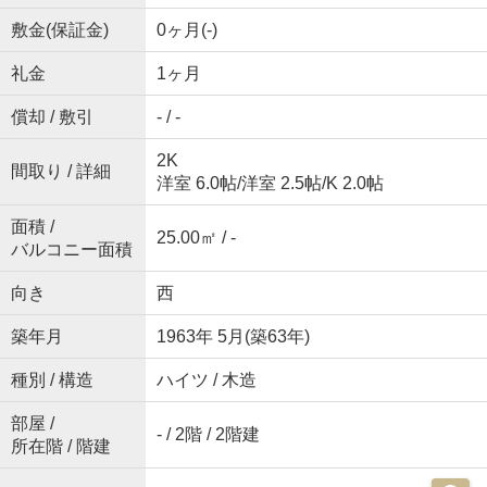
敷金(保証金)
0ヶ月(-)
礼金
1ヶ月
償却 / 敷引
- / -
2K
間取り / 詳細
洋室 6.0帖
/
洋室 2.5帖
/
K 2.0帖
面積 /
25.00㎡ / -
バルコニー面積
向き
西
築年月
1963年 5月(築63年)
種別 / 構造
ハイツ / 木造
部屋 /
- / 2階 / 2階建
所在階 / 階建