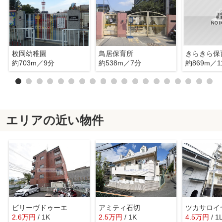
枚岡幼稚園
鳥居保育所
きらきら保
約703m／9分
約538m／7分
約869m／1
エリアの近い物件
ビリーヴドゥーエ
アミティ石切
2.6
万
円
/ 1K
2.5
万
円
/ 1K
4.5
万
円
/ 1