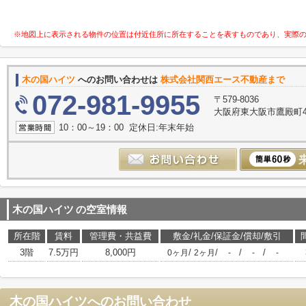
※地図上に表示される物件の位置は付近住所に所在することを表すものであり、実際
木の国ハイツ
へのお問い合わせは
株式会社関西エース不動産まで
072-981-9955
〒579-8036
大阪府東大阪市鷹殿町4-
10：00～19：00 定休日:年末年始
木の国ハイツ
の空室情報
所在階
賃料
管理費・共益費
敷金/礼金/保証金/償却/敷引
3階
7.5万円
8,000円
/
/
/
/
0ヶ月
2ヶ月
-
-
-
木の国ハイツ
へのお問い合わせ