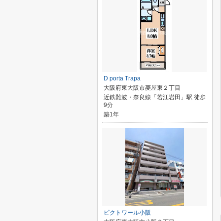
D porta Trapa
大阪府東大阪市菱屋東２丁目
近鉄難波・奈良線「若江岩田」駅 徒歩
9分
築1年
ビクトワール小阪