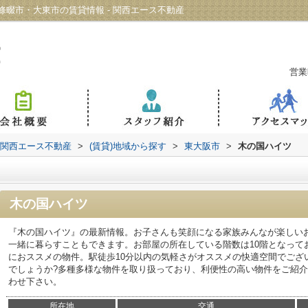
畷市・大東市の賃貸情報 - 関西エース不動産
営業
 関西エース不動産
>
(賃貸)地域から探す
>
東大阪市
>
木の国ハイツ
木の国ハイツ
『木の国ハイツ』の最新情報。お子さんも笑顔になる家族みんなが楽しい
一緒に暮らすこともできます。お部屋の所在している階数は10階となって
におススメの物件。駅徒歩10分以内の気軽さがオススメの快適空間でござ
でしょうか?多種多様な物件を取り扱っており、利便性の高い物件をご紹
わせ下さい。
所在地
交通