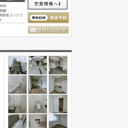
空室情報へ
38年
1階建
骨鉄筋コンクリ
ト