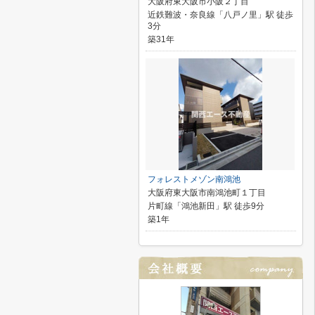
大阪府東大阪市小阪２丁目
近鉄難波・奈良線「八戸ノ里」駅 徒歩
3分
築31年
フォレストメゾン南鴻池
大阪府東大阪市南鴻池町１丁目
片町線「鴻池新田」駅 徒歩9分
築1年