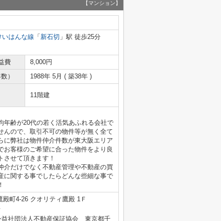
【マンション】
けいはんな線
「
新石切
」駅 徒歩25分
益費
8,000円
年数）
1988年 5月 ( 築38年 )
11階建
均年齢が20代の若く活気あふれる会社で
せんので、取引不可の物件等が無く全て
らに弊社は物件仲介件数が東大阪エリア
でお客様のご希望に合った物件をより良
トさせて頂きます！
仲介だけでなく不動産管理や不動産の買
産に関する事でしたらどんな些細な事で
！
殿町4-26 クオリティ鷹殿 1Ｆ
号
公益社団法人不動産保証協会 東京都千