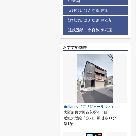
中新開
近鉄けいはんな線 吉田
近鉄けいはんな線 新石切
近鉄難波・奈良線 東花園
おすすめ物件
Brillar rio（ブリジャールリオ）
大阪府東大阪市衣摺４丁目
近鉄大阪線「弥刀」駅 徒歩11分
築1年