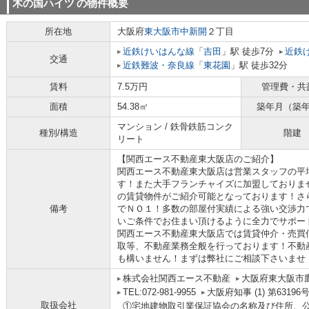
木の国ハイツ
の物件概要
所在地
大阪府
東大阪市
中新開
２丁目
近鉄けいはんな線
「
吉田
」駅 徒歩7分
近鉄
交通
近鉄難波・奈良線
「
東花園
」駅 徒歩32分
賃料
7.5万円
管理費・共
面積
54.38㎡
築年月（築
マンション / 鉄骨鉄筋コンク
種別/構造
階建
リート
【関西エース不動産東大阪店のご紹介】
関西エース不動産東大阪店は営業スタッフの平
す！また大手フランチャイズに加盟しておりま
の賃貸物件がご紹介可能となっております！さ
備考
でＮＯ１！多数の部屋付実績による強い交渉力
いご条件でお住まい頂けるように全力でサポー
関西エース不動産東大阪店では賃貸仲介・売買
取等、不動産業務全般を行っております！不動
も構いません！まずは弊社にご相談下さいませ
株式会社関西エース不動産
大阪府東大阪市鷹
TEL:072-981-9955
大阪府知事 (1) 第63196
取扱会社
①宅地建物取引業保証協会の名称及び住所、