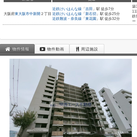
築
近鉄けいはんな線
「
吉田
」駅 徒歩7分
1
大阪府
東大阪市
中新開
２丁目
近鉄けいはんな線
「
新石切
」駅 徒歩25分
鉄
近鉄難波・奈良線
「
東花園
」駅 徒歩32分
ー
物件情報
物件動画
周辺施設