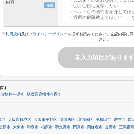
内容
任意
※
利用規約
及び
プライバシーポリシー
を必ずお読みください。左記内容に同
さい。
未入力項目がありま
探す
賃貸物件を探す
駅近賃貸物件を探す
東区
大阪市鶴見区
大阪市平野区
堺市西区
堺市南区
岸和田市
豊中市
吹
松原市
大東市
和泉市
柏原市
羽曳野市
門真市
四條畷市
交野市
三島郡