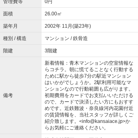
管理費等
0円
面積
26.00㎡
築年月
2002年 11月(築23年)
種別 / 構造
マンション / 鉄骨造
階建
3階建
新着情報：青木マンションの空室情報な
らコチラ。朝に慌てることなく行動する
ために駅から徒歩7分の駅近マンション
はいかがでしょうか。2駅利用可能なマ
ンションなので行動範囲も広がります。
備考
初期費用をカードでお支払いいただける
ので、カードで決済したい方にもおすす
めです。近鉄難波・奈良線河内花園付近
の賃貸情報を、当社スタッフが詳しくご
紹介致します。<info@kansaiace.jp>か
らお気軽にご連絡ください。