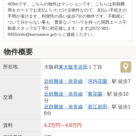
409mです。こちらの物件はマンションです。こちらは初期費
用をカードでお支払いいただける物件なので、支払い手続きの
手間が省けます。利便性の高い徒歩7分の物件です。不動産に
ついて分からない事も、豊富なノウハウを持った関西エース不
動産スタッフが丁寧に対応致します。まずは072-981-
9955/info@kansaiace.jpからご連絡ください。
物件概要
所在地
大阪府
東大阪市
吉田
１丁目
近鉄難波・奈良線
「
河内花園
」駅 徒歩7
分
近鉄難波・奈良線
「
東花園
」駅 徒歩10
交通
分
近鉄難波・奈良線
「
若江岩田
」駅 徒歩1
6分
賃料
4.2万円～4.8万円