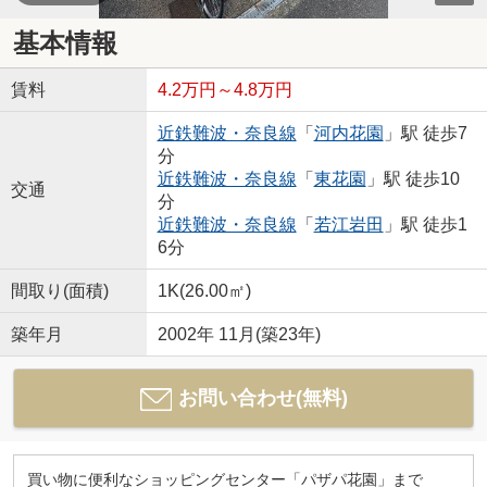
基本情報
賃料
4.2万円～4.8万円
近鉄難波・奈良線
「
河内花園
」駅 徒歩7
分
近鉄難波・奈良線
「
東花園
」駅 徒歩10
交通
分
近鉄難波・奈良線
「
若江岩田
」駅 徒歩1
6分
間取り(面積)
1K(26.00㎡)
築年月
2002年 11月(築23年)
お問い合わせ(無料)
買い物に便利なショッピングセンター「パザパ花園」まで