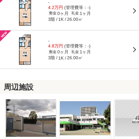
-
4.2万円
(管理費等：-)
0ヶ月
1ヶ月
敷金
礼金
3階
26.00㎡
1K
-
4.8万円
(管理費等：-)
0ヶ月
1ヶ月
敷金
礼金
3階
26.00㎡
1K
周辺施設