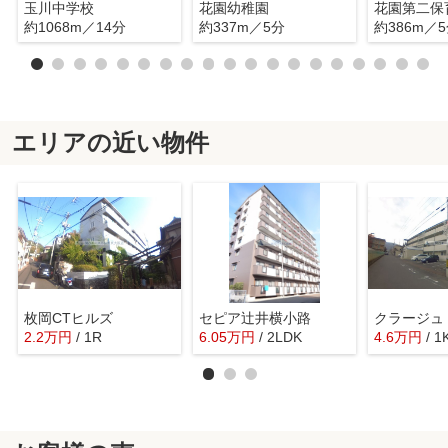
玉川中学校
花園幼稚園
花園第二保
約1068m／14分
約337m／5分
約386m／
エリアの近い物件
枚岡CTヒルズ
セピア辻井横小路
クラージュ
2.2
万
円
/ 1R
6.05
万
円
/ 2LDK
4.6
万
円
/ 1