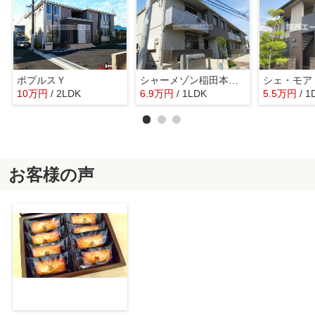
ポプルスＹ
シャーメゾン稲田本町A棟
シェ・モア
10
万
円
/ 2LDK
6.9
万
円
/ 1LDK
5.5
万
円
/ 1
お客様の声