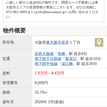
に嬉しい駅から徒歩8分の物件です。関西エース不動産には東
大阪市エリアの賃貸情報が豊富にございます。ぜひお気軽に
072-981-9955またはinfo@kansaiace.jpへお問い合わせくださ
い。
物件概要
所在地
大阪府
東大阪市
長堂
１丁目
近鉄大阪線
「
布施
」駅 徒歩8分
交通
地下鉄千日前線
「
新深江
」駅 徒歩10分
地下鉄中央線
「
深江橋
」駅 徒歩20分
賃料
7.5万円～8.4万円
管理費等
8,000円
面積
31.79㎡
築年月
2026年 3月(新築)