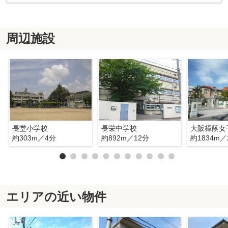
周辺施設
長堂小学校
長栄中学校
大阪樟蔭女
約303m／4分
約892m／12分
約1834m／
エリアの近い物件