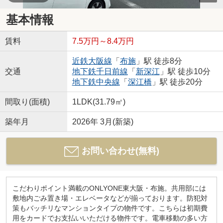
基本情報
賃料
7.5万円～8.4万円
近鉄大阪線
「
布施
」駅 徒歩8分
交通
地下鉄千日前線
「
新深江
」駅 徒歩10分
地下鉄中央線
「
深江橋
」駅 徒歩20分
間取り(面積)
1LDK(31.79㎡)
築年月
2026年 3月(新築)
お問い合わせ(無料)
こだわりポイント満載のONLYONE東大阪・布施。共用部には
敷地内ごみ置き場・エレベータなどが揃っております。防犯対
策もバッチリなマンションタイプの物件です。こちらは初期費
用をカードでお支払いいただける物件です。電車移動の多い方