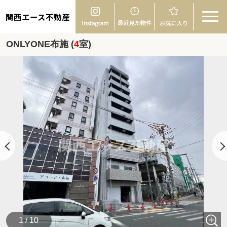
関西エース不動産
ONLYONE布施 (
4
室)
1 / 10