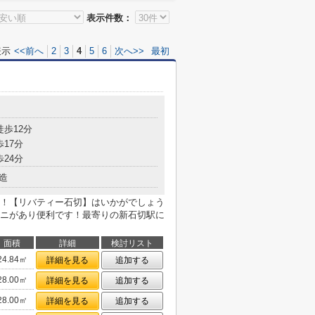
表示件数：
表示
<<前へ
2
3
4
5
6
次へ>>
最初
徒歩12分
歩17分
歩24分
造
！【リバティー石切】はいかがでしょう
ニがあり便利です！最寄りの新石切駅に
面積
詳細
検討リスト
24.84㎡
詳細を見る
追加する
28.00㎡
詳細を見る
追加する
28.00㎡
詳細を見る
追加する