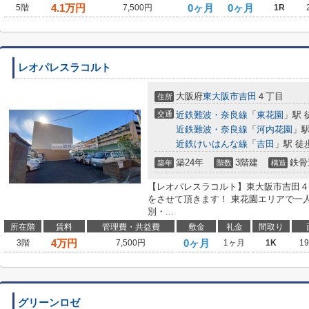
4.1
万円
0ヶ月
0ヶ月
5階
7,500円
1R
レオパレスラコルト
大阪府
東大阪市
吉田
４丁目
住所
交通
近鉄難波・奈良線
「
東花園
」駅 
近鉄難波・奈良線
「
河内花園
」駅
近鉄けいはんな線
「
吉田
」駅 徒
築24年
3階建
鉄骨
築年
階数
構造
【レオパレスラコルト】東大阪市吉田４
をさせて頂きます！ 東花園エリアで一
別・...
所在階
賃料
管理費・共益費
敷金
礼金
間取り
4
万円
0ヶ月
3階
7,500円
1ヶ月
1K
1
グリーンロゼ