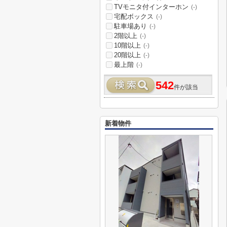
TVモニタ付インターホン
(-)
宅配ボックス
(-)
駐車場あり
(-)
2階以上
(-)
10階以上
(-)
20階以上
(-)
最上階
(-)
542
件が該当
新着物件