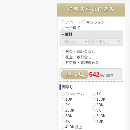
アパート
マンション
一戸建て
▼賃料
～
敷金・保証金なし
礼金・敷引なし
共益費・管理費込み
542
件が該当
間取り
ワンルーム
1K
1DK
1LDK
2K
2DK
2LDK
3K
3DK
3LDK
4K
4DK
4LDK以上