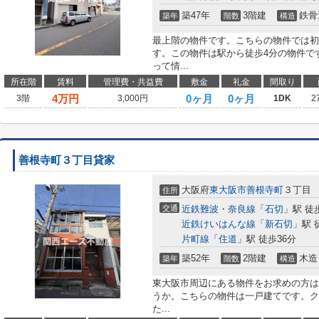
築47年
3階建
鉄骨
築年
階数
構造
最上階の物件です。こちらの物件では初
す。この物件は駅から徒歩4分の物件で
って情...
所在階
賃料
管理費・共益費
敷金
礼金
間取り
4
万円
0ヶ月
0ヶ月
3階
3,000円
1DK
2
善根寺町３丁目貸家
大阪府
東大阪市
善根寺町
３丁目
住所
交通
近鉄難波・奈良線
「
石切
」駅 徒
近鉄けいはんな線
「
新石切
」駅 
片町線
「
住道
」駅 徒歩36分
築52年
2階建
木造
築年
階数
構造
東大阪市周辺にある物件をお求めの方は
うか。こちらの物件は一戸建てです。ク
た...