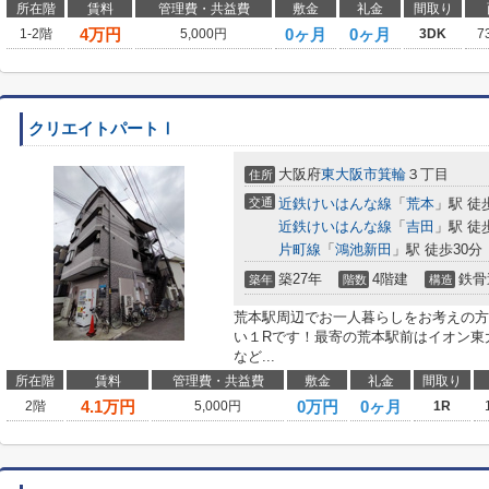
所在階
賃料
管理費・共益費
敷金
礼金
間取り
4
万円
0ヶ月
0ヶ月
1-2階
5,000円
3DK
7
クリエイトパートⅠ
大阪府
東大阪市
箕輪
３丁目
住所
交通
近鉄けいはんな線
「
荒本
」駅 徒
近鉄けいはんな線
「
吉田
」駅 徒
片町線
「
鴻池新田
」駅 徒歩30分
築27年
4階建
鉄骨
築年
階数
構造
荒本駅周辺でお一人暮らしをお考えの方
い１Rです！最寄の荒本駅前はイオン東
など...
所在階
賃料
管理費・共益費
敷金
礼金
間取り
4.1
万円
0万円
0ヶ月
2階
5,000円
1R