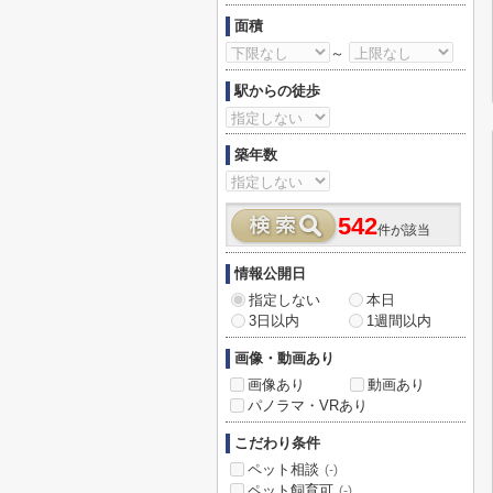
面積
～
駅からの徒歩
築年数
542
件が該当
情報公開日
指定しない
本日
3日以内
1週間以内
画像・動画あり
画像あり
動画あり
パノラマ・VRあり
こだわり条件
ペット相談
(-)
ペット飼育可
(-)