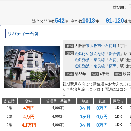
並び順：
542
1013
91-120
該当公開件数
棟 空き数
件
棟
リバティー石切
大阪府
東大阪市
中石切町
４丁目
住所
交通
近鉄けいはんな線
「
新石切
」駅 
近鉄難波・奈良線
「
石切
」駅 徒
近鉄難波・奈良線
「
額田
」駅 徒
築33年
4階建
鉄骨
築年
階数
構造
初期費用を抑えて新生活をお考えの方に
か？敷金礼金ゼロゼロ！周辺にはコンビ
は...
所在階
賃料
管理費・共益費
敷金
礼金
間取り
4
万円
0ヶ月
0万円
1階
4,000円
1DK
4
万円
0ヶ月
0万円
1階
4,000円
1DK
4.1
万円
0ヶ月
0万円
2階
4,000円
1DK