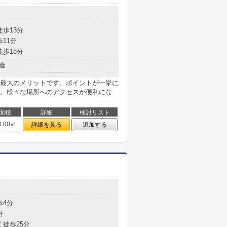
徒歩13分
歩11分
徒歩18分
造
最大のメリットです。ポイントが一挙に
。様々な場所へのアクセスが便利にな
面積
詳細
検討リスト
0.00㎡
詳細を見る
追加する
歩4分
分
 徒歩25分