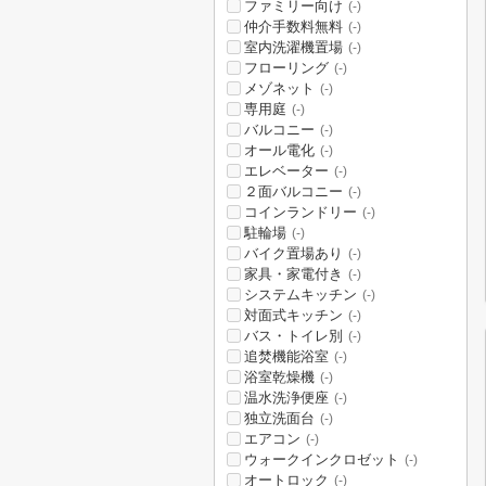
ファミリー向け
(-)
仲介手数料無料
(-)
室内洗濯機置場
(-)
フローリング
(-)
メゾネット
(-)
専用庭
(-)
バルコニー
(-)
オール電化
(-)
エレベーター
(-)
２面バルコニー
(-)
コインランドリー
(-)
駐輪場
(-)
バイク置場あり
(-)
家具・家電付き
(-)
システムキッチン
(-)
対面式キッチン
(-)
バス・トイレ別
(-)
追焚機能浴室
(-)
浴室乾燥機
(-)
温水洗浄便座
(-)
独立洗面台
(-)
エアコン
(-)
ウォークインクロゼット
(-)
オートロック
(-)