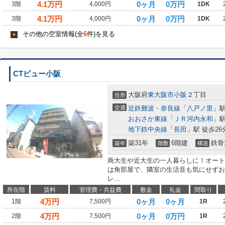
4.1
万円
0ヶ月
0万円
3階
4,000円
1DK
4.1
万円
0ヶ月
0万円
3階
4,000円
1DK
その他の空室情報(全
6
件)を見る
+
CTビュー小阪
大阪府
東大阪市
小阪
２丁目
住所
交通
近鉄難波・奈良線
「
八戸ノ里
」駅
おおさか東線
「
ＪＲ河内永和
」駅
地下鉄中央線
「
長田
」駅 徒歩26
築31年
6階建
鉄骨
築年
階数
構造
商大生や近大生の一人暮らしに！オート
は角部屋で、隣室の生活音も気にせずお
レ...
所在階
賃料
管理費・共益費
敷金
礼金
間取り
4
万円
0ヶ月
0ヶ月
1階
7,500円
1R
4
万円
0ヶ月
0万円
2階
7,500円
1R