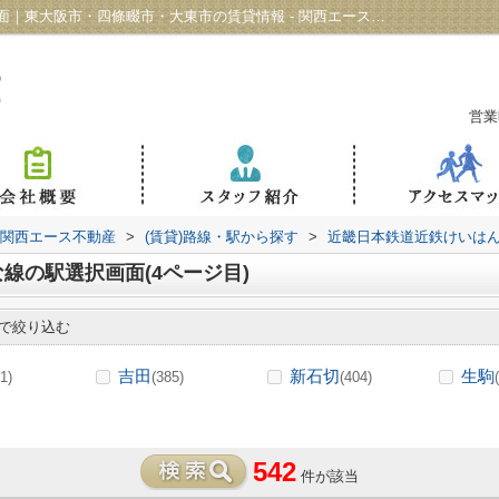
近畿日本鉄道近鉄けいはんな線の駅選択画面｜東大阪市・四條畷市・大東市の賃貸情報 - 関西エース不動産(4ページ目)
営業
 関西エース不動産
>
(賃貸)路線・駅から探す
>
近畿日本鉄道近鉄けいは
線の駅選択画面(4ページ目)
で絞り込む
吉田
新石切
生駒
1)
(385)
(404)
542
件が該当