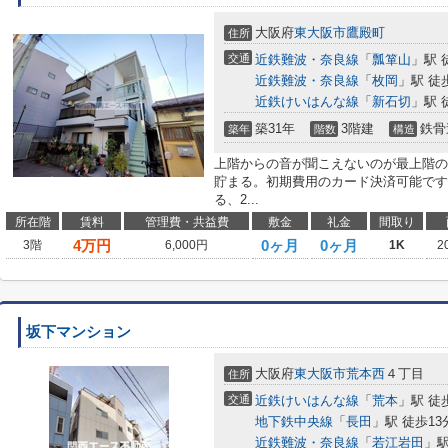
大阪府
東大阪市
鷹殿町
住所
交通
近鉄難波・奈良線
「
瓢箪山
」駅 
近鉄難波・奈良線
「
枚岡
」駅 徒
近鉄けいはんな線
「
新石切
」駅 
築31年
3階建
鉄骨
築年
階数
構造
上階からの音が聞こえないのが最上階の
貯まる。初期費用のカード決済可能です
る、2...
所在階
賃料
管理費・共益費
敷金
礼金
間取り
4
万円
0ヶ月
0ヶ月
3階
6,000円
1K
2
坂下マンション
大阪府
東大阪市
荒本西
４丁目
住所
交通
近鉄けいはんな線
「
荒本
」駅 徒
地下鉄中央線
「
長田
」駅 徒歩13
近鉄難波・奈良線
「
若江岩田
」駅