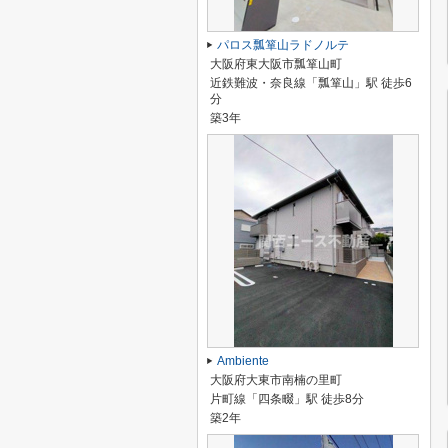
パロス瓢箪山ラドノルテ
大阪府東大阪市瓢箪山町
近鉄難波・奈良線「瓢箪山」駅 徒歩6
分
築3年
Ambiente
大阪府大東市南楠の里町
片町線「四条畷」駅 徒歩8分
築2年