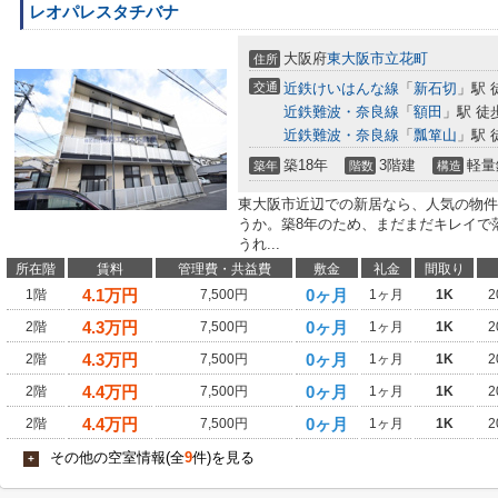
レオパレスタチバナ
大阪府
東大阪市
立花町
住所
交通
近鉄けいはんな線
「
新石切
」駅 
近鉄難波・奈良線
「
額田
」駅 徒
近鉄難波・奈良線
「
瓢箪山
」駅 
築18年
3階建
軽量
築年
階数
構造
東大阪市近辺での新居なら、人気の物件
うか。築8年のため、まだまだキレイで
うれ...
所在階
賃料
管理費・共益費
敷金
礼金
間取り
4.1
万円
0ヶ月
1階
7,500円
1ヶ月
1K
2
4.3
万円
0ヶ月
2階
7,500円
1ヶ月
1K
2
4.3
万円
0ヶ月
2階
7,500円
1ヶ月
1K
2
4.4
万円
0ヶ月
2階
7,500円
1ヶ月
1K
2
4.4
万円
0ヶ月
2階
7,500円
1ヶ月
1K
2
その他の空室情報(全
9
件)を見る
+