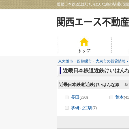
東大阪市・四條畷市・大東市の賃貸情報 -
近畿日本鉄道近鉄けいはんな
近畿日本鉄道近鉄けいはんな線
駅
長田
荒本
(293)
(41
学研北生駒
(7)