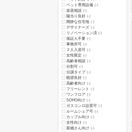
ペット専用設備
(-)
楽器相談
(-)
陽当り良好
(-)
閑静な住宅地
(-)
デザイナーズ
(-)
リノベーション済
(-)
保証人不要
(-)
事務所可
(-)
２人入居可
(-)
女性限定
(-)
高齢者相談
(-)
分割可
(-)
分譲タイプ
(-)
眺望良好
(-)
高齢者向け
(-)
フリーレント
(-)
ワンフロア
(-)
SOHO向け
(-)
ガスコンロ設置可
(-)
ルームシェア可
(-)
カップル向け
(-)
女性向け
(-)
新婚さん向け
(-)