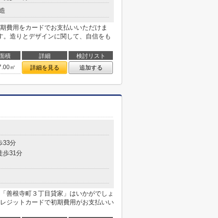
造
期費用をカードでお支払いいただけま
す。造りとデザインに関して、自信をも
面積
詳細
検討リスト
7.00㎡
詳細を見る
追加する
歩33分
徒歩31分
「善根寺町３丁目貸家」はいかがでしょ
レジットカードで初期費用がお支払いい