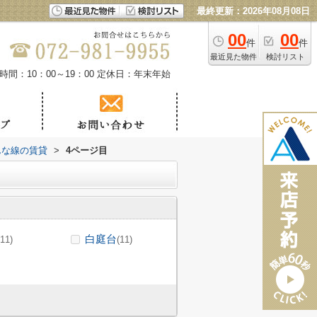
最終更新：2026年08月08日
00
00
件
件
最近見た物件
検討リスト
時間：10：00～19：00
定休日：年末年始
んな線の賃貸
>
4ページ目
白庭台
(11)
(11)