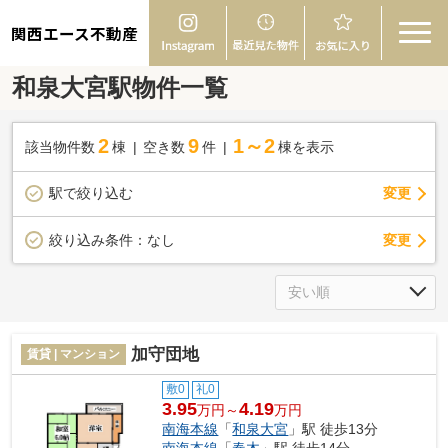
関西エース不動産
和泉大宮駅物件一覧
2
9
1～2
該当物件数
棟
空き数
件
棟を表示
駅で絞り込む
変更
変更
絞り込み条件：
なし
加守団地
賃貸 | マンション
敷0
礼0
3.95
4.19
万円～
万円
南海本線
「
和泉大宮
」駅 徒歩13分
南海本線
「
春木
」駅 徒歩14分