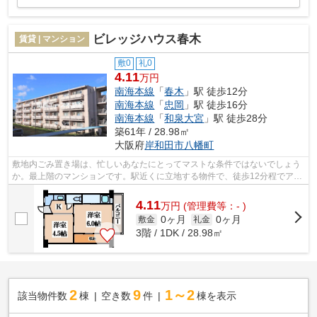
ビレッジハウス春木
賃貸 | マンション
敷0
礼0
4.11
万円
南海本線
「
春木
」駅 徒歩12分
南海本線
「
忠岡
」駅 徒歩16分
南海本線
「
和泉大宮
」駅 徒歩28分
築61年 / 28.98㎡
大阪府
岸和田市
八幡町
敷地内ごみ置き場は、忙しいあなたにとってマストな条件ではないでしょう
か。最上階のマンションです。駅近くに立地する物件で、徒歩12分程でアク
セスできます。造りとデザインに関し...
4.11
万
円
(管理費等：- )
0ヶ月
0ヶ月
敷金
礼金
3階 / 1DK / 28.98㎡
2
9
1～2
該当物件数
棟
空き数
件
棟を表示