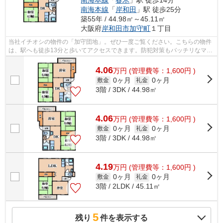
南海本線
「
岸和田
」駅 徒歩25分
築55年 / 44.98㎡～45.11㎡
大阪府
岸和田市
加守町
１丁目
当社イチオシの物件の「加守団地」。ぜひ一度ご覧ください。こちらの物件
は、駅へも徒歩13分と歩いてアクセスできます。防犯対策もバッチリなマン
ションタイプの物件です。2駅利用でき...
4.06
万
円
(管理費等：1,600円 )
0ヶ月
0ヶ月
敷金
礼金
3階 / 3DK / 44.98㎡
4.06
万
円
(管理費等：1,600円 )
0ヶ月
0ヶ月
敷金
礼金
3階 / 3DK / 44.98㎡
4.19
万
円
(管理費等：1,600円 )
0ヶ月
0ヶ月
敷金
礼金
3階 / 2LDK / 45.11㎡
5
残り
件を表示する